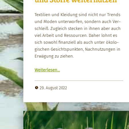
Tex­tilien und Klei­dung sind nicht nur Trends
und Mod­en unter­wor­fen, son­dern auch Ver­
schleiß. Zugle­ich steck­en in ihnen aber auch
viel Arbeit und Ressourcen. Daher lohnt es
sich sowohl finanziell als auch unter ökol­o­
gis­chen Gesicht­spunk­ten, Nach­nutzun­gen in
Erwä­gung zu ziehen.
“Abge­tra­gene Klei­dung und Stoffe weit­er­nutzen”
Weit­er­lesen
…
29. August 2022