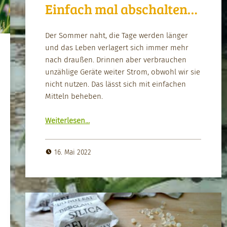
Einfach mal abschalten…
Der Som­mer naht, die Tage wer­den länger
und das Leben ver­lagert sich immer mehr
nach draußen. Drin­nen aber ver­brauchen
unzäh­lige Geräte weit­er Strom, obwohl wir sie
nicht nutzen. Das lässt sich mit ein­fachen
Mit­teln beheben.
“Ein­fach mal abschal­ten…”
Weit­er­lesen
…
16. Mai 2022