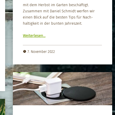
mit dem Herb­st im Garten beschäftigt.
Zusam­men mit Daniel Schmidt wer­fen wir
einen Blick auf die besten Tips für Nach­
haltigkeit in der bun­ten Jahreszeit.
“Herb­st im Garten – best of”
Weit­er­lesen
…
7. November 2022