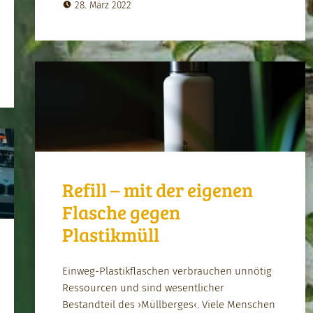
28. März 2022
Refill – mit der eigenen
Flasche gegen
Plastikmüll
Ein­weg-Plas­tik­flaschen ver­brauchen unnötig
Ressourcen und sind wesentlich­er
Bestandteil des ›Müll­berges‹. Viele Men­schen