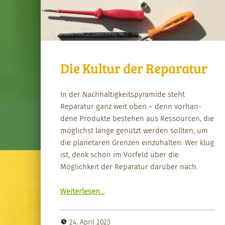
Die Kultur der Reparatur
In der Nach­haltigkeit­spyra­mide ste­ht
Reparatur ganz weit oben – denn vorhan­
dene Pro­duk­te beste­hen aus Ressourcen, die
möglichst lange genutzt wer­den soll­ten, um
die plan­etaren Gren­zen einzuhal­ten. Wer klug
ist, denk schon im Vor­feld über die
Möglichkeit der Reparatur darüber nach.
“Die Kul­tur der Reparatur”
Weit­er­lesen
…
24. April 2023