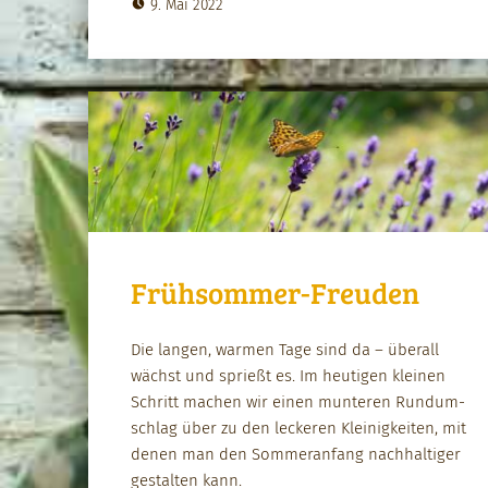
9. Mai 2022
Frühsommer-Freuden
Die lan­gen, war­men Tage sind da – über­all
wächst und sprießt es. Im heuti­gen kleinen
Schritt machen wir einen munteren Run­dum­
schlag über zu den leck­eren Kleinigkeit­en, mit
denen man den Som­mer­an­fang nach­haltiger
gestal­ten kann.