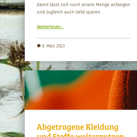
damit lässt sich noch einem Menge anfan­gen
und zugle­ich auch Geld sparen.
“Altes Brot – neue Möglichkeit­en”
Weit­er­lesen
…
6. März 2023
Abgetragene Kleidung
und Stoffe weiternutzen