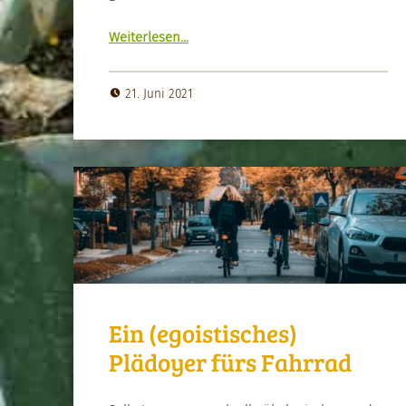
“Früh­som­mer-Freuden”
Weit­er­lesen
…
21. Juni 2021
Ein (egoistisches)
Plädoyer fürs Fahrrad