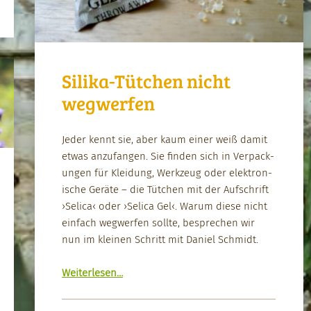
Silika-Tütchen nicht
wegwerfen
Jed­er ken­nt sie, aber kaum ein­er weiß damit
etwas anz­u­fan­gen. Sie find­en sich in Ver­pack­
un­gen für Klei­dung, Werkzeug oder elek­tro­n­
is­che Geräte – die Tütchen mit der Auf­schrift
›Sel­i­ca‹ oder ›Sel­i­ca Gel‹. Warum diese nicht
ein­fach weg­w­er­fen sollte, besprechen wir
nun im kleinen Schritt mit Daniel Schmidt.
“Sili­ka-Tütchen nicht weg­w­er­fen”
Weit­er­lesen
…