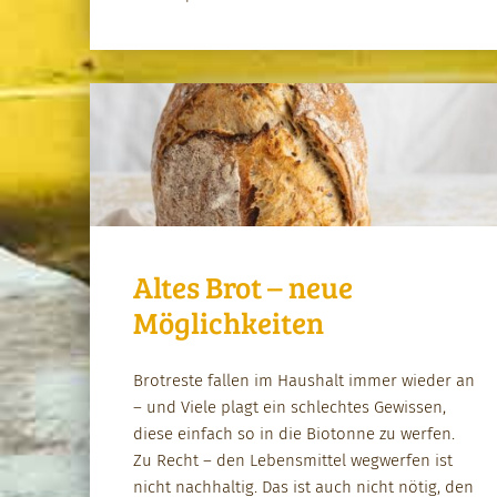
Altes Brot – neue
Möglichkeiten
Brotreste fall­en im Haushalt immer wieder an
– und Viele plagt ein schlecht­es Gewis­sen,
diese ein­fach so in die Biotonne zu wer­fen.
Zu Recht – den Lebens­mit­tel weg­w­er­fen ist
nicht nach­haltig. Das ist auch nicht nötig, den