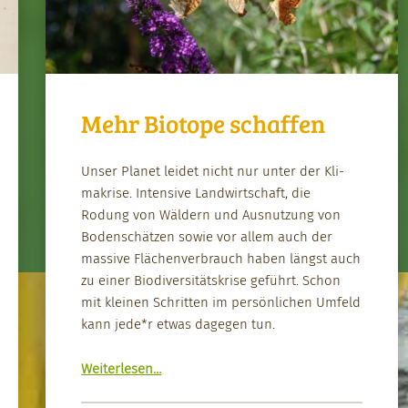
Mehr Biotope schaffen
Unser Plan­et lei­det nicht nur unter der Kli­
makrise. Inten­sive Land­wirtschaft, die
Rodung von Wäldern und Aus­nutzung von
Boden­schätzen sowie vor allem auch der
mas­sive Flächen­ver­brauch haben längst auch
zu ein­er Bio­di­ver­sität­skrise geführt. Schon
mit kleinen Schrit­ten im per­sön­lichen Umfeld
kann jede*r etwas dage­gen tun.
“Mehr Biotope schaf­fen”
Weit­er­lesen
…