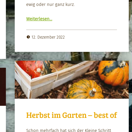
ewig oder nur ganz kurz.
“Den Christ­baum nach­haltig schmück­en”
Weit­er­lesen
…
12. Dezember 2022
Herbst im Garten – best of
Schon mehrfach hat sich der Kleine Schritt