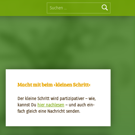
Suchen nach:
Macht mit beim ›kleinen Schritt‹
Der kleine Schritt wird par­tizipa­tiv­er – wie,
kannst Du
hier nach­le­sen
– und auch ein­
fach gle­ich eine Nachricht senden.