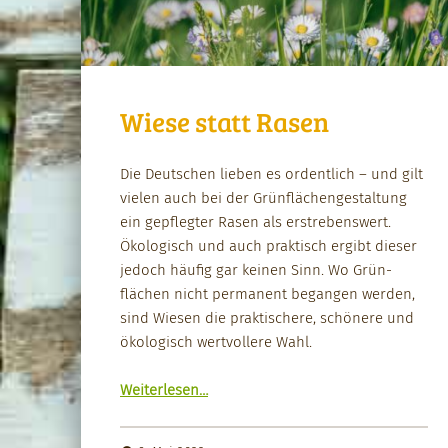
Wiese statt Rasen
Die Deutschen lieben es ordentlich – und gilt
vie­len auch bei der Grün­flächengestal­tung
ein gepflegter Rasen als erstrebenswert.
Ökol­o­gisch und auch prak­tisch ergibt dieser
jedoch häu­fig gar keinen Sinn. Wo Grün­
flächen nicht per­ma­nent began­gen wer­den,
sind Wiesen die prak­tis­chere, schönere und
ökol­o­gisch wertvollere Wahl.
“Wiese statt Rasen”
Weit­er­lesen
…