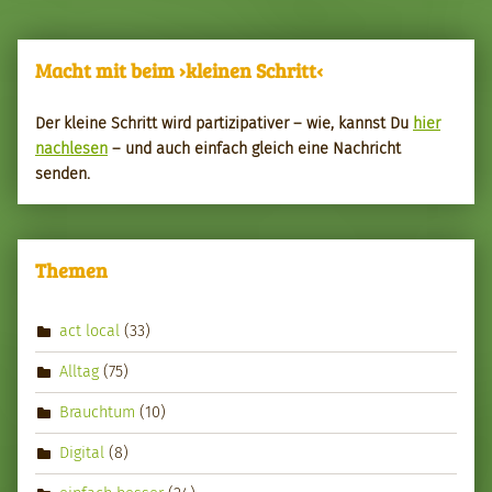
Macht mit beim ›kleinen Schritt‹
Der kleine Schritt wird par­tizipa­tiv­er – wie, kannst Du
hier
nach­le­sen
– und auch ein­fach gle­ich eine Nachricht
senden.
Themen
act local
(33)
Alltag
(75)
Brauchtum
(10)
Digital
(8)