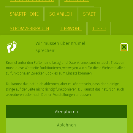
SMARTPHONE
SOJAMILCH
STADT
STROMVERBRAUCH
TIERWOHL
TO-GO
TREND
UPCYCLING
VEGAN
VERPACKUNG
Wir müssen über Krümel
sprechen!
VÖGEL
WASSER
WEGE
WEIHNACHT
Krümel unter den Füßen sind lästig und Datenkrümel sind es auch. Trotzdem
muss diese Webseite funktionieren, weswegen auch für diese Webseite allein
WEIHNACHTSBAUM
WINTER
zu funktionalen Zwecken Cookies zum Einsatz kommen.
Du kannst das natürlich ablehnen, aber es könnte sein, dass dann einige
Dinge auf der Seite nicht richtig funktionieren. Du kannst das natürlich auch
akzeptieren oder nach Deinen Vorstellungen anpassen.
Deine
Fragen
,
Ideen
und Dein
Feedback
sind immer gerne
willkommen –
trage gerne zum kleinen Schritt bei
.
Akzeptieren
Daniel Schmidt © 2026 |
Impressum
·
Datenschutz
| Webdesign:
Ablehnen
XPDT : Marken & Kommunikation