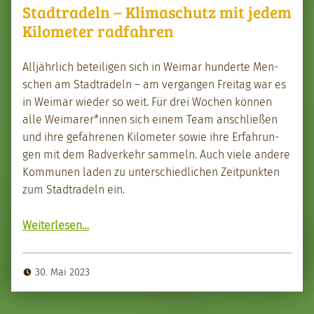
Stadtradeln – Klimaschutz mit jedem
Kilometer radfahren
Alljährlich beteili­gen sich in Weimar hun­derte Men­
schen am Stad­tradeln – am ver­gan­gen Fre­itag war es
in Weimar wieder so weit. Für drei Wochen kön­nen
alle Weimarer*innen sich einem Team anschließen
und ihre gefahre­nen Kilo­me­ter sowie ihre Erfahrun­
gen mit dem Rad­verkehr sam­meln. Auch viele andere
Kom­munen laden zu unter­schiedlichen Zeit­punk­ten
zum Stad­tradeln ein.
“Stad­tradeln – Kli­maschutz mit jedem Kilo­me­ter rad­fahren”
Weit­er­lesen
…
30. Mai 2023