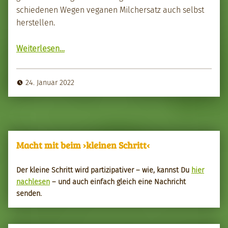
schiede­nen Wegen veg­a­nen Milch­er­satz auch selb­st
her­stellen.
“Pflanzen­milch selb­st zubere­it­en”
Weit­er­lesen
…
24. Januar 2022
Macht mit beim ›kleinen Schritt‹
Der kleine Schritt wird par­tizipa­tiv­er – wie, kannst Du
hier
nach­le­sen
– und auch ein­fach gle­ich eine Nachricht
senden.