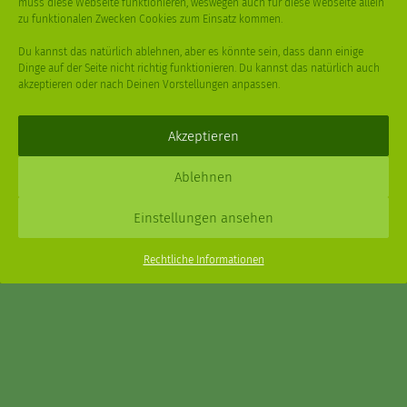
muss diese Webseite funktionieren, weswegen auch für diese Webseite allein
WEIHNACHTSBAUM
WINTER
zu funktionalen Zwecken Cookies zum Einsatz kommen.
Du kannst das natürlich ablehnen, aber es könnte sein, dass dann einige
Dinge auf der Seite nicht richtig funktionieren. Du kannst das natürlich auch
akzeptieren oder nach Deinen Vorstellungen anpassen.
Deine
Fragen
,
Ideen
und Dein
Feedback
sind immer gerne
willkommen –
trage gerne zum kleinen Schritt bei
.
Akzeptieren
Daniel Schmidt © 2026 |
Impressum
·
Datenschutz
| Webdesign:
Ablehnen
XPDT : Marken & Kommunikation
Einstellungen ansehen
Menu
Rechtliche Informationen