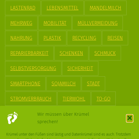
LASTENRAD
LEBENSMITTEL
MANDELMILCH
MEHRWEG
MOBILITÄT
MÜLLVERMEIDUNG
NAHRUNG
PLASTIK
RECYCLING
REISEN
REPARIERBARKEIT
SCHENKEN
SCHMUCK
SELBSTVERSORGUNG
SICHERHEIT
SMARTPHONE
SOJAMILCH
STADT
STROMVERBRAUCH
TIERWOHL
TO-GO
TREND
UPCYCLING
VEGAN
VERPACKUNG
Wir müssen über Krümel
sprechen!
VÖGEL
WASSER
WEGE
WEIHNACHT
Krümel unter den Füßen sind lästig und Datenkrümel sind es auch. Trotzdem