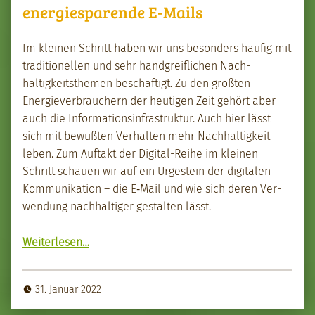
energiesparende E‑Mails
Im kleinen Schritt haben wir uns beson­ders häu­fig mit
tra­di­tionellen und sehr hand­grei­flichen Nach­
haltigkeit­s­the­men beschäftigt. Zu den größten
Energie­ver­brauch­ern der heuti­gen Zeit gehört aber
auch die Infor­ma­tion­sin­fra­struk­tur. Auch hier lässt
sich mit bewußten Ver­hal­ten mehr Nach­haltigkeit
leben. Zum Auf­takt der Dig­i­tal-Rei­he im kleinen
Schritt schauen wir auf ein Urgestein der dig­i­tal­en
Kom­mu­nika­tion – die E‑Mail und wie sich deren Ver­
wen­dung nach­haltiger gestal­ten lässt.
“energies­parende E‑Mails”
Weit­er­lesen
…
31. Januar 2022