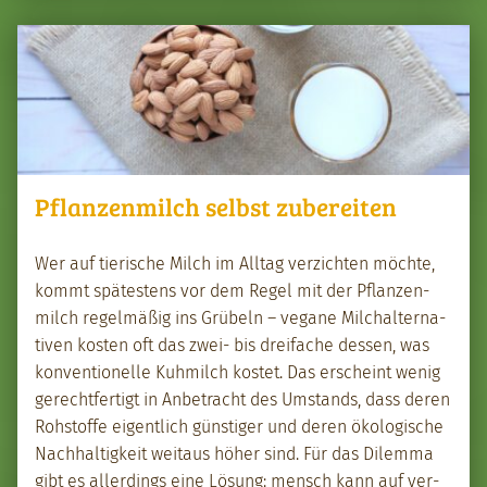
Pflanzenmilch selbst zubereiten
Wer auf tierische Milch im All­t­ag verzicht­en möchte,
kommt spätestens vor dem Regel mit der Pflanzen­
milch regelmäßig ins Grü­beln – veg­ane Milchal­ter­na­
tiv­en kosten oft das zwei- bis dreifache dessen, was
kon­ven­tionelle Kuh­milch kostet. Das erscheint wenig
gerecht­fer­tigt in Anbe­tra­cht des Umstands, dass deren
Rohstoffe eigentlich gün­stiger und deren ökol­o­gis­che
Nach­haltigkeit weitaus höher sind. Für das Dilem­ma
gibt es allerd­ings eine Lösung: men­sch kann auf ver­