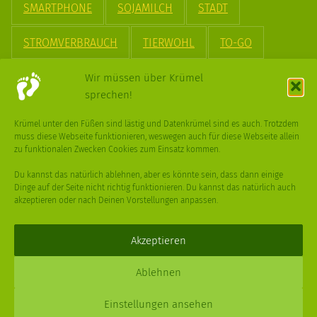
SMARTPHONE
SOJAMILCH
STADT
STROMVERBRAUCH
TIERWOHL
TO-GO
TREND
UPCYCLING
VEGAN
VERPACKUNG
Wir müssen über Krümel
sprechen!
VÖGEL
WASSER
WEGE
WEIHNACHT
Krümel unter den Füßen sind lästig und Datenkrümel sind es auch. Trotzdem
muss diese Webseite funktionieren, weswegen auch für diese Webseite allein
WEIHNACHTSBAUM
WINTER
zu funktionalen Zwecken Cookies zum Einsatz kommen.
Du kannst das natürlich ablehnen, aber es könnte sein, dass dann einige
Dinge auf der Seite nicht richtig funktionieren. Du kannst das natürlich auch
akzeptieren oder nach Deinen Vorstellungen anpassen.
Deine
Fragen
,
Ideen
und Dein
Feedback
sind immer gerne
willkommen –
trage gerne zum kleinen Schritt bei
.
Akzeptieren
Daniel Schmidt © 2026 |
Impressum
·
Datenschutz
| Webdesign:
Ablehnen
XPDT : Marken & Kommunikation
Einstellungen ansehen