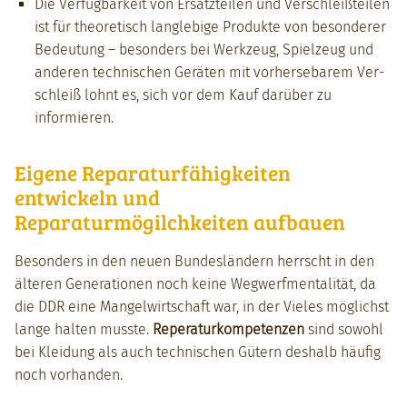
Die Ver­füg­barkeit von Ersatzteilen und Ver­schleißteilen
ist für the­o­retisch lan­glebige Pro­duk­te von beson­der­er
Bedeu­tung – beson­ders bei Werkzeug, Spielzeug und
anderen tech­nis­chen Geräten mit vorherse­barem Ver­
schleiß lohnt es, sich vor dem Kauf darüber zu
informieren.
Eigene Reparaturfähigkeiten
entwickeln und
Reparaturmögilchkeiten aufbauen
Beson­ders in den neuen Bun­deslän­dern herrscht in den
älteren Gen­er­a­tio­nen noch keine Weg­w­erf­men­tal­ität, da
die DDR eine Man­gel­wirtschaft war, in der Vieles möglichst
lange hal­ten musste.
Reper­aturkom­pe­ten­zen
sind sowohl
bei Klei­dung als auch tech­nis­chen Gütern deshalb häu­fig
noch vorhan­den.