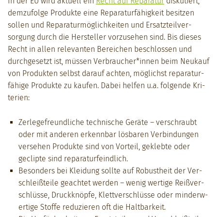
In der EU wird aktuell ein
Recht auf Reparatur
disku­tiert,
demzu­folge Pro­duk­te eine Reparatur­fähigkeit besitzen
sollen und Reparatur­möglichkeit­en und Ersatzteil­ver­
sorgung durch die Her­steller vorzuse­hen sind. Bis dieses
Recht in allen rel­e­van­ten Bere­ichen beschlossen und
durchge­set­zt ist, müssen Verbraucher*innen beim Neukauf
von Pro­duk­ten selb­st darauf acht­en, möglichst reparatur­
fähige Pro­duk­te zu kaufen. Dabei helfen u.a. fol­gende Kri­
te­rien:
Zer­lege­fre­undliche tech­nis­che Geräte – ver­schraubt
oder mit anderen erkennbar lös­baren Verbindun­gen
verse­hen Pro­duk­te sind von Vorteil, gek­lebte oder
geclipte sind reparatur­feindlich.
Beson­ders bei Klei­dung sollte auf Robus­theit der Ver­
schleißteile geachtet wer­den – wenig wer­tige Reißver­
schlüsse, Druck­knöpfe, Klettver­schlüsse oder min­der­w­
er­tige Stoffe reduzieren oft die Halt­barkeit.