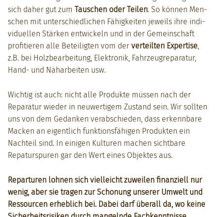
sich daher gut zum
Tauschen oder Teilen
. So kön­nen Men­
schen mit unter­schiedlichen Fähigkeit­en jew­eils ihre indi­
vidu­ellen Stärken entwick­eln und in der Gemein­schaft
prof­i­tieren alle Beteiligten vom der
verteil­ten Exper­tise
,
z.B. bei Holzbear­beitung, Elek­tron­ik, Fahrzeu­greparatur,
Hand- und Nähar­beit­en usw.
Wichtig ist auch: nicht alle Pro­duk­te müssen nach der
Reparatur wieder in neuw­er­tigem Zus­tand sein. Wir soll­ten
uns von dem Gedanken ver­ab­schieden, dass erkennbare
Mack­en an eigentlich funk­tions­fähi­gen Pro­duk­ten ein
Nachteil sind. In eini­gen Kul­turen machen sicht­bare
Repatur­spuren gar den Wert eines Objek­tes aus.
Repar­turen lohnen sich vielle­icht zuweilen finanziell nur
wenig, aber sie tra­gen zur Scho­nung unser­er Umwelt und
Ressourcen erhe­blich bei. Dabei darf über­all da, wo keine
Sicher­heit­srisiken durch man­gel­nde Fachken­nt­nisse