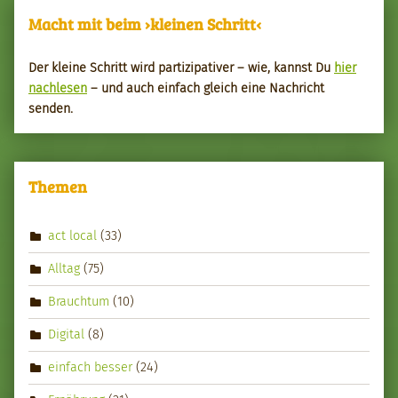
Macht mit beim ›kleinen Schritt‹
Der kleine Schritt wird par­tizipa­tiv­er – wie, kannst Du
hier
nach­le­sen
– und auch ein­fach gle­ich eine Nachricht
senden.
Themen
act local
(33)
Alltag
(75)
Brauchtum
(10)
Digital
(8)
einfach besser
(24)