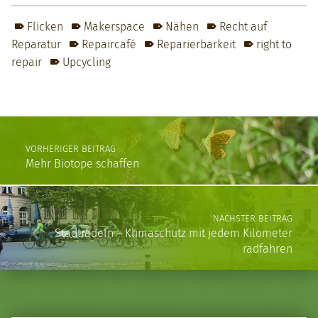
Flicken
Makerspace
Nähen
Recht auf
Reparatur
Repaircafé
Reparierbarkeit
right to
repair
Upcycling
Skip back to main navigation
Post navigation
VORHERIGER BEITRAG
Mehr Biotope schaffen
NÄCHSTER BEITRAG
Stadtradeln – Klimaschutz mit jedem Kilometer
radfahren