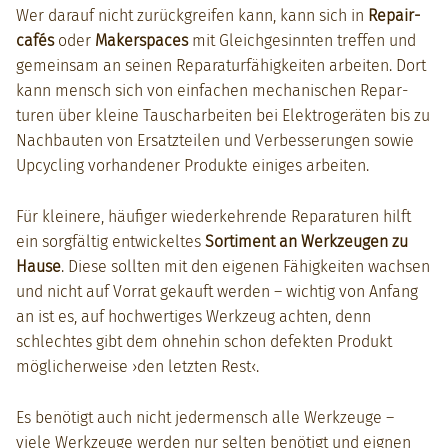
Wer darauf nicht zurück­greifen kann, kann sich in
Repair­
cafés
oder
Mak­er­spaces
mit Gle­ich­gesin­nten tre­f­fen und
gemein­sam an seinen Reparatur­fähigkeit­en arbeit­en. Dort
kann men­sch sich von ein­fachen mech­a­nis­chen Repar­
turen über kleine Tauschar­beit­en bei Elek­trogeräten bis zu
Nach­baut­en von Ersatzteilen und Verbesserun­gen sowie
Upcy­cling vorhan­den­er Pro­duk­te einiges arbeit­en.
Für kleinere, häu­figer wiederkehrende Repara­turen hil­ft
ein sorgfältig entwick­eltes
Sor­ti­ment an Werkzeu­gen zu
Hause
. Diese soll­ten mit den eige­nen Fähigkeit­en wach­sen
und nicht auf Vor­rat gekauft wer­den – wichtig von Anfang
an ist es, auf hochw­er­tiges Werkzeug acht­en, denn
schlecht­es gibt dem ohne­hin schon defek­ten Pro­dukt
möglicher­weise ›den let­zten Rest‹.
Es benötigt auch nicht jed­er­men­sch alle Werkzeuge –
viele Werkzeuge wer­den nur sel­ten benötigt und eignen