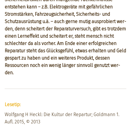
entste­hen kann – z.B. Elek­trogeräte mit gefährlichen
Strom­stärken, Fahrzeugsicher­heit, Sicher­heits- und
Schutzaus­rüs­tung u.ä. – auch gerne mutig aus­pro­biert wer­
den, denn scheit­ert der Reparaturver­such, gibt es trotz­dem
einen Lern­ef­fekt und scheit­ert er, ste­ht men­sch nicht
schlechter da als vorher. Am Ende ein­er erfol­gre­ichen
Reparatur ste­ht das Glücks­ge­fühl, etwas erhal­ten und Geld
ges­part zu haben und ein weit­eres Pro­dukt, dessen
Ressourcen noch ein wenig länger sin­nvoll genutzt wer­
den.
Lesetip:
Wolf­gang H Heckl: Die Kul­tur der Repar­tur; Gold­mann 1.
Aufl. 2015, © 2013