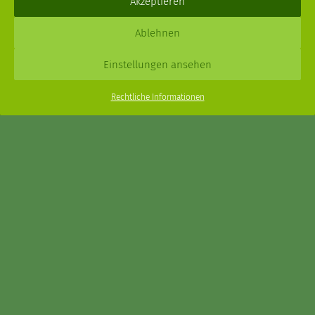
Akzeptieren
Daniel Schmidt © 2026 |
Impressum
·
Datenschutz
| Webdesign:
Ablehnen
XPDT : Marken & Kommunikation
Einstellungen ansehen
Menu
Rechtliche Informationen