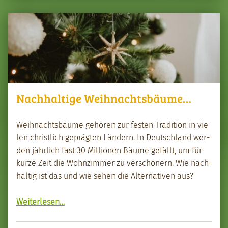
Nachhaltige Weihnachtsbäume…
Wei­h­nachts­bäume gehören zur fes­ten Tra­di­tion in vie­
len christlich geprägten Län­dern. In Deutsch­land wer­
den jährlich fast 30 Mil­lio­nen Bäume gefällt, um für
kurze Zeit die Wohnz­im­mer zu ver­schön­ern. Wie nach­
haltig ist das und wie sehen die Alter­na­tiv­en aus?
“Nach­haltige Wei­h­nachts­bäume…”
Weit­er­lesen
…