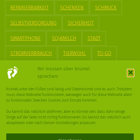
REPARIERBARKEIT
SCHENKEN
SCHMUCK
SELBSTVERSORGUNG
SICHERHEIT
SMARTPHONE
SOJAMILCH
STADT
STROMVERBRAUCH
TIERWOHL
TO-GO
TREND
UPCYCLING
VEGAN
VERPACKUNG
Wir müssen über Krümel
sprechen!
VÖGEL
WASSER
WEGE
WEIHNACHT
Krümel unter den Füßen sind lästig und Datenkrümel sind es auch. Trotzdem
muss diese Webseite funktionieren, weswegen auch für diese Webseite allein
WEIHNACHTSBAUM
WINTER
zu funktionalen Zwecken Cookies zum Einsatz kommen.
Du kannst das natürlich ablehnen, aber es könnte sein, dass dann einige
Dinge auf der Seite nicht richtig funktionieren. Du kannst das natürlich auch
akzeptieren oder nach Deinen Vorstellungen anpassen.
Deine
Fragen
,
Ideen
und Dein
Feedback
sind immer gerne
willkommen –
trage gerne zum kleinen Schritt bei
.