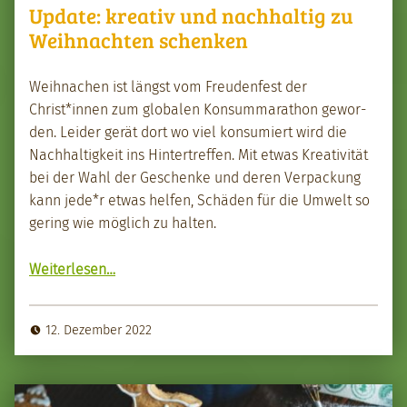
Update: kreativ und nachhaltig zu
Weihnachten schenken
Wei­h­nachen ist längst vom Freuden­fest der
Christ*innen zum glob­alen Kon­sum­marathon gewor­
den. Lei­der gerät dort wo viel kon­sum­iert wird die
Nach­haltigkeit ins Hin­tertr­e­f­fen. Mit etwas Kreativ­ität
bei der Wahl der Geschenke und deren Ver­pack­ung
kann jede*r etwas helfen, Schä­den für die Umwelt so
ger­ing wie möglich zu hal­ten.
“Update: kreativ und nach­haltig zu Wei­h­nacht­en schenken”
Weit­er­lesen
…
12. Dezember 2022