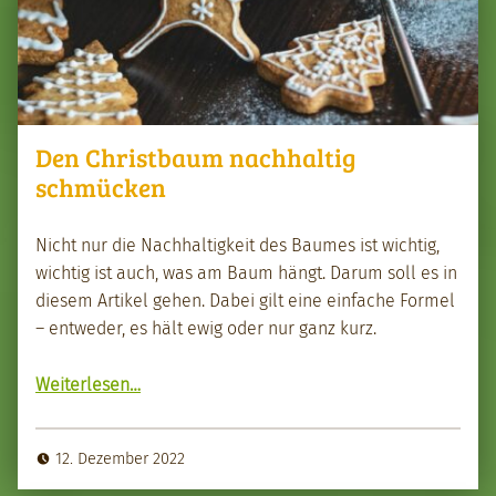
Den Christbaum nachhaltig
schmücken
Nicht nur die Nach­haltigkeit des Baumes ist wichtig,
wichtig ist auch, was am Baum hängt. Darum soll es in
diesem Artikel gehen. Dabei gilt eine ein­fache Formel
– entwed­er, es hält ewig oder nur ganz kurz.
“Den Christ­baum nach­haltig schmück­en”
Weit­er­lesen
…
12. Dezember 2022