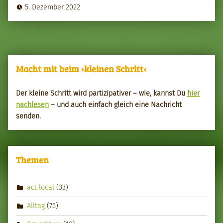
5. Dezember 2022
Macht mit beim ›kleinen Schritt‹
Der kleine Schritt wird par­tizipa­tiv­er – wie, kannst Du
hier
nach­le­sen
– und auch ein­fach gle­ich eine Nachricht
senden.
Themen
act local
(33)
Alltag
(75)