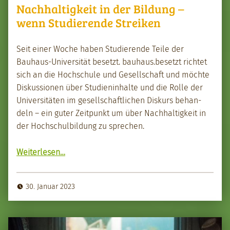
Nachhaltigkeit in der Bildung –
wenn Studierende Streiken
Seit ein­er Woche haben Studierende Teile der
Bauhaus-Uni­ver­sität beset­zt. bauhaus.besetzt richtet
sich an die Hochschule und Gesellschaft und möchte
Diskus­sio­nen über Stu­di­en­in­halte und die Rolle der
Uni­ver­sitäten im gesellschaftlichen Diskurs behan­
deln – ein guter Zeit­punkt um über Nach­haltigkeit in
der Hochschul­bil­dung zu sprechen.
“Nach­haltigkeit in der Bil­dung – wenn Studierende Streiken”
Weit­er­lesen
…
30. Januar 2023