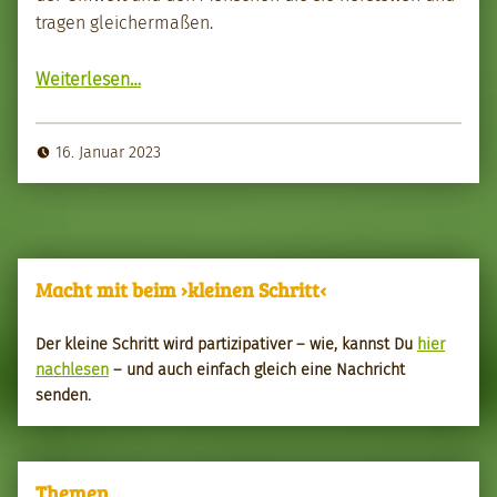
tra­gen gle­icher­maßen.
“Fast Fash­ion – Killer für die Umwelt”
Weit­er­lesen
…
16. Januar 2023
Macht mit beim ›kleinen Schritt‹
Der kleine Schritt wird par­tizipa­tiv­er – wie, kannst Du
hier
nach­le­sen
– und auch ein­fach gle­ich eine Nachricht
senden.
Themen