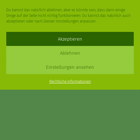
Du kannst das natürlich ablehnen, aber es könnte sein, dass dann einige
Dinge auf der Seite nicht richtig funktionieren. Du kannst das natürlich auch
akzeptieren oder nach Deinen Vorstellungen anpassen.
Deine
Fragen
,
Ideen
und Dein
Feedback
sind immer gerne
willkommen –
trage gerne zum kleinen Schritt bei
.
Akzeptieren
Daniel Schmidt © 2026 |
Impressum
·
Datenschutz
| Webdesign:
Ablehnen
XPDT : Marken & Kommunikation
Einstellungen ansehen
Menu
Rechtliche Informationen