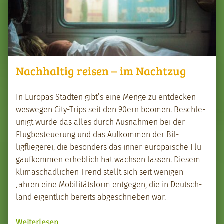
Nachhaltig reisen – im Nachtzug
In Europas Städten gibt’s eine Menge zu ent­deck­en –
weswe­gen City-Trips seit den 90ern boomen. Beschle­
u­nigt wurde das alles durch Aus­nah­men bei der
Flugbesteuerung und das Aufkom­men der Bil­
ligfliegerei, die beson­ders das inner-europäis­che Flu­
gaufkom­men erhe­blich hat wach­sen lassen. Diesem
kli­maschädlichen Trend stellt sich seit weni­gen
Jahren eine Mobil­itäts­form ent­ge­gen, die in Deutsch­
land eigentlich bere­its abgeschrieben war.
“Nach­haltig reisen – im Nachtzug”
Weit­er­lesen
…