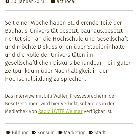
30. Januar 2023
act local
Seit ein­er Woche haben Studierende Teile der
Bauhaus-Uni­ver­sität beset­zt. bauhaus.besetzt
richtet sich an die Hochschule und Gesellschaft
und möchte Diskus­sio­nen über Stu­di­en­in­halte
und die Rolle der Uni­ver­sitäten im
gesellschaftlichen Diskurs behan­deln – ein guter
Zeit­punkt um über Nach­haltigkeit in der
Hochschul­bil­dung zu sprechen.
Das Inter­view mit Lil­li Wal­ter, Press­esprecherin der
Besetzer*innen, wird hier ver­linkt, sobald es in der
Mediathek von
Radio LOTTE Weimar
ver­füg­bar ist.
Bildung
Konsum
Marketing
Stadt