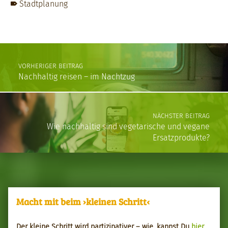
Stadtplanung
Skip back to main navigation
Post navigation
VORHERIGER BEITRAG
Nachhaltig reisen – im Nachtzug
NÄCHSTER BEITRAG
Wie nachhaltig sind vegetarische und vegane
Ersatzprodukte?
Macht mit beim ›kleinen Schritt‹
Der kleine Schritt wird par­tizipa­tiv­er – wie, kannst Du
hier