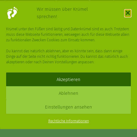
TREND
UPCYCLING
VEGAN
VERPACKUNG
Wir müssen über Krümel
sprechen!
VÖGEL
WASSER
WEGE
WEIHNACHT
Krümel unter den Füßen sind lästig und Datenkrümel sind es auch. Trotzdem
muss diese Webseite funktionieren, weswegen auch für diese Webseite allein
WEIHNACHTSBAUM
WINTER
zu funktionalen Zwecken Cookies zum Einsatz kommen.
Du kannst das natürlich ablehnen, aber es könnte sein, dass dann einige
Dinge auf der Seite nicht richtig funktionieren. Du kannst das natürlich auch
akzeptieren oder nach Deinen Vorstellungen anpassen.
Deine
Fragen
,
Ideen
und Dein
Feedback
sind immer gerne
willkommen –
trage gerne zum kleinen Schritt bei
.
Akzeptieren
Daniel Schmidt © 2026 |
Impressum
·
Datenschutz
| Webdesign:
Ablehnen
XPDT : Marken & Kommunikation
Einstellungen ansehen
Menu
Rechtliche Informationen