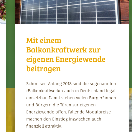
Mit einem
Balkonkraftwerk zur
eigenen Energiewende
beitragen
Schon seit Anfang 2018 sind die soge­nan­nten
›Balkonkraftwerke‹ auch in Deutsch­land legal
ein­set­zbar. Damit ste­hen vie­len Bürger*innen
und Bürg­ern die Türen zur eige­nen
Energiewende offen. Fal­l­ende Mod­ul­preise
machen den Ein­stieg inzwis­chen auch
finanziell attrak­tiv.