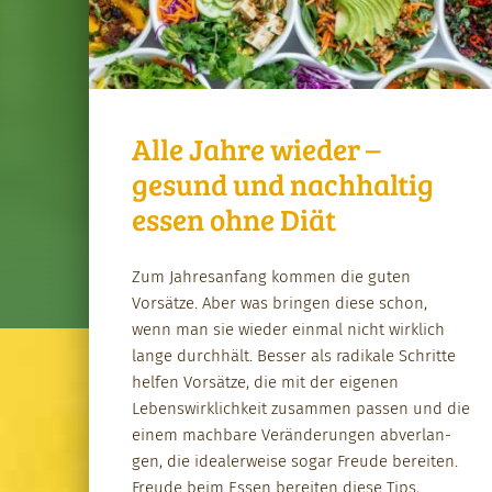
Alle Jahre wieder –
gesund und nachhaltig
essen ohne Diät
Zum Jahre­san­fang kom­men die guten
Vorsätze. Aber was brin­gen diese schon,
wenn man sie wieder ein­mal nicht wirk­lich
lange durch­hält. Bess­er als radikale Schritte
helfen Vorsätze, die mit der eige­nen
Lebenswirk­lichkeit zusam­men passen und die
einem mach­bare Verän­derun­gen abver­lan­
gen, die ide­al­er­weise sog­ar Freude bere­it­en.
Freude beim Essen bere­it­en diese Tips,