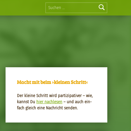
Suchen nach:
Macht mit beim ›kleinen Schritt‹
Der kleine Schritt wird par­tizipa­tiv­er – wie,
kannst Du
hier nach­le­sen
– und auch ein­
fach gle­ich eine Nachricht senden.