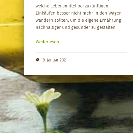
welche Lebens­mit­tel bei zukün­fti­gen
Einkäufen bess­er nicht mehr in den Wagen
wan­dern soll­ten, um die eigene Ernährung
nach­haltiger und gesün­der zu gestal­ten.
“Alle Jahre wieder – gesund und nach­haltig essen ohne Diät”
Weit­er­lesen
…
18. Januar 2021