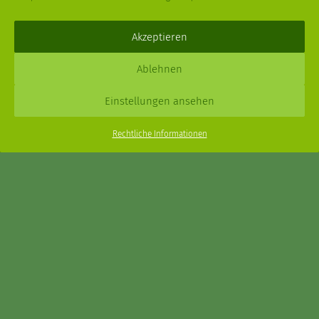
Deine
Fragen
,
Ideen
und Dein
Feedback
sind immer gerne
willkommen –
trage gerne zum kleinen Schritt bei
.
Akzeptieren
Daniel Schmidt © 2026 |
Impressum
·
Datenschutz
| Webdesign:
Ablehnen
XPDT : Marken & Kommunikation
Einstellungen ansehen
Menu
Rechtliche Informationen