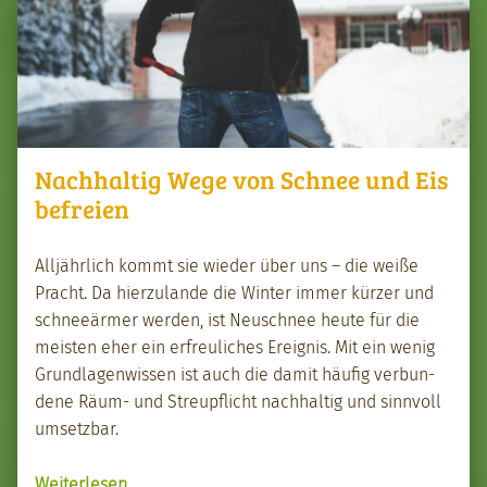
Nachhaltig Wege von Schnee und Eis
befreien
Alljährlich kommt sie wieder über uns – die weiße
Pracht. Da hierzu­lande die Win­ter immer kürz­er und
schneeärmer wer­den, ist Neuschnee heute für die
meis­ten eher ein erfreulich­es Ereig­nis. Mit ein wenig
Grund­la­gen­wis­sen ist auch die damit häu­fig ver­bun­
dene Räum- und Stre­upflicht nach­haltig und sin­nvoll
umset­zbar.
“Nach­haltig Wege von Schnee und Eis befreien”
Weit­er­lesen
…