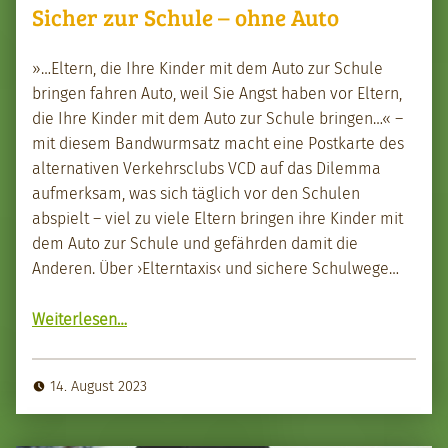
Sicher zur Schule – ohne Auto
»…Eltern, die Ihre Kinder mit dem Auto zur Schule
brin­gen fahren Auto, weil Sie Angst haben vor Eltern,
die Ihre Kinder mit dem Auto zur Schule brin­gen…« –
mit diesem Band­wurm­satz macht eine Postkarte des
alter­na­tiv­en Verkehrsclubs VCD auf das Dilem­ma
aufmerk­sam, was sich täglich vor den Schulen
abspielt – viel zu viele Eltern brin­gen ihre Kinder mit
dem Auto zur Schule und gefährden damit die
Anderen. Über ›Eltern­taxis‹ und sichere Schul­wege…
“Sich­er zur Schule – ohne Auto”
Weit­er­lesen
…
14. August 2023