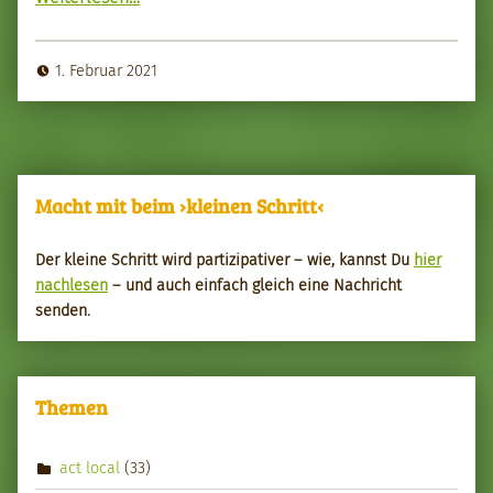
1. Februar 2021
Macht mit beim ›kleinen Schritt‹
Der kleine Schritt wird par­tizipa­tiv­er – wie, kannst Du
hier
nach­le­sen
– und auch ein­fach gle­ich eine Nachricht
senden.
Themen
act local
(33)