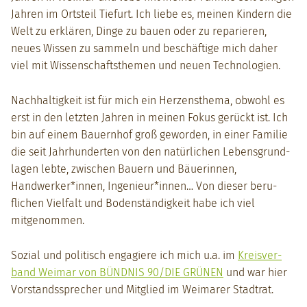
Jahren im Ort­steil Tiefurt. Ich liebe es, meinen Kindern die
Welt zu erk­lären, Dinge zu bauen oder zu repari­eren,
neues Wis­sen zu sam­meln und beschäftige mich daher
viel mit Wis­senschaft­s­the­men und neuen Tech­nolo­gien.
Nach­haltigkeit ist für mich ein Herzen­s­the­ma, obwohl es
erst in den let­zten Jahren in meinen Fokus gerückt ist. Ich
bin auf einem Bauern­hof groß gewor­den, in ein­er Fam­i­lie
die seit Jahrhun­derten von den natür­lichen Lebens­grund­
la­gen lebte, zwis­chen Bauern und Bäuerin­nen,
Handwerker*innen, Ingenieur*innen… Von dieser beru­
flichen Vielfalt und Boden­ständigkeit habe ich viel
mitgenom­men.
Sozial und poli­tisch engagiere ich mich u.a. im
Kreisver­
band Weimar von BÜNDNIS 90/DIE GRÜNEN
und war hier
Vor­standssprech­er und Mit­glied im Weimar­er Stad­trat.