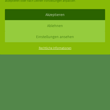
akzeptieren oder nach Deinen Vorstellungen anpassen.
Deine
Fragen
,
Ideen
und Dein
Feedback
sind immer gerne
willkommen –
trage gerne zum kleinen Schritt bei
.
Akzeptieren
Daniel Schmidt © 2026 |
Impressum
·
Datenschutz
| Webdesign:
Ablehnen
XPDT : Marken & Kommunikation
Einstellungen ansehen
Menu
Rechtliche Informationen