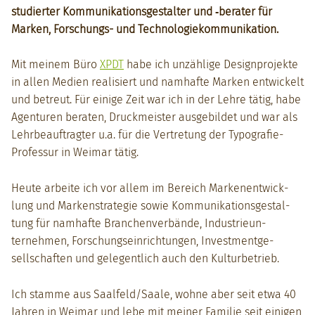
studiert­er Kom­mu­nika­tion­s­gestal­ter und ‑berater für
Marken, Forschungs- und Tech­nolo­giekom­mu­nika­tion.
Mit meinem Büro
XPDT
habe ich unzäh­lige Design­pro­jek­te
in allen Medi­en real­isiert und namhafte Marken entwick­elt
und betreut. Für einige Zeit war ich in der Lehre tätig, habe
Agen­turen berat­en, Druck­meis­ter aus­ge­bildet und war als
Lehrbeauf­tragter u.a. für die Vertre­tung der Typografie-
Pro­fes­sur in Weimar tätig.
Heute arbeite ich vor allem im Bere­ich Marke­nen­twick­
lung und Marken­strate­gie sowie Kom­mu­nika­tion­s­gestal­
tung für namhafte Branchen­ver­bände, Indus­trie­un­
ternehmen, Forschung­sein­rich­tun­gen, Invest­ment­ge­
sellschaften und gele­gentlich auch den Kul­turbe­trieb.
Ich stamme aus Saalfeld/Saale, wohne aber seit etwa 40
Jahren in Weimar und lebe mit mein­er Fam­i­lie seit eini­gen