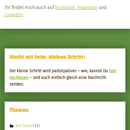
Ihr find­et mich auch auf
Face­book
,
Insta­gram
und
LinkedIn
.
Skip back to main navigation
Macht mit beim ›kleinen Schritt‹
Der kleine Schritt wird par­tizipa­tiv­er – wie, kannst Du
hier
nach­le­sen
– und auch ein­fach gle­ich eine Nachricht
senden.
Themen
act local
(33)