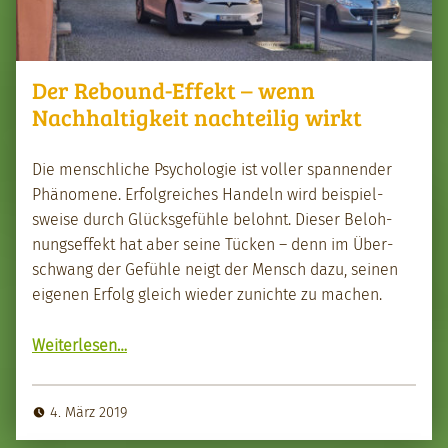
Der Rebound-Effekt – wenn
Nachhaltigkeit nachteilig wirkt
Die men­schliche Psy­cholo­gie ist voller span­nen­der
Phänomene. Erfol­gre­ich­es Han­deln wird beispiel­
sweise durch Glücks­ge­füh­le belohnt. Dieser Beloh­
nungsef­fekt hat aber seine Tück­en – denn im Über­
schwang der Gefüh­le neigt der Men­sch dazu, seinen
eige­nen Erfolg gle­ich wieder zunichte zu machen.
“Der Rebound-Effekt – wenn Nach­haltigkeit nachteilig wirkt”
Weit­er­lesen
…
4. März 2019