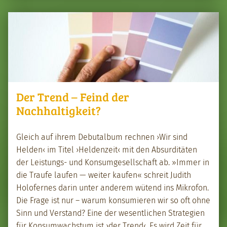
Der Trend – Feind der
Nachhaltigkeit?
Gle­ich auf ihrem Debu­tal­bum rech­nen ›Wir sind
Helden‹ im Titel ›Helden­zeit‹ mit den Absur­ditäten
der Leis­tungs- und Kon­sumge­sellschaft ab. »Immer in
die Traufe laufen — weit­er kaufen« schre­it Judith
Holofernes darin unter anderem wütend ins Mikro­fon.
Die Frage ist nur – warum kon­sum­ieren wir so oft ohne
Sinn und Ver­stand? Eine der wesentlichen Strate­gien
für Kon­sumwach­s­tum ist ›der Trend‹. Es wird Zeit für