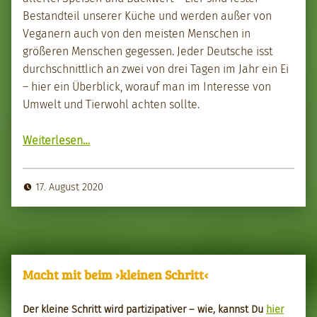
Bestandteil unser­er Küche und wer­den außer von
Veg­an­ern auch von den meis­ten Men­schen in
größeren Men­schen gegessen. Jed­er Deutsche isst
durch­schnit­tlich an zwei von drei Tagen im Jahr ein Ei
– hier ein Überblick, worauf man im Inter­esse von
Umwelt und Tier­wohl acht­en sollte.
“Augen auf beim Eierkauf”
Weit­er­lesen
…
17. August 2020
Macht mit beim ›kleinen Schritt‹
Der kleine Schritt wird par­tizipa­tiv­er – wie, kannst Du
hier