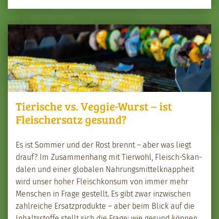
Tierische vs. Veggie-Wurst – ist
Fleischersatz gesund?
Es ist Som­mer und der Rost bren­nt – aber was liegt
drauf? Im Zusam­men­hang mit Tier­wohl, Fleisch-Skan­
dalen und ein­er glob­alen Nahrungsmit­telk­nap­pheit
wird unser hoher Fleis­chkon­sum von immer mehr
Men­schen in Frage gestellt. Es gibt zwar inzwis­chen
zahlre­iche Ersatzpro­duk­te – aber beim Blick auf die
Inhaltsstoffe stellt sich die Frage: wie gesund kön­nen