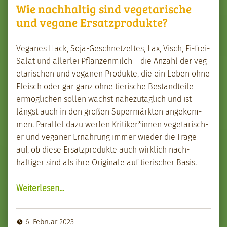
Wie nachhaltig sind vegetarische
und vegane Ersatzprodukte?
Veg­anes Hack, Soja-Geschnet­zeltes, Lax, Visch, Ei-frei-
Salat und aller­lei Pflanzen­milch – die Anzahl der veg­
e­tarischen und veg­a­nen Pro­duk­te, die ein Leben ohne
Fleisch oder gar ganz ohne tierische Bestandteile
ermöglichen sollen wächst nahezutäglich und ist
längst auch in den großen Super­märk­ten angekom­
men. Par­al­lel dazu wer­fen Kritiker*innen veg­e­tarisch­
er und veg­an­er Ernährung immer wieder die Frage
auf, ob diese Ersatzpro­duk­te auch wirk­lich nach­
haltiger sind als ihre Orig­i­nale auf tierisch­er Basis.
“Wie nach­haltig sind veg­e­tarische und veg­ane Ersatzpro­duk­te?”
Weit­er­lesen
…
6. Februar 2023