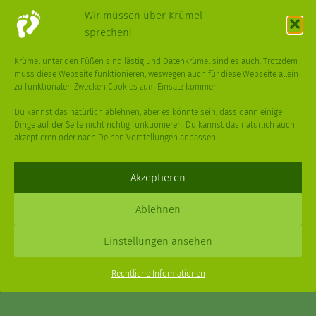
TREND
UPCYCLING
VEGAN
VERPACKUNG
Wir müssen über Krümel
sprechen!
VÖGEL
WASSER
WEGE
WEIHNACHT
Krümel unter den Füßen sind lästig und Datenkrümel sind es auch. Trotzdem
muss diese Webseite funktionieren, weswegen auch für diese Webseite allein
WEIHNACHTSBAUM
WINTER
zu funktionalen Zwecken Cookies zum Einsatz kommen.
Du kannst das natürlich ablehnen, aber es könnte sein, dass dann einige
Dinge auf der Seite nicht richtig funktionieren. Du kannst das natürlich auch
akzeptieren oder nach Deinen Vorstellungen anpassen.
Deine
Fragen
,
Ideen
und Dein
Feedback
sind immer gerne
willkommen –
trage gerne zum kleinen Schritt bei
.
Akzeptieren
Daniel Schmidt © 2026 |
Impressum
·
Datenschutz
| Webdesign:
Ablehnen
XPDT : Marken & Kommunikation
Einstellungen ansehen
Menu
Rechtliche Informationen