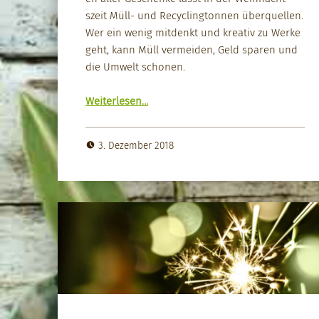
szeit Müll- und Recy­cling­ton­nen überquellen.
Wer ein wenig mit­denkt und kreativ zu Werke
geht, kann Müll ver­mei­den, Geld sparen und
die Umwelt scho­nen.
“Wei­h­nachts­geschenke klug ver­pack­en”
Weit­er­lesen
…
3. Dezember 2018