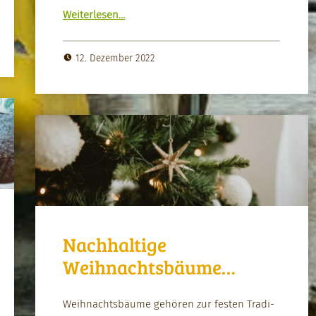
“Update: kreativ und nach­haltig zu Wei­h­nacht­en schenken”
Weit­er­lesen
…
12. Dezember 2022
Nachhaltige
Weihnachtsbäume…
Wei­h­nachts­bäume gehören zur fes­ten Tra­di­