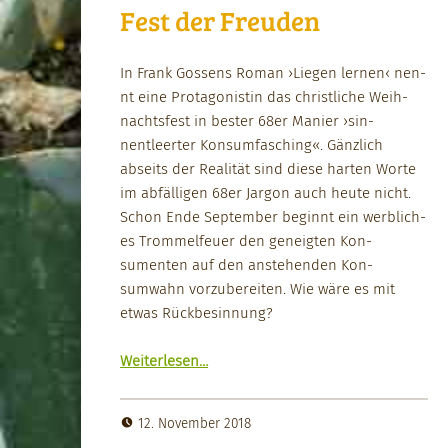
Fest der Freuden
In Frank Gossens Roman ›Liegen ler­nen‹ nen­
nt eine Pro­tag­o­nistin das christliche Wei­h­
nachts­fest in bester 68er Manier ›sin­
nentleert­er Kon­sum­fasching«. Gän­zlich
abseits der Real­ität sind diese harten Worte
im abfäl­li­gen 68er Jar­gon auch heute nicht.
Schon Ende Sep­tem­ber begin­nt ein werblich­
es Trom­melfeuer den geneigten Kon­
sumenten auf den anste­hen­den Kon­
sumwahn vorzu­bere­it­en. Wie wäre es mit
etwas Rückbesin­nung?
“Fest der Freuden”
Weit­er­lesen
…
12. November 2018