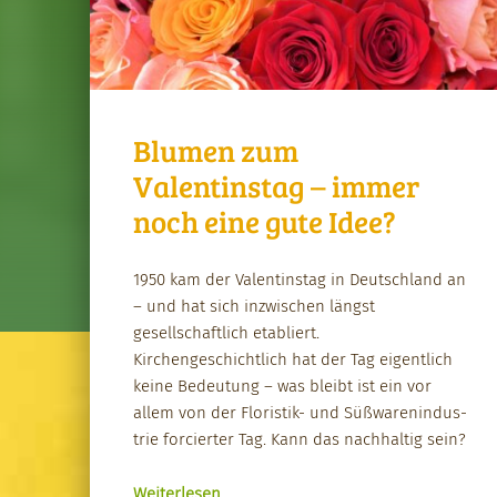
Blumen zum
Valentinstag – immer
noch eine gute Idee?
1950 kam der Valentin­stag in Deutsch­land an
– und hat sich inzwis­chen längst
gesellschaftlich etabliert.
Kirchengeschichtlich hat der Tag eigentlich
keine Bedeu­tung – was bleibt ist ein vor
allem von der Floris­tik- und Süßwarenin­dus­
trie forciert­er Tag. Kann das nach­haltig sein?
“Blu­men zum Valentin­stag – immer noch eine gute Idee?”
Weit­er­lesen
…