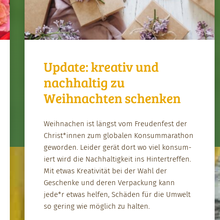
Update: kreativ und
nachhaltig zu
Weihnachten schenken
Wei­h­nachen ist längst vom Freuden­fest der
Christ*innen zum glob­alen Kon­sum­marathon
gewor­den. Lei­der gerät dort wo viel kon­sum­
iert wird die Nach­haltigkeit ins Hin­tertr­e­f­fen.
Mit etwas Kreativ­ität bei der Wahl der
Geschenke und deren Ver­pack­ung kann
jede*r etwas helfen, Schä­den für die Umwelt
so ger­ing wie möglich zu hal­ten.