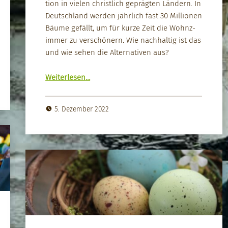
tion in vie­len christlich geprägten Län­dern. In
Deutsch­land wer­den jährlich fast 30 Mil­lio­nen
Bäume gefällt, um für kurze Zeit die Wohnz­
im­mer zu ver­schön­ern. Wie nach­haltig ist das
und wie sehen die Alter­na­tiv­en aus?
“Nach­haltige Wei­h­nachts­bäume…”
Weit­er­lesen
…
5. Dezember 2022