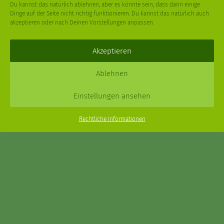
Du kannst das natürlich ablehnen, aber es könnte sein, dass dann einige
Dinge auf der Seite nicht richtig funktionieren. Du kannst das natürlich auch
akzeptieren oder nach Deinen Vorstellungen anpassen.
Deine
Fragen
,
Ideen
und Dein
Feedback
sind immer gerne
willkommen –
trage gerne zum kleinen Schritt bei
.
Akzeptieren
Daniel Schmidt © 2026 |
Impressum
·
Datenschutz
| Webdesign:
Ablehnen
XPDT : Marken & Kommunikation
Einstellungen ansehen
Menu
Rechtliche Informationen