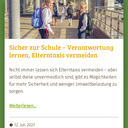
Sicher zur Schule – Verantwortung
lernen, Elterntaxis vermeiden
Nicht immer lassen sich Eltern­taxis ver­mei­den – aber
selb­st diese unver­mei­dlich sind, gibt es Mögichkeit­en
für mehr Sicher­heit und weniger Umwelt­be­las­tung zu
sor­gen.
Weit­er­lesen
…
“Sich­er zur Schule – Ver­ant­wor­tung ler­nen, Eltern­taxis ver­mei­den”
12. Juli 2021