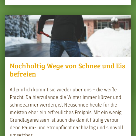
Nachhaltig Wege von Schnee und Eis
befreien
Alljährlich kommt sie wieder über uns – die weiße
Pracht. Da hierzu­lande die Win­ter immer kürz­er und
schneeärmer wer­den, ist Neuschnee heute für die
meis­ten eher ein erfreulich­es Ereig­nis. Mit ein wenig
Grund­la­gen­wis­sen ist auch die damit häu­fig ver­bun­
dene Räum- und Stre­upflicht nach­haltig und sin­nvoll
umset­zbar.