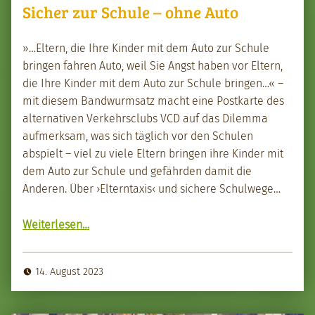
Sicher zur Schule – ohne Auto
»…Eltern, die Ihre Kinder mit dem Auto zur Schule
brin­gen fahren Auto, weil Sie Angst haben vor Eltern,
die Ihre Kinder mit dem Auto zur Schule brin­gen…« –
mit diesem Band­wurm­satz macht eine Postkarte des
alter­na­tiv­en Verkehrsclubs VCD auf das Dilem­ma
aufmerk­sam, was sich täglich vor den Schulen
abspielt – viel zu viele Eltern brin­gen ihre Kinder mit
dem Auto zur Schule und gefährden damit die
Anderen. Über ›Eltern­taxis‹ und sichere Schul­wege…
“Sich­er zur Schule – ohne Auto”
Weit­er­lesen
…
14. August 2023