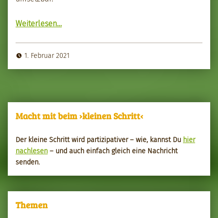
“Nach­haltig Wege von Schnee und Eis befreien”
Weit­er­lesen
…
1. Februar 2021
Macht mit beim ›kleinen Schritt‹
Der kleine Schritt wird par­tizipa­tiv­er – wie, kannst Du
hier
nach­le­sen
– und auch ein­fach gle­ich eine Nachricht
senden.
Themen