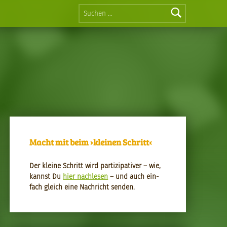
Suchen nach:
Macht mit beim ›kleinen Schritt‹
Der kleine Schritt wird par­tizipa­tiv­er – wie,
kannst Du
hier nach­le­sen
– und auch ein­
fach gle­ich eine Nachricht senden.