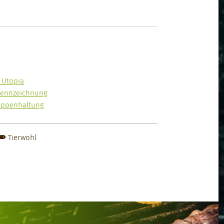
i Utopia
kennze­ich­nung
up­pen­hal­tung
Tierwohl