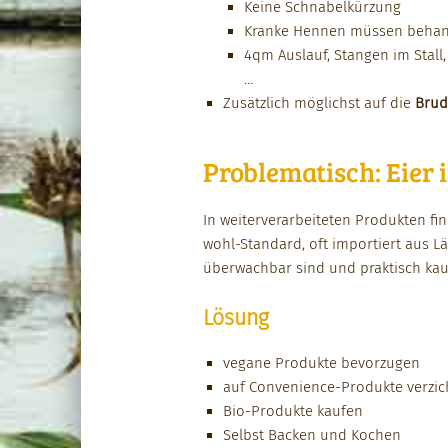
Keine Schn­abelkürzung
Kranke Hen­nen müssen behan­
4qm Aus­lauf, Stan­gen im Stall,
…
Zusät­zlich möglichst auf die
Brud­
Problematisch: Eier 
In weit­er­ver­ar­beit­eten Pro­duk­ten 
wohl-Stan­dard, oft importiert aus L
überwach­bar sind und prak­tisch kau
Lösung
veg­ane Pro­duk­te bevorzu­gen
auf Con­ve­nience-Pro­duk­te verzic
Bio-Pro­duk­te kaufen
Selb­st Back­en und Kochen