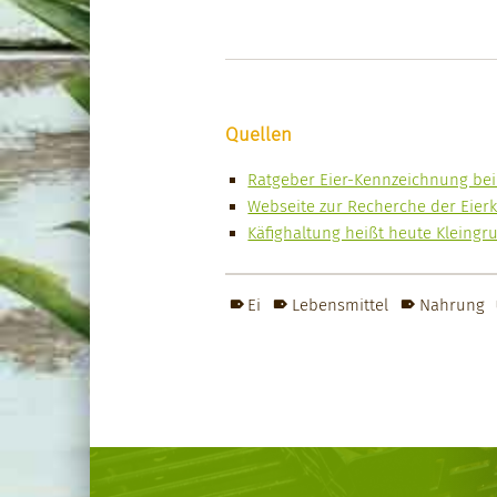
Quellen
Rat­ge­ber Eier-Kennze­ich­nung be
Web­seite zur Recherche der Eier
Käfighal­tung heißt heute Kle­in­gr
Ei
Lebensmittel
Nahrung
Skip back to main navigation
Post navigation