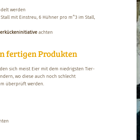
delt wer­den
 Stall mit Ein­streu, 6 Hüh­n­er pro m^3 im Stall,
erkück­enini­tia­tive
acht­en
in fertigen Produkten
find­en sich meist Eier mit dem niedrig­sten Tier­
än­dern, wo diese auch noch schlecht
m über­prüft wer­den.
ht­en