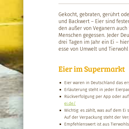
Gekocht, gebrat­en, gerührt ode
und Back­w­ert – Eier sind fes­
den außer von Veg­an­ern auch
Men­schen gegessen. Jed­er Deut
drei Tagen im Jahr ein Ei – hie
esse von Umwelt und Tier­wohl a
Eier im Supermarkt
Eier waren in Deutsch­land das ers
Erläuterung ste­ht in jed­er Eier­pa
Rück­ver­fol­gung per App oder au
ei.de/
Wichtig: es zählt, was auf dem Ei 
Auf der Ver­pack­ung ste­ht der Ver­
Empfehlenswert ist aus Tier­wohlsic