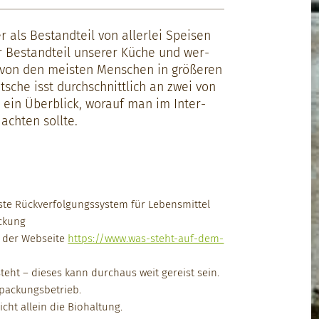
r als Bestandteil von aller­lei Speisen
ter Bestandteil unser­er Küche und wer­
 von den meis­ten Men­schen in größeren
sche isst durch­schnit­tlich an zwei von
r ein Überblick, worauf man im Inter­
cht­en sollte.
te Rück­ver­fol­gungssys­tem für Lebens­mit­tel
ck­ung
f der Web­seite
https://www.was-steht-auf-dem-
ste­ht – dieses kann dur­chaus weit gereist sein.
pack­ungs­be­trieb.
ht allein die Bio­hal­tung.