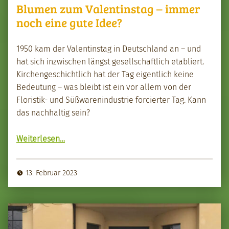
Blumen zum Valentinstag – immer
noch eine gute Idee?
1950 kam der Valentin­stag in Deutsch­land an – und
hat sich inzwis­chen längst gesellschaftlich etabliert.
Kirchengeschichtlich hat der Tag eigentlich keine
Bedeu­tung – was bleibt ist ein vor allem von der
Floris­tik- und Süßwarenin­dus­trie forciert­er Tag. Kann
das nach­haltig sein?
“Blu­men zum Valentin­stag – immer noch eine gute Idee?”
Weit­er­lesen
…
13. Februar 2023