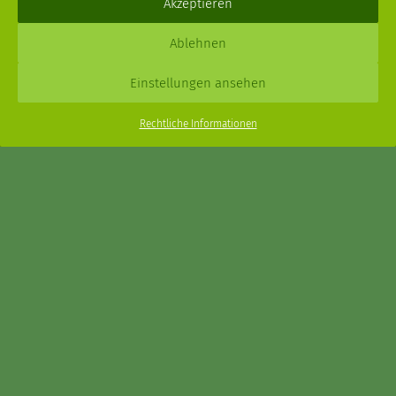
Akzeptieren
Daniel Schmidt © 2026 |
Impressum
·
Datenschutz
| Webdesign:
Ablehnen
XPDT : Marken & Kommunikation
Einstellungen ansehen
Menu
Rechtliche Informationen