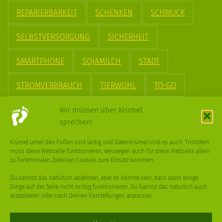
REPARIERBARKEIT
SCHENKEN
SCHMUCK
SELBSTVERSORGUNG
SICHERHEIT
SMARTPHONE
SOJAMILCH
STADT
STROMVERBRAUCH
TIERWOHL
TO-GO
TREND
UPCYCLING
VEGAN
VERPACKUNG
Wir müssen über Krümel
sprechen!
VÖGEL
WASSER
WEGE
WEIHNACHT
Krümel unter den Füßen sind lästig und Datenkrümel sind es auch. Trotzdem
muss diese Webseite funktionieren, weswegen auch für diese Webseite allein
WEIHNACHTSBAUM
WINTER
zu funktionalen Zwecken Cookies zum Einsatz kommen.
Du kannst das natürlich ablehnen, aber es könnte sein, dass dann einige
Dinge auf der Seite nicht richtig funktionieren. Du kannst das natürlich auch
akzeptieren oder nach Deinen Vorstellungen anpassen.
Deine
Fragen
,
Ideen
und Dein
Feedback
sind immer gerne
willkommen –
trage gerne zum kleinen Schritt bei
.