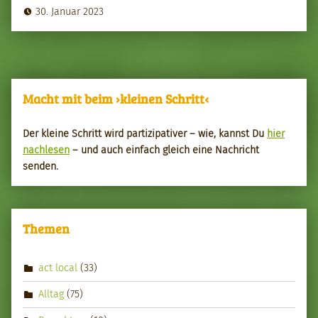
30. Januar 2023
Macht mit beim ›kleinen Schritt‹
Der kleine Schritt wird par­tizipa­tiv­er – wie, kannst Du
hier
nach­le­sen
– und auch ein­fach gle­ich eine Nachricht
senden.
Themen
act local
(33)
Alltag
(75)