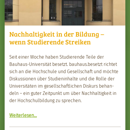
Nachhaltigkeit in der Bildung –
wenn Studierende Streiken
Seit ein­er Woche haben Studierende Teile der
Bauhaus-Uni­ver­sität beset­zt. bauhaus.besetzt richtet
sich an die Hochschule und Gesellschaft und möchte
Diskus­sio­nen über Stu­di­en­in­halte und die Rolle der
Uni­ver­sitäten im gesellschaftlichen Diskurs behan­
deln – ein guter Zeit­punkt um über Nach­haltigkeit in
der Hochschul­bil­dung zu sprechen.
“Nach­haltigkeit in der Bil­dung – wenn Studierende Streiken”
Weit­er­lesen
…