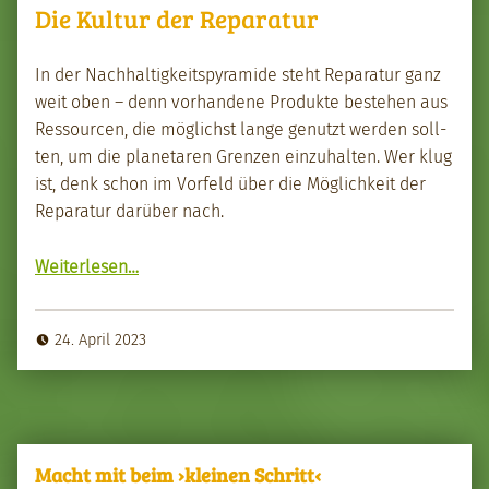
Die Kultur der Reparatur
In der Nach­haltigkeit­spyra­mide ste­ht Reparatur ganz
weit oben – denn vorhan­dene Pro­duk­te beste­hen aus
Ressourcen, die möglichst lange genutzt wer­den soll­
ten, um die plan­etaren Gren­zen einzuhal­ten. Wer klug
ist, denk schon im Vor­feld über die Möglichkeit der
Reparatur darüber nach.
“Die Kul­tur der Reparatur”
Weit­er­lesen
…
24. April 2023
Macht mit beim ›kleinen Schritt‹