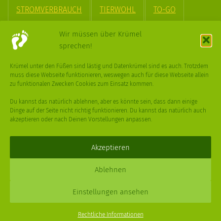
STROMVERBRAUCH
TIERWOHL
TO-GO
TREND
UPCYCLING
VEGAN
VERPACKUNG
Wir müssen über Krümel
sprechen!
VÖGEL
WASSER
WEGE
WEIHNACHT
Krümel unter den Füßen sind lästig und Datenkrümel sind es auch. Trotzdem
muss diese Webseite funktionieren, weswegen auch für diese Webseite allein
WEIHNACHTSBAUM
WINTER
zu funktionalen Zwecken Cookies zum Einsatz kommen.
Du kannst das natürlich ablehnen, aber es könnte sein, dass dann einige
Dinge auf der Seite nicht richtig funktionieren. Du kannst das natürlich auch
akzeptieren oder nach Deinen Vorstellungen anpassen.
Deine
Fragen
,
Ideen
und Dein
Feedback
sind immer gerne
willkommen –
trage gerne zum kleinen Schritt bei
.
Akzeptieren
Daniel Schmidt © 2026 |
Impressum
·
Datenschutz
| Webdesign:
Ablehnen
XPDT : Marken & Kommunikation
Einstellungen ansehen
Menu
Rechtliche Informationen