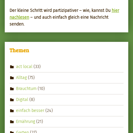
Der kleine Schritt wird par­tizipa­tiv­er – wie, kannst Du
hier
nach­le­sen
– und auch ein­fach gle­ich eine Nachricht
senden.
Themen
act local
(33)
Alltag
(75)
Brauchtum
(10)
Digital
(8)
einfach besser
(24)
Ernährung
(21)
Garten
(27)