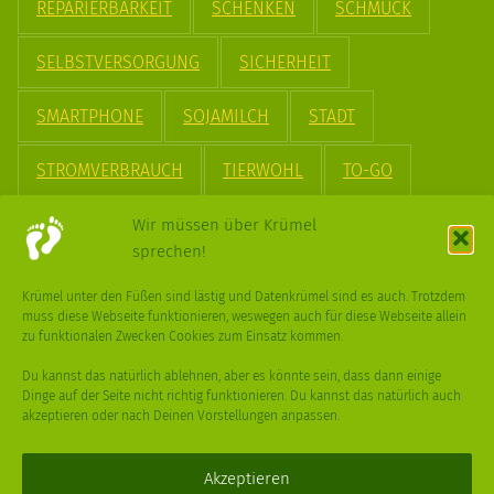
REPARIERBARKEIT
SCHENKEN
SCHMUCK
SELBSTVERSORGUNG
SICHERHEIT
SMARTPHONE
SOJAMILCH
STADT
STROMVERBRAUCH
TIERWOHL
TO-GO
TREND
UPCYCLING
VEGAN
VERPACKUNG
Wir müssen über Krümel
sprechen!
VÖGEL
WASSER
WEGE
WEIHNACHT
Krümel unter den Füßen sind lästig und Datenkrümel sind es auch. Trotzdem
muss diese Webseite funktionieren, weswegen auch für diese Webseite allein
WEIHNACHTSBAUM
WINTER
zu funktionalen Zwecken Cookies zum Einsatz kommen.
Du kannst das natürlich ablehnen, aber es könnte sein, dass dann einige
Dinge auf der Seite nicht richtig funktionieren. Du kannst das natürlich auch
akzeptieren oder nach Deinen Vorstellungen anpassen.
Deine
Fragen
,
Ideen
und Dein
Feedback
sind immer gerne
willkommen –
trage gerne zum kleinen Schritt bei
.
Akzeptieren