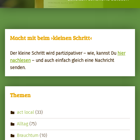
Macht mit beim ›kleinen Schritt‹
Der kleine Schritt wird par­tizipa­tiv­er – wie, kannst Du
hier
nach­le­sen
– und auch ein­fach gle­ich eine Nachricht
senden.
Themen
act local
(33)
Alltag
(75)
Brauchtum
(10)