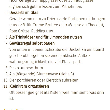
Hochw­er­tige Schnappgläs­er oder Schraubgläs­er
eignen sich gut für Essen zum Mit­nehmen.
Desserts im Glas
Ger­ade wenn man zu Feiern viele Por­tio­nen mit­brin­gen
muss, z.B. für Creme Brullee oder Mousse au Choco­lat,
Rote Grütze, Pud­ding usw.
Als Trinkgläs­er und für Limon­aden nutzen
Gewürzre­gal selb­st bauen
Von unten mit ein­er Schraube die Deck­el an ein Board
geschraubt ergeben sie eine prak­tis­che Auf­be­
wahrungsmöglichkeit, die viel Platz spart.
Pesto auf­be­wahren
Als (hän­gende) Blu­men­vase (siehe 3)
Eier porchieren oder Eier­stich zubre­it­en
Kleinkram organ­sieren
Oft bess­er geeignet als Kisten, weil man sieht, was drin
ist.