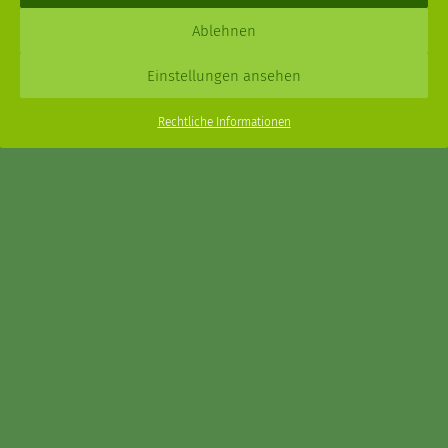
Daniel Schmidt © 2026 |
Impressum
·
Datenschutz
| Webdesign:
Ablehnen
XPDT : Marken & Kommunikation
Einstellungen ansehen
Menu
Rechtliche Informationen