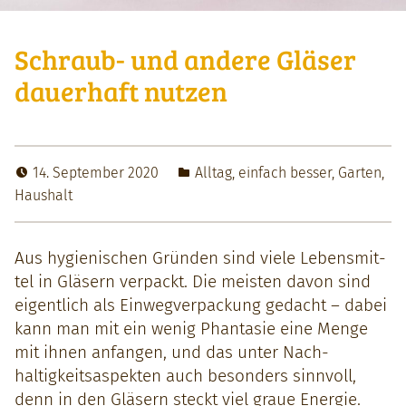
Schraub- und andere Gläser
dauerhaft nutzen
14. September 2020
Alltag
,
einfach besser
,
Garten
,
Haushalt
Aus hygien­is­chen Grün­den sind viele Lebens­mit­
tel in Gläsern ver­packt. Die meis­ten davon sind
eigentlich als Ein­wegver­pack­ung gedacht – dabei
kann man mit ein wenig Phan­tasie eine Menge
mit ihnen anfan­gen, und das unter Nach­
haltigkeit­saspek­ten auch beson­ders sin­nvoll,
denn in den Gläsern steckt viel graue Energie.