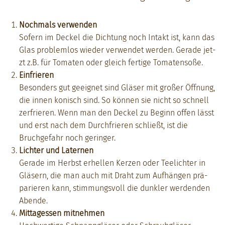
Nochmals ver­wen­den
Sofern im Deck­el die Dich­tung noch Intakt ist, kann das
Glas prob­lem­los wieder ver­wen­det wer­den. Ger­ade jet­
zt z.B. für Tomat­en oder gle­ich fer­tige Tomaten­soße.
Ein­frieren
Beson­ders gut geeignet sind Gläs­er mit großer Öff­nung,
die innen konisch sind. So kön­nen sie nicht so schnell
zer­frieren. Wenn man den Deck­el zu Beginn offen lässt
und erst nach dem Durch­frieren schließt, ist die
Bruchge­fahr noch geringer.
Lichter und Lat­er­nen
Ger­ade im Herb­st erhellen Kerzen oder Teelichter in
Gläsern, die man auch mit Draht zum Aufhän­gen prä­
pari­eren kann, stim­mungsvoll die dun­kler wer­den­den
Abende.
Mit­tagessen mit­nehmen