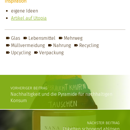
Inspiration
eigene Ideen
Artikel auf Utopia
Glas
Lebensmittel
Mehrweg
Müllvermeidung
Nahrung
Recycling
Upcycling
Verpackung
Skip back to main navigation
Post navigation
VORHERIGER BEITRAG
Nachhaltigkeit und die Pyramide für nachhaltigen
Konsum
NÄCHSTER BEITRAG
Etiketten schonend ablösen