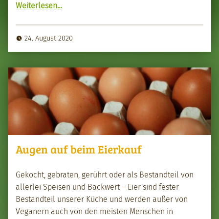
“Mundraub – öffentlich­es Obst nutzen und schützen”
Weit­er­lesen
…
24. August 2020
Augen auf beim Eierkauf
Gekocht, gebrat­en, gerührt oder als Bestandteil von
aller­lei Speisen und Back­w­ert – Eier sind fes­ter
Bestandteil unser­er Küche und wer­den außer von
Veg­an­ern auch von den meis­ten Men­schen in