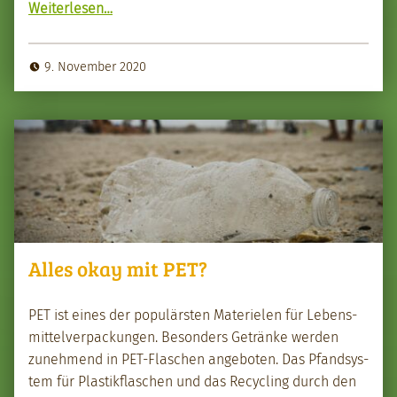
Weit­er­lesen
…
9. November 2020
Alles okay mit PET?
PET ist eines der pop­ulärsten Materie­len für Lebens­
mit­telver­pack­un­gen. Beson­ders Getränke wer­den
zunehmend in PET-Flaschen ange­boten. Das Pfandsys­
tem für Plas­tik­flaschen und das Recy­cling durch den