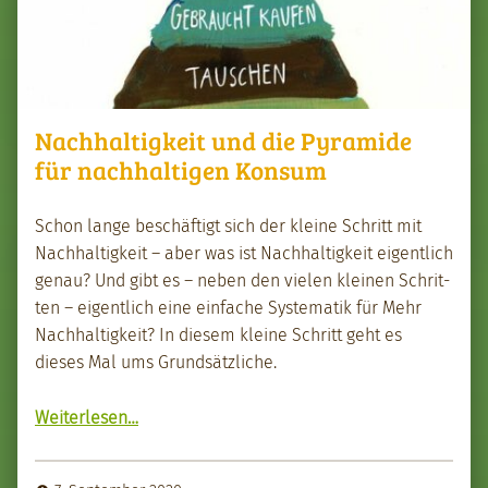
Nachhaltigkeit und die Pyramide
für nachhaltigen Konsum
Schon lange beschäftigt sich der kleine Schritt mit
Nach­haltigkeit – aber was ist Nach­haltigkeit eigentlich
genau? Und gibt es – neben den vie­len kleinen Schrit­
ten – eigentlich eine ein­fache Sys­tem­atik für Mehr
Nach­haltigkeit? In diesem kleine Schritt geht es
dieses Mal ums Grund­sät­zliche.
“Nach­haltigkeit und die Pyra­mide für nach­halti­gen Kon­sum”
Weit­er­lesen
…