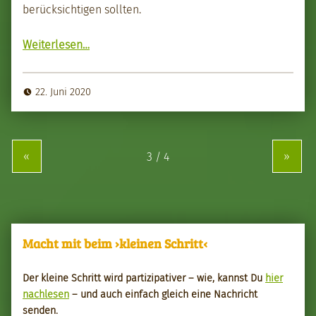
berück­sichti­gen soll­ten.
Weit­er­lesen
“Her mit dem regionalen Gemüse – Lebens­mit­tel im CO₂-Ver­gle­ich”
…
22. Juni 2020
«
»
Macht mit beim ›kleinen Schritt‹
Der kleine Schritt wird par­tizipa­tiv­er – wie, kannst Du
hier
nach­le­sen
– und auch ein­fach gle­ich eine Nachricht
senden.