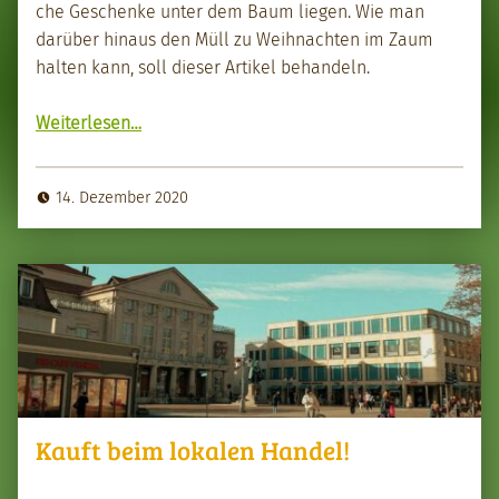
che Geschenke unter dem Baum liegen. Wie man
darüber hin­aus den Müll zu Wei­h­nacht­en im Zaum
hal­ten kann, soll dieser Artikel behan­deln.
Weit­er­lesen
“Kreativ und nach­haltig zu Wei­h­nacht­en – Müll ver­mei­den”
…
14. Dezember 2020
Kauft beim lokalen Handel!