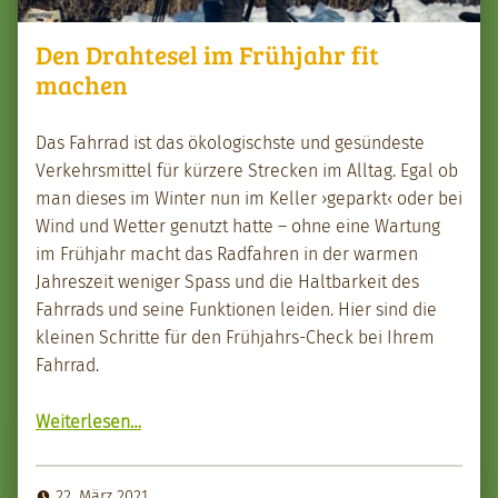
Den Drahtesel im Frühjahr fit
machen
Das Fahrrad ist das ökol­o­gis­chste und gesün­deste
Verkehrsmit­tel für kürzere Streck­en im All­t­ag. Egal ob
man dieses im Win­ter nun im Keller ›geparkt‹ oder bei
Wind und Wet­ter genutzt hat­te – ohne eine Wartung
im Früh­jahr macht das Rad­fahren in der war­men
Jahreszeit weniger Spass und die Halt­barkeit des
Fahrrads und seine Funk­tio­nen lei­den. Hier sind die
kleinen Schritte für den Früh­jahrs-Check bei Ihrem
Fahrrad.
“Den Draht­e­sel im Früh­jahr fit machen”
Weit­er­lesen
…
22. März 2021