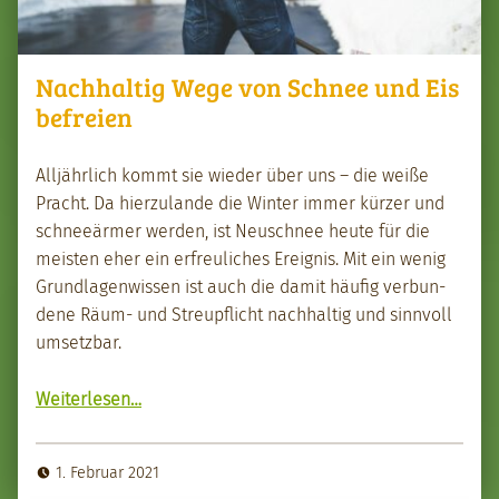
Nachhaltig Wege von Schnee und Eis
befreien
Alljährlich kommt sie wieder über uns – die weiße
Pracht. Da hierzu­lande die Win­ter immer kürz­er und
schneeärmer wer­den, ist Neuschnee heute für die
meis­ten eher ein erfreulich­es Ereig­nis. Mit ein wenig
Grund­la­gen­wis­sen ist auch die damit häu­fig ver­bun­
dene Räum- und Stre­upflicht nach­haltig und sin­nvoll
umset­zbar.
“Nach­haltig Wege von Schnee und Eis befreien”
Weit­er­lesen
…
1. Februar 2021