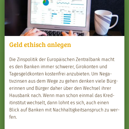
Geld ethisch anlegen
Die Zin­spoli­tik der Europäis­chen Zen­tral­bank macht
es den Banken immer schw­er­er, Girokon­ten und
Tages­geld­kon­ten kosten­frei anzu­bi­eten. Um Neg­a­
tivzin­sen aus dem Wege zu gehen denken viele Bürg­
erin­nen und Bürg­er daher über den Wech­sel ihrer
Haus­bank nach. Wenn man schon ein­mal das Kred­
itin­sti­tut wech­selt, dann lohnt es sich, auch einen
Blick auf Banken mit Nach­haltigkeit­sanspruch zu wer­
fen.
“Geld ethisch anle­gen”