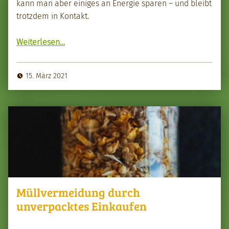
kann man aber einiges an Energie sparen – und bleibt
trotz­dem in Kon­takt.
“Energie­ver­brauch bei Video-Calls senken”
Weit­er­lesen
…
15. März 2021
Müllvermeidung durch
unverpacktes Einkaufen