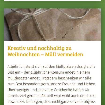
Kreativ und nachhaltig zu
Weihnachten – Müll vermeiden
Alljährlich stellt sich auf den Müllplätzen das gle­iche
Bild ein – der alljährliche Kon­sum endet in einem
Müllde­saster endet. Trotz­dem beschenken wir alle
zum Fest beson­ders gern unsere Fre­unde und Lieben.
Über weniger und sin­nvolle Geschenke haben wir
bere­its viel gere­det. Aktuell wird wohl auch der Lock­
down dazu beitra­gen, dass nicht ganz so viele physis­