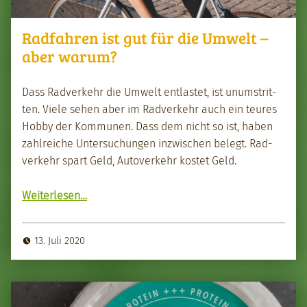
Radfahren ist gut für die Umwelt –
aber warum?
Dass Rad­verkehr die Umwelt ent­lastet, ist unum­strit­
ten. Viele sehen aber im Rad­verkehr auch ein teures
Hob­by der Kom­munen. Dass dem nicht so ist, haben
zahlre­iche Unter­suchun­gen inzwis­chen belegt. Rad­
verkehr spart Geld, Autoverkehr kostet Geld.
“Rad­fahren ist gut für die Umwelt – aber warum?”
Weit­er­lesen
…
13. Juli 2020