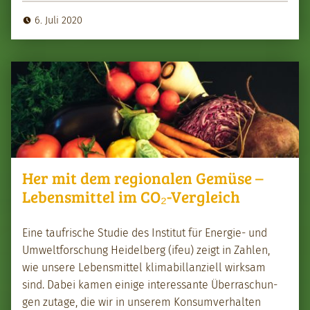
6. Juli 2020
Her mit dem regionalen Gemüse –
Lebensmittel im CO₂-Vergleich
Eine taufrische Studie des Insti­tut für Energie- und
Umwelt­forschung Hei­del­berg (ifeu) zeigt in Zahlen,
wie unsere Lebens­mit­tel klima­bil­lanziell wirk­sam
sind. Dabei kamen einige inter­es­sante Über­raschun­
gen zutage, die wir in unserem Kon­sumver­hal­ten