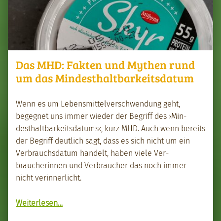
Das MHD: Fakten und Mythen rund
um das Mindesthaltbarkeitsdatum
Wenn es um Lebens­mit­telver­schwen­dung geht,
begeg­net uns immer wieder der Begriff des ›Min­
desthalt­barkeits­da­tums‹, kurz MHD. Auch wenn bere­its
der Begriff deut­lich sagt, dass es sich nicht um ein
Ver­brauchs­da­tum han­delt, haben viele Ver­
braucherin­nen und Ver­brauch­er das noch immer
nicht verin­ner­licht.
Weit­er­lesen
“Das MHD: Fak­ten und Mythen rund um das Min­desthalt­barkeits­da­tum”
…