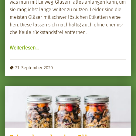
was man mit Ein­weg-Gläsern alles anfan­gen kann, um
sie möglichst lange weit­er zu nutzen. Lei­der sind die
meis­ten Gläs­er mit schw­er lös­lichen Etiket­ten verse­
hen. Diese lassen sich nach­haltig auch ohne chemis­
che Keule rück­stands­frei ent­fer­nen.
“Etiket­ten scho­nend ablösen”
Weit­er­lesen
…
21. September 2020