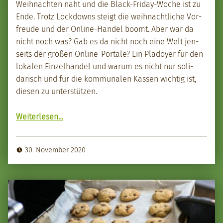
Wei­h­nacht­en naht und die Black-Fri­day-Woche ist zu
Ende. Trotz Lock­downs steigt die wei­h­nachtliche Vor­
freude und der Online-Han­del boomt. Aber war da
nicht noch was? Gab es da nicht noch eine Welt jen­
seits der großen Online-Por­tale? Ein Plä­doy­er für den
lokalen Einzel­han­del und warum es nicht nur sol­i­
darisch und für die kom­mu­nalen Kassen wichtig ist,
diesen zu unter­stützen.
“Kauft beim lokalen Han­del!”
Weit­er­lesen
…
30. November 2020