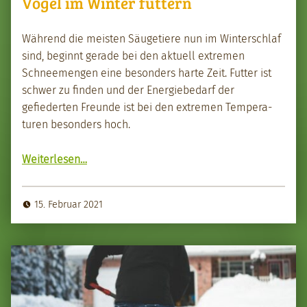
Vögel im Winter füttern
Während die meis­ten Säugetiere nun im Win­ter­schlaf
sind, begin­nt ger­ade bei den aktuell extremen
Schneemen­gen eine beson­ders harte Zeit. Fut­ter ist
schw­er zu find­en und der Energiebe­darf der
gefiederten Fre­unde ist bei den extremen Tem­per­a­
turen beson­ders hoch.
“Vögel im Win­ter füt­tern”
Weit­er­lesen
…
15. Februar 2021