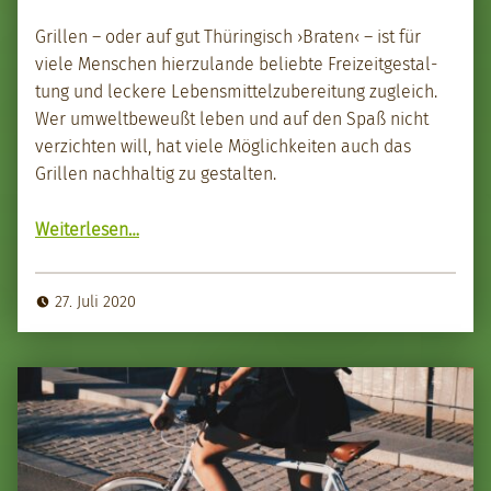
Grillen – oder auf gut Thüringisch ›Brat­en‹ – ist für
viele Men­schen hierzu­lande beliebte Freizeit­gestal­
tung und leckere Lebens­mit­telzu­bere­itung zugle­ich.
Wer umwelt­be­weußt leben und auf den Spaß nicht
verzicht­en will, hat viele Möglichkeit­en auch das
Grillen nach­haltig zu gestal­ten.
“Nach­haltiges Grill­ma­te­r­i­al”
Weit­er­lesen
…
27. Juli 2020