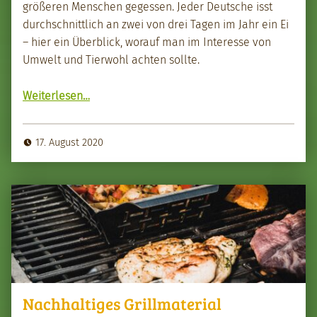
größeren Men­schen gegessen. Jed­er Deutsche isst
durch­schnit­tlich an zwei von drei Tagen im Jahr ein Ei
– hier ein Überblick, worauf man im Inter­esse von
Umwelt und Tier­wohl acht­en sollte.
“Augen auf beim Eierkauf”
Weit­er­lesen
…
17. August 2020
Nachhaltiges Grillmaterial