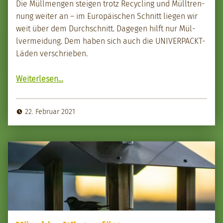
Die Müll­men­gen steigen trotz Recy­cling und Müll­tren­
nung weit­er an – im Europäis­chen Schnitt liegen wir
weit über dem Durch­schnitt. Dage­gen hil­ft nur Mül­
lver­mei­dung. Dem haben sich auch die UNI­VER­PACKT-
Läden ver­schrieben.
“Mül­lver­mei­dung durch unver­pack­tes Einkaufen”
Weit­er­lesen
…
22. Februar 2021