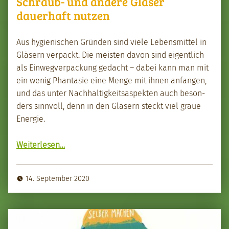
Schraub- und andere Gläser
dauerhaft nutzen
Aus hygien­is­chen Grün­den sind viele Lebens­mit­tel in
Gläsern ver­packt. Die meis­ten davon sind eigentlich
als Ein­wegver­pack­ung gedacht – dabei kann man mit
ein wenig Phan­tasie eine Menge mit ihnen anfan­gen,
und das unter Nach­haltigkeit­saspek­ten auch beson­
ders sin­nvoll, denn in den Gläsern steckt viel graue
Energie.
“Schraub- und andere Gläs­er dauer­haft nutzen”
Weit­er­lesen
…
14. September 2020