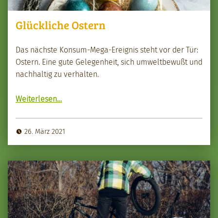
Glückliche Ostern
Das näch­ste Kon­sum-Mega-Ereig­nis ste­ht vor der Tür:
Ostern. Eine gute Gele­gen­heit, sich umwelt­be­wußt und
nach­haltig zu ver­hal­ten.
“Glück­liche Ostern”
Weit­er­lesen
…
26. März 2021