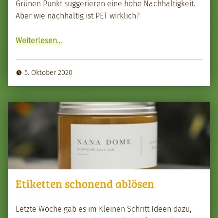
Grü­nen Punkt sug­gerieren eine hohe Nach­haltigkeit.
Aber wie nach­haltig ist PET wirk­lich?
“Alles okay mit PET?”
Weit­er­lesen
…
5. Oktober 2020
Etiketten schonend ablösen
Let­zte Woche gab es im Kleinen Schritt Ideen dazu,