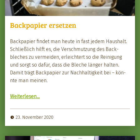
Backpapier ersetzen
Back­pa­pi­er find­et man heute in fast jedem Haushalt.
Schließlich hil­ft es, die Ver­schmutzung des Back­
blech­es zu ver­mei­den, erle­ichtert so die Reini­gung
und sorgt so dafür, dass die Bleche länger hal­ten.
Damit trägt Back­pa­pi­er zur Nach­haltigkeit bei – kön­
nte man meinen.
“Back­pa­pi­er erset­zen”
Weit­er­lesen
…
23. November 2020