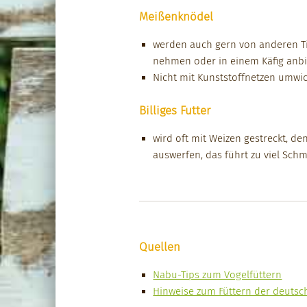
Meißenknödel
wer­den auch gern von anderen Ti
nehmen oder in einem Käfig anbi
Nicht mit Kun­st­stoffnet­zen umwi
Billiges Futter
wird oft mit Weizen gestreckt, d
auswer­fen, das führt zu viel Schm
Quellen
Nabu-Tips zum Vogelfüt­tern
Hin­weise zum Füt­tern der deutsch