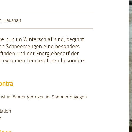
n
,
Haushalt
 nun im Win­ter­schlaf sind, begin­nt
men Schneemen­gen eine beson­ders
zu find­en und der Energiebe­darf der
n extremen Tem­per­a­turen beson­ders
ontra
ng ist im Win­ter geringer, im Som­mer dage­gen
a­tion
n