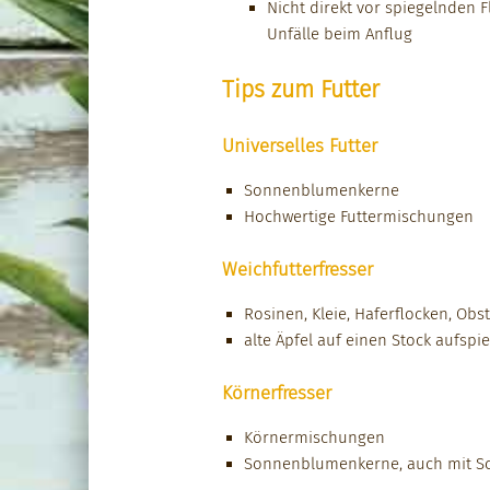
Nicht direkt vor spiegel­nden F
Unfälle beim Anflug
Tips zum Futter
Universelles Futter
Son­nen­blu­menkerne
Hochw­er­tige Fut­ter­mis­chun­gen
Weichfutterfresser
Rosi­nen, Kleie, Hafer­flock­en, Obs
alte Äpfel auf einen Stock auf­sp
Körnerfresser
Körn­er­mis­chun­gen
Son­nen­blu­menkerne, auch mit S