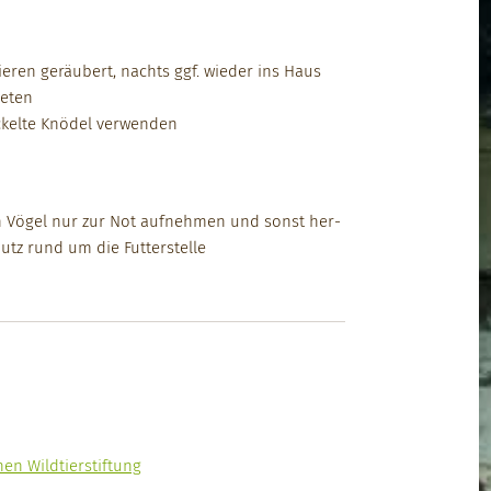
eren geräu­bert, nachts ggf. wieder ins Haus
­eten
ck­elte Knödel ver­wen­den
en Vögel nur zur Not aufnehmen und son­st her­
utz rund um die Fut­ter­stelle
en Wildtier­s­tiftung