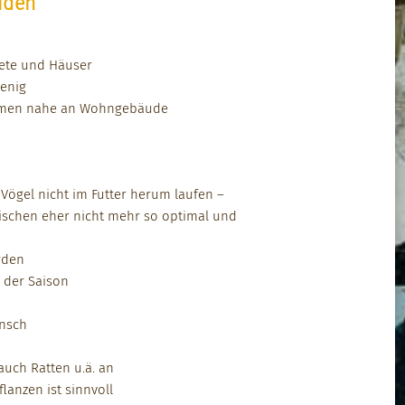
eiden
ete und Häuser
wenig
­men nahe an Wohnge­bäude
ie Vögel nicht im Fut­ter herum laufen –
zwis­chen eher nicht mehr so opti­mal und
r­den
 der Sai­son
n­sch
auch Rat­ten u.ä. an
anzen ist sin­nvoll