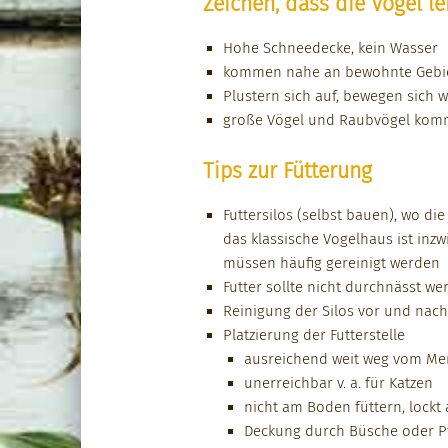
Zeichen, dass die Vögel l
Hohe Schneedecke, kein Wass­er
kom­men nahe an bewohnte Gebi­
Plus­tern sich auf, bewe­gen sich 
große Vögel und Raub­vögel kom
Tips zur Fütterung
Fut­ter­si­los (selb­st bauen), wo d
das klas­sis­che Vogel­haus ist in
müssen häu­fig gere­inigt wer­den
Fut­ter sollte nicht durch­nässt we
Reini­gung der Silos vor und nach
Platzierung der Fut­ter­stelle
aus­re­ichend weit weg vom Me
unerr­e­ich­bar v. a. für Katzen
nicht am Boden füt­tern, lockt 
Deck­ung durch Büsche oder Pfl