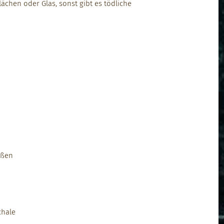
lächen oder Glas, son­st gibt es tödliche
t
ießen
chale