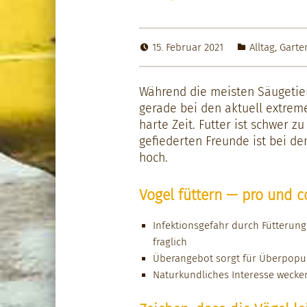
15. Februar 2021
Alltag
,
Garte
Während die meis­ten Säugetiere
ger­ade bei den aktuell extre
harte Zeit. Fut­ter ist schw­er 
gefiederten Fre­unde ist bei de
hoch.
Vogel füttern — pro und c
Infek­tion­s­ge­fahr durch Füt­teru
fraglich
Überange­bot sorgt für Über­pop­u­l
Naturkundlich­es Inter­esse weck­e