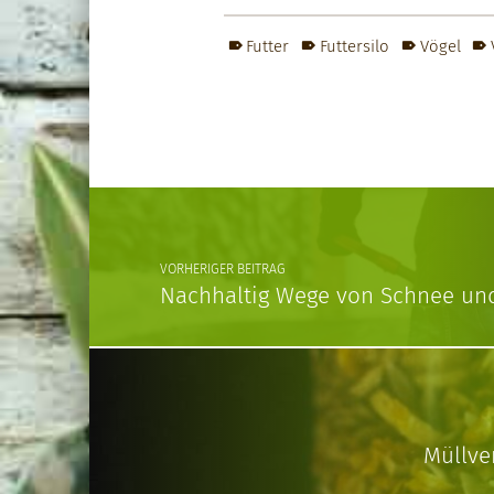
Futter
Futtersilo
Vögel
Skip back to main navigation
Post navigation
VORHERIGER BEITRAG
Nachhaltig Wege von Schnee und
Müllve