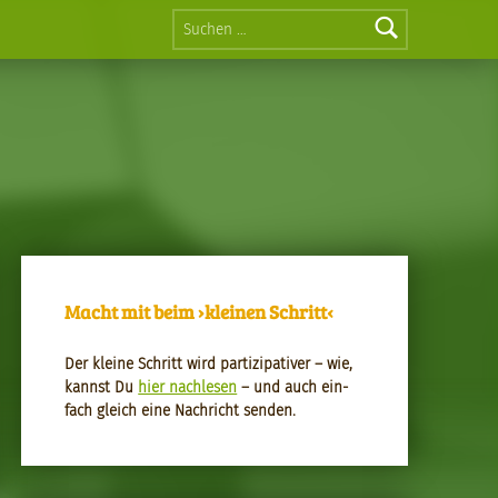
Suchen nach:
Macht mit beim ›kleinen Schritt‹
Der kleine Schritt wird par­tizipa­tiv­er – wie,
kannst Du
hier nach­le­sen
– und auch ein­
fach gle­ich eine Nachricht senden.