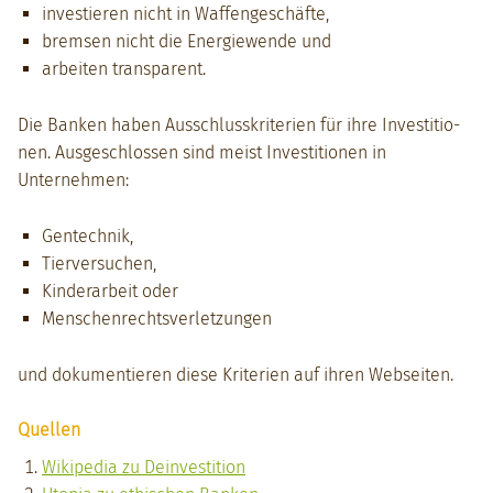
investieren nicht in Waf­fengeschäfte,
brem­sen nicht die Energiewende und
arbeit­en trans­par­ent.
Die Banken haben Auss­chlusskri­te­rien für ihre Investi­tio­
nen. Aus­geschlossen sind meist Investi­tio­nen in
Unternehmen:
Gen­tech­nik,
Tierver­suchen,
Kinder­ar­beit oder
Men­schen­rechtsver­let­zun­gen
und doku­men­tieren diese Kri­te­rien auf ihren Web­seit­en.
Quellen
Wikipedia zu Dein­vesti­tion