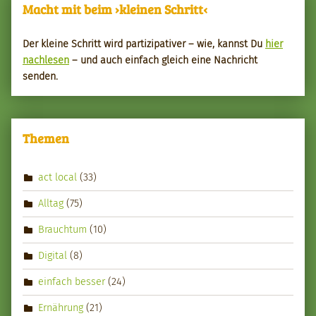
Macht mit beim ›kleinen Schritt‹
Der kleine Schritt wird par­tizipa­tiv­er – wie, kannst Du
hier
nach­le­sen
– und auch ein­fach gle­ich eine Nachricht
senden.
Themen
act local
(33)
Alltag
(75)
Brauchtum
(10)
Digital
(8)
einfach besser
(24)
Ernährung
(21)