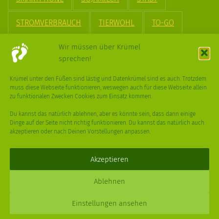
STROMVERBRAUCH
TIERWOHL
TO-GO
TREND
UPCYCLING
VEGAN
VERPACKUNG
Wir müssen über Krümel
sprechen!
VÖGEL
WASSER
WEGE
WEIHNACHT
Krümel unter den Füßen sind lästig und Datenkrümel sind es auch. Trotzdem
muss diese Webseite funktionieren, weswegen auch für diese Webseite allein
WEIHNACHTSBAUM
WINTER
zu funktionalen Zwecken Cookies zum Einsatz kommen.
Du kannst das natürlich ablehnen, aber es könnte sein, dass dann einige
Dinge auf der Seite nicht richtig funktionieren. Du kannst das natürlich auch
akzeptieren oder nach Deinen Vorstellungen anpassen.
Deine
Fragen
,
Ideen
und Dein
Feedback
sind immer gerne
willkommen –
trage gerne zum kleinen Schritt bei
.
Akzeptieren
Daniel Schmidt © 2026 |
Impressum
·
Datenschutz
| Webdesign:
Ablehnen
XPDT : Marken & Kommunikation
Einstellungen ansehen