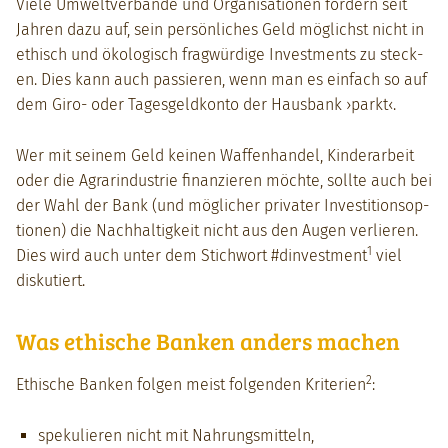
Viele Umweltver­bände und Organ­i­sa­tio­nen fordern seit
Jahren dazu auf, sein per­sön­lich­es Geld möglichst nicht in
ethisch und ökol­o­gisch frag­würdi­ge Invest­ments zu steck­
en. Dies kann auch passieren, wenn man es ein­fach so auf
dem Giro- oder Tages­geld­kon­to der Haus­bank ›parkt‹.
Wer mit seinem Geld keinen Waf­fen­han­del, Kinder­ar­beit
oder die Agrarindus­trie finanzieren möchte, sollte auch bei
der Wahl der Bank (und möglich­er pri­vater Investi­tion­sop­
tio­nen) die Nach­haltigkeit nicht aus den Augen ver­lieren.
1
Dies wird auch unter dem Stich­wort #din­vest­ment
viel
disku­tiert.
Was ethische Banken anders machen
2
Ethis­che Banken fol­gen meist fol­gen­den Kri­te­rien
:
spekulieren nicht mit Nahrungsmit­teln,