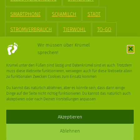
SMARTPHONE
SOJAMILCH
STADT
STROMVERBRAUCH
TIERWOHL
TO-GO
TREND
UPCYCLING
VEGAN
VERPACKUNG
Wir müssen über Krümel
sprechen!
VÖGEL
WASSER
WEGE
WEIHNACHT
Krümel unter den Füßen sind lästig und Datenkrümel sind es auch. Trotzdem
muss diese Webseite funktionieren, weswegen auch für diese Webseite allein
WEIHNACHTSBAUM
WINTER
zu funktionalen Zwecken Cookies zum Einsatz kommen.
Du kannst das natürlich ablehnen, aber es könnte sein, dass dann einige
Dinge auf der Seite nicht richtig funktionieren. Du kannst das natürlich auch
akzeptieren oder nach Deinen Vorstellungen anpassen.
Deine
Fragen
,
Ideen
und Dein
Feedback
sind immer gerne
willkommen –
trage gerne zum kleinen Schritt bei
.
Akzeptieren
Daniel Schmidt © 2026 |
Impressum
·
Datenschutz
| Webdesign:
Ablehnen
XPDT : Marken & Kommunikation