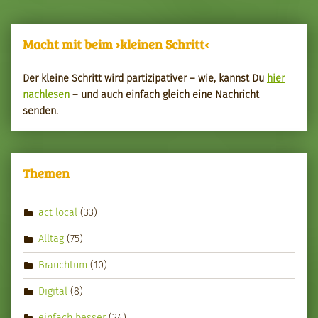
Macht mit beim ›kleinen Schritt‹
Der kleine Schritt wird par­tizipa­tiv­er – wie, kannst Du
hier
nach­le­sen
– und auch ein­fach gle­ich eine Nachricht
senden.
Themen
act local
(33)
Alltag
(75)
Brauchtum
(10)
Digital
(8)
einfach besser
(24)