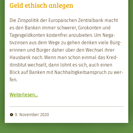
Geld ethisch anlegen
Die Zin­spoli­tik der Europäis­chen Zen­tral­bank macht
es den Banken immer schw­er­er, Girokon­ten und
Tages­geld­kon­ten kosten­frei anzu­bi­eten. Um Neg­a­
tivzin­sen aus dem Wege zu gehen denken viele Bürg­
erin­nen und Bürg­er daher über den Wech­sel ihrer
Haus­bank nach. Wenn man schon ein­mal das Kred­
itin­sti­tut wech­selt, dann lohnt es sich, auch einen
Blick auf Banken mit Nach­haltigkeit­sanspruch zu wer­
fen.
“Geld ethisch anle­gen”
Weit­er­lesen
…
9. November 2020