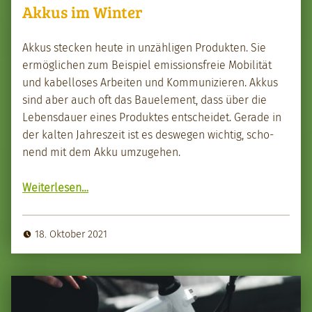
Akkus im Winter
Akkus steck­en heute in unzäh­li­gen Pro­duk­ten. Sie
ermöglichen zum Beispiel emis­sions­freie Mobil­ität
und kabel­los­es Arbeit­en und Kom­mu­nizieren. Akkus
sind aber auch oft das Bauele­ment, dass über die
Lebens­dauer eines Pro­duk­tes entschei­det. Ger­ade in
der kalten Jahreszeit ist es deswe­gen wichtig, scho­
nend mit dem Akku umzuge­hen.
“Akkus im Win­ter”
Weit­er­lesen
…
18. Oktober 2021