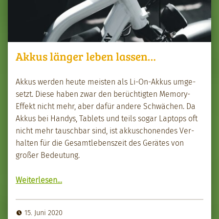
Akkus länger leben lassen…
Akkus wer­den heute meis­ten als Li-On-Akkus umge­
set­zt. Diese haben zwar den berüchtigten Mem­o­ry-
Effekt nicht mehr, aber dafür andere Schwächen. Da
Akkus bei Handys, Tablets und teils sog­ar Lap­tops oft
nicht mehr tauschbar sind, ist akkuscho­nen­des Ver­
hal­ten für die Gesamtleben­szeit des Gerätes von
großer Bedeu­tung.
“Akkus länger leben lassen…”
Weit­er­lesen
…
15. Juni 2020