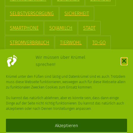
SELBSTVERSORGUNG
SICHERHEIT
SMARTPHONE
SOJAMILCH
STADT
STROMVERBRAUCH
TIERWOHL
TO-GO
TREND
UPCYCLING
VEGAN
VERPACKUNG
Wir müssen über Krümel
sprechen!
VÖGEL
WASSER
WEGE
WEIHNACHT
Krümel unter den Füßen sind lästig und Datenkrümel sind es auch. Trotzdem
muss diese Webseite funktionieren, weswegen auch für diese Webseite allein
WEIHNACHTSBAUM
WINTER
zu funktionalen Zwecken Cookies zum Einsatz kommen.
Du kannst das natürlich ablehnen, aber es könnte sein, dass dann einige
Dinge auf der Seite nicht richtig funktionieren. Du kannst das natürlich auch
akzeptieren oder nach Deinen Vorstellungen anpassen.
Deine
Fragen
,
Ideen
und Dein
Feedback
sind immer gerne
willkommen –
trage gerne zum kleinen Schritt bei
.
Akzeptieren