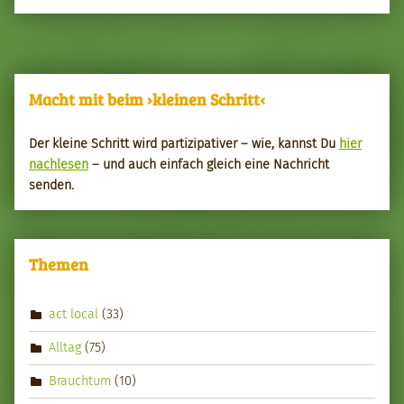
Macht mit beim ›kleinen Schritt‹
Der kleine Schritt wird par­tizipa­tiv­er – wie, kannst Du
hier
nach­le­sen
– und auch ein­fach gle­ich eine Nachricht
senden.
Themen
act local
(33)
Alltag
(75)
Brauchtum
(10)