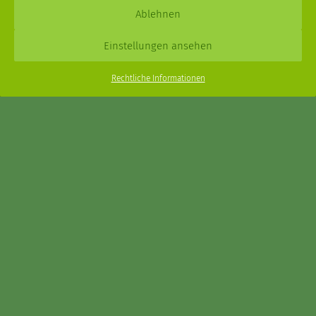
Daniel Schmidt © 2026 |
Impressum
·
Datenschutz
| Webdesign:
Ablehnen
XPDT : Marken & Kommunikation
Einstellungen ansehen
Menu
Rechtliche Informationen