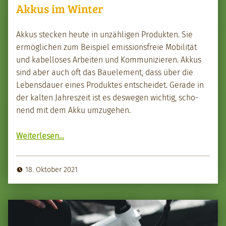
Akkus im Winter
Akkus steck­en heute in unzäh­li­gen Pro­duk­ten. Sie
ermöglichen zum Beispiel emis­sions­freie Mobil­ität
und kabel­los­es Arbeit­en und Kom­mu­nizieren. Akkus
sind aber auch oft das Bauele­ment, dass über die
Lebens­dauer eines Pro­duk­tes entschei­det. Ger­ade in
der kalten Jahreszeit ist es deswe­gen wichtig, scho­
nend mit dem Akku umzuge­hen.
“Akkus im Win­ter”
Weit­er­lesen
…
18. Oktober 2021