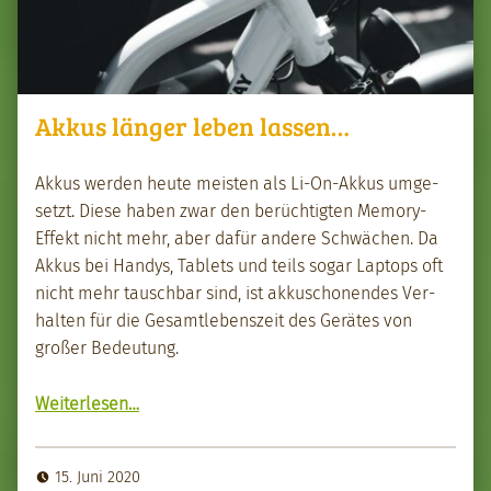
Akkus länger leben lassen…
Akkus wer­den heute meis­ten als Li-On-Akkus umge­
set­zt. Diese haben zwar den berüchtigten Mem­o­ry-
Effekt nicht mehr, aber dafür andere Schwächen. Da
Akkus bei Handys, Tablets und teils sog­ar Lap­tops oft
nicht mehr tauschbar sind, ist akkuscho­nen­des Ver­
hal­ten für die Gesamtleben­szeit des Gerätes von
großer Bedeu­tung.
“Akkus länger leben lassen…”
Weit­er­lesen
…
15. Juni 2020