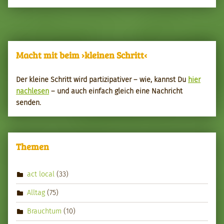
Macht mit beim ›kleinen Schritt‹
Der kleine Schritt wird par­tizipa­tiv­er – wie, kannst Du
hier
nach­le­sen
– und auch ein­fach gle­ich eine Nachricht
senden.
Themen
act local
(33)
Alltag
(75)
Brauchtum
(10)