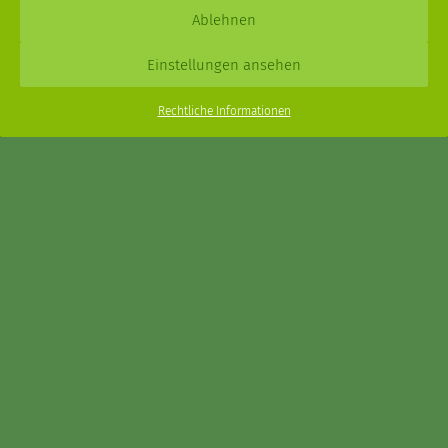
Daniel Schmidt © 2026 |
Impressum
·
Datenschutz
| Webdesign:
Ablehnen
XPDT : Marken & Kommunikation
Einstellungen ansehen
Menu
Rechtliche Informationen