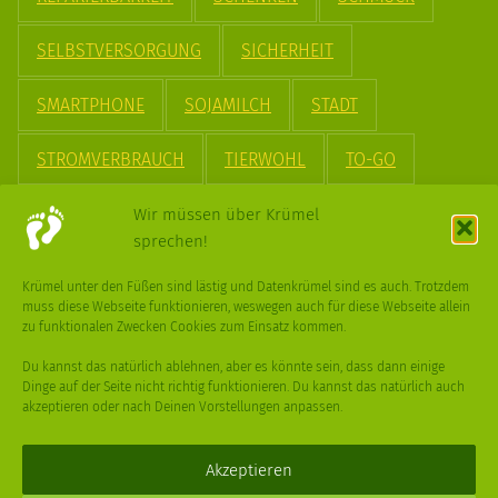
SELBSTVERSORGUNG
SICHERHEIT
SMARTPHONE
SOJAMILCH
STADT
STROMVERBRAUCH
TIERWOHL
TO-GO
TREND
UPCYCLING
VEGAN
VERPACKUNG
Wir müssen über Krümel
sprechen!
VÖGEL
WASSER
WEGE
WEIHNACHT
Krümel unter den Füßen sind lästig und Datenkrümel sind es auch. Trotzdem
muss diese Webseite funktionieren, weswegen auch für diese Webseite allein
WEIHNACHTSBAUM
WINTER
zu funktionalen Zwecken Cookies zum Einsatz kommen.
Du kannst das natürlich ablehnen, aber es könnte sein, dass dann einige
Dinge auf der Seite nicht richtig funktionieren. Du kannst das natürlich auch
akzeptieren oder nach Deinen Vorstellungen anpassen.
Deine
Fragen
,
Ideen
und Dein
Feedback
sind immer gerne
willkommen –
trage gerne zum kleinen Schritt bei
.
Akzeptieren