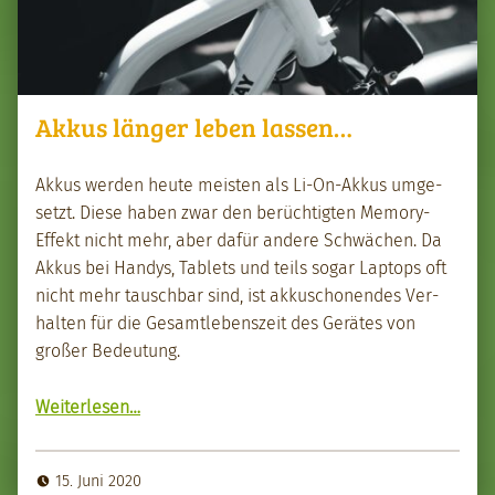
Akkus länger leben lassen…
Akkus wer­den heute meis­ten als Li-On-Akkus umge­
set­zt. Diese haben zwar den berüchtigten Mem­o­ry-
Effekt nicht mehr, aber dafür andere Schwächen. Da
Akkus bei Handys, Tablets und teils sog­ar Lap­tops oft
nicht mehr tauschbar sind, ist akkuscho­nen­des Ver­
hal­ten für die Gesamtleben­szeit des Gerätes von
großer Bedeu­tung.
“Akkus länger leben lassen…”
Weit­er­lesen
…
15. Juni 2020