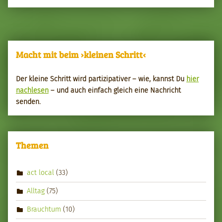
Macht mit beim ›kleinen Schritt‹
Der kleine Schritt wird par­tizipa­tiv­er – wie, kannst Du
hier
nach­le­sen
– und auch ein­fach gle­ich eine Nachricht
senden.
Themen
act local
(33)
Alltag
(75)
Brauchtum
(10)