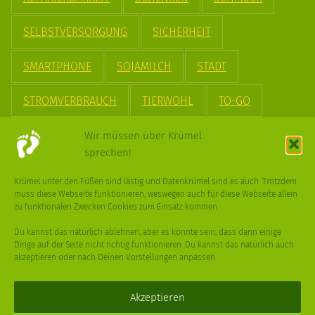
SELBSTVERSORGUNG
SICHERHEIT
SMARTPHONE
SOJAMILCH
STADT
STROMVERBRAUCH
TIERWOHL
TO-GO
TREND
UPCYCLING
VEGAN
VERPACKUNG
Wir müssen über Krümel
sprechen!
VÖGEL
WASSER
WEGE
WEIHNACHT
Krümel unter den Füßen sind lästig und Datenkrümel sind es auch. Trotzdem
muss diese Webseite funktionieren, weswegen auch für diese Webseite allein
WEIHNACHTSBAUM
WINTER
zu funktionalen Zwecken Cookies zum Einsatz kommen.
Du kannst das natürlich ablehnen, aber es könnte sein, dass dann einige
Dinge auf der Seite nicht richtig funktionieren. Du kannst das natürlich auch
akzeptieren oder nach Deinen Vorstellungen anpassen.
Deine
Fragen
,
Ideen
und Dein
Feedback
sind immer gerne
willkommen –
trage gerne zum kleinen Schritt bei
.
Akzeptieren