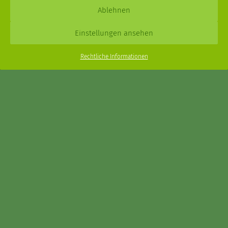
Daniel Schmidt © 2026 |
Impressum
·
Datenschutz
| Webdesign:
Ablehnen
XPDT : Marken & Kommunikation
Einstellungen ansehen
Menu
Rechtliche Informationen