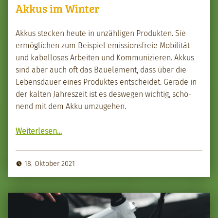
Akkus im Winter
Akkus steck­en heute in unzäh­li­gen Pro­duk­ten. Sie
ermöglichen zum Beispiel emis­sions­freie Mobil­ität
und kabel­los­es Arbeit­en und Kom­mu­nizieren. Akkus
sind aber auch oft das Bauele­ment, dass über die
Lebens­dauer eines Pro­duk­tes entschei­det. Ger­ade in
der kalten Jahreszeit ist es deswe­gen wichtig, scho­
nend mit dem Akku umzuge­hen.
“Akkus im Win­ter”
Weit­er­lesen
…
18. Oktober 2021