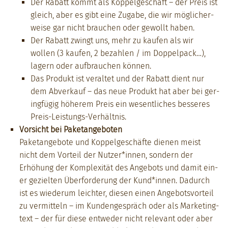
Der Rabatt kommt als Kop­pelgeschäft – der Preis ist
gle­ich, aber es gibt eine Zugabe, die wir möglicher­
weise gar nicht brauchen oder gewollt haben.
Der Rabatt zwingt uns, mehr zu kaufen als wir
wollen (3 kaufen, 2 bezahlen / im Dop­pel­pack…),
lagern oder auf­brauchen kön­nen.
Das Pro­dukt ist ver­al­tet und der Rabatt dient nur
dem Abverkauf – das neue Pro­dukt hat aber bei ger­
ingfügig höherem Preis ein wesentlich­es besseres
Preis-Leis­tungs-Ver­hält­nis.
Vor­sicht bei Pake­tange­boten
Pake­tange­bote und Kop­pelgeschäfte dienen meist
nicht dem Vorteil der Nutzer*innen, son­dern der
Erhöhung der Kom­plex­ität des Ange­bots und damit ein­
er geziel­ten Über­forderung der Kund*innen. Dadurch
ist es wiederum leichter, diesen einen Ange­botsvorteil
zu ver­mit­teln – im Kun­denge­spräch oder als Mar­ket­ing­
text – der für diese entwed­er nicht rel­e­vant oder aber