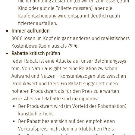
nicht nachteilig aus­fall­en (da wir eh zum Essen, zum
Kind oder auf die Toi­lette mussten), aber die
Kaufentschei­dung wird entspan­nt deut­lich qual­i­
fiziert­er aus­fall­en.
Immer aufrun­den
800€ lösen im Kopf ein ganz anderes und real­is­tis­ch­ers
Kosten­be­wußt­sein aus als 799€.
Rabat­te kri­tisch prüfen
Jed­er Rabatt ist eine Attacke auf unser Beloh­nungssys­
tem. Von Natur aus gibt es eine Rela­tion zwis­chen
Aufwand und Nutzen – kon­sum­be­zo­gen also zwis­chen
Pro­duk­twert und Preis. Ein Rabatt sug­geriert einen
höheren Pro­duk­twert als für den Preis zu erwarten
wäre. Aber viel Rabat­te sind manip­u­la­tiv:
Der Pro­duk­twert wird (im Vor­feld der Rabat­tak­tion)
kün­stlich erhöht.
Der Rabatt bezieht sich auf den emp­fohle­nen
Verkauf­spreis, nicht den mark­tüblichen Preis.