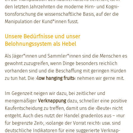
den let­zten Jahrzehn­ten die mod­erne Hirn- und Kog­ni­
tions­forschung die wis­senschaftliche Basis, auf der die
Manip­u­la­tion der Kund*innen fusst.
Unsere Bedürfnisse und unser
Belohnungssystem als Hebel
Als Jäger*innen und Sammler*innen sind die Men­schen es
gewohnt zuzu­greifen, wenn Dinge beson­ders reich­lich
vorhan­den sind und die Beschaf­fung mit gerin­gen Hür­den
zu tun hat. Die ›
low hang­ing fruits
‹ nehmen wir gerne mit.
Im Gegen­zeit neigen wir dazu, bei zeitlich­er und
mengemäßiger
Verk­nap­pung
dazu, schneller eine pos­i­tive
Kaufentschei­dung zu tre­f­fen, damit uns die ›Beute‹ nicht
ent­ge­ht. Auch dies nutzt der Han­del gnaden­los aus – ›nur
für begren­zte Zeit‹, ›solange der Vor­rat reicht‹ usw. sind
deutschliche Indika­toren für eine sug­gerierte Verk­nap­