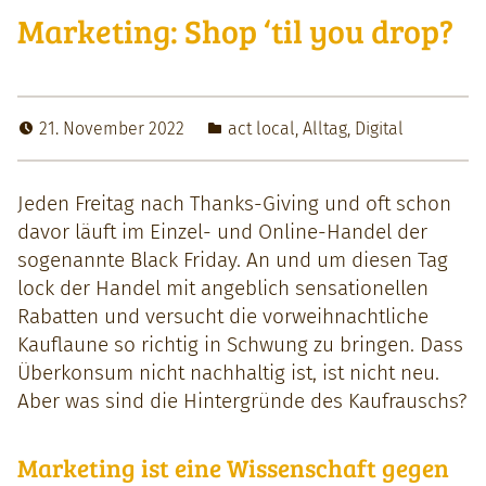
Marketing: Shop ‘til you drop?
21. November 2022
act local
,
Alltag
,
Digital
Jeden Fre­itag nach Thanks-Giv­ing und oft schon
davor läuft im Einzel- und Online-Han­del der
soge­nan­nte Black Fri­day. An und um diesen Tag
lock der Han­del mit ange­blich sen­sa­tionellen
Rabat­ten und ver­sucht die vor­wei­h­nachtliche
Kau­flaune so richtig in Schwung zu brin­gen. Dass
Überkon­sum nicht nach­haltig ist, ist nicht neu.
Aber was sind die Hin­ter­gründe des Kaufrauschs?
Marketing ist eine Wissenschaft gegen