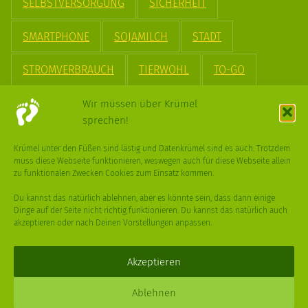
SELBSTVERSORGUNG
SICHERHEIT
SMARTPHONE
SOJAMILCH
STADT
STROMVERBRAUCH
TIERWOHL
TO-GO
TREND
UPCYCLING
VEGAN
VERPACKUNG
Wir müssen über Krümel
sprechen!
VÖGEL
WASSER
WEGE
WEIHNACHT
Krümel unter den Füßen sind lästig und Datenkrümel sind es auch. Trotzdem
muss diese Webseite funktionieren, weswegen auch für diese Webseite allein
WEIHNACHTSBAUM
WINTER
zu funktionalen Zwecken Cookies zum Einsatz kommen.
Du kannst das natürlich ablehnen, aber es könnte sein, dass dann einige
Dinge auf der Seite nicht richtig funktionieren. Du kannst das natürlich auch
akzeptieren oder nach Deinen Vorstellungen anpassen.
Deine
Fragen
,
Ideen
und Dein
Feedback
sind immer gerne
willkommen –
trage gerne zum kleinen Schritt bei
.
Akzeptieren
Daniel Schmidt © 2026 |
Impressum
·
Datenschutz
| Webdesign:
Ablehnen
XPDT : Marken & Kommunikation