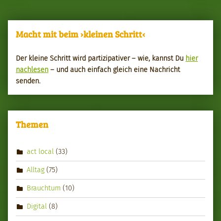
Macht mit beim ›kleinen Schritt‹
Der kleine Schritt wird par­tizipa­tiv­er – wie, kannst Du
hier
nach­le­sen
– und auch ein­fach gle­ich eine Nachricht
senden.
Themen
act local
(33)
Alltag
(75)
Brauchtum
(10)
Digital
(8)