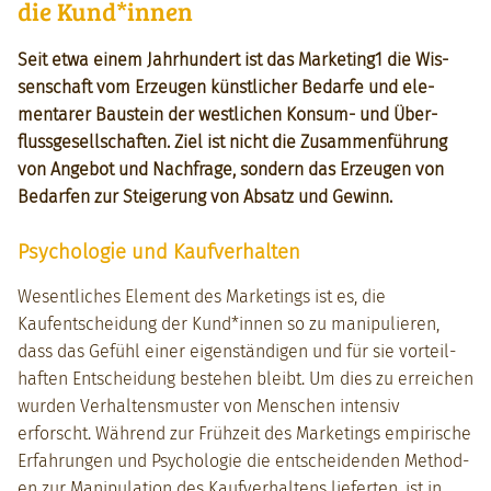
die Kund*innen
Seit etwa einem Jahrhun­dert ist das Marketing1 die Wis­
senschaft vom Erzeu­gen kün­stlich­er Bedarfe und ele­
mentar­er Baustein der west­lichen Kon­sum- und Über­
flussge­sellschaften. Ziel ist nicht die Zusam­men­führung
von Ange­bot und Nach­frage, son­dern das Erzeu­gen von
Bedar­fen zur Steigerung von Absatz und Gewinn.
Psychologie und Kaufverhalten
Wesentlich­es Ele­ment des Mar­ket­ings ist es, die
Kaufentschei­dung der Kund*innen so zu manip­ulieren,
dass das Gefühl ein­er eigen­ständi­gen und für sie vorteil­
haften Entschei­dung beste­hen bleibt. Um dies zu erre­ichen
wur­den Ver­hal­tens­muster von Men­schen inten­siv
erforscht. Während zur Frühzeit des Mar­ket­ings empirische
Erfahrun­gen und Psy­cholo­gie die entschei­den­den Meth­o­d­
en zur Manip­u­la­tion des Kaufver­hal­tens liefer­ten, ist in