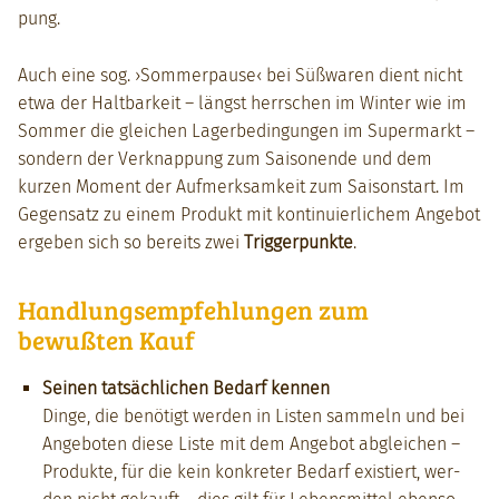
pung.
Auch eine sog. ›Som­mer­pause‹ bei Süßwaren dient nicht
etwa der Halt­barkeit – längst herrschen im Win­ter wie im
Som­mer die gle­ichen Lagerbe­din­gun­gen im Super­markt –
son­dern der Verk­nap­pung zum Saiso­nende und dem
kurzen Moment der Aufmerk­samkeit zum Saison­start. Im
Gegen­satz zu einem Pro­dukt mit kon­tinuier­lichem Ange­bot
ergeben sich so bere­its zwei
Trig­ger­punk­te
.
Handlungsempfehlungen zum
bewußten Kauf
Seinen tat­säch­lichen Bedarf ken­nen
Dinge, die benötigt wer­den in Lis­ten sam­meln und bei
Ange­boten diese Liste mit dem Ange­bot abgle­ichen –
Pro­duk­te, für die kein konkreter Bedarf existiert, wer­