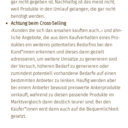
gar nicht gegeben ist. Nach­haltig ist das meist nicht,
weil Pro­duk­te in den Umlauf gelan­gen, die gar nicht
benötigt wer­den.
Achtung beim Cross-Sell­ing
›Kun­den die sich das ansa­hen kauften auch…‹ und ähn­
liche Ange­bote, die aus dem Kaufver­hal­ten eines Pro­
duk­tes ein weit­eres poten­tielles Bedürf­nis bei den
Kund*innen erken­nen und dieses dann gezielt
adressieren, um weit­ere Umsätze zu gener­ieren sind
der Ver­such, höheren Bedarf zu gener­ieren oder
zumin­d­est poten­tiell vorhan­dene Bedarfe auf einen
bes­timmten Anbi­eter zu lenken. Häu­fig wer­den aber
bei einem Anbi­eter bewusst preiswerte Anker­pro­duk­te
verkauft, während zu diesen passende Pro­duk­te im
Mark­tver­gle­ich dann deut­lich teur­er sind. Bei den
Käufer*innen wird dann auch auf die Bequem­lichkeit
geset­zt.