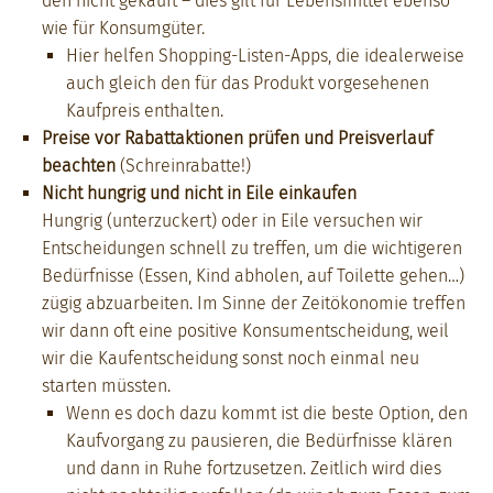
den nicht gekauft – dies gilt für Lebens­mit­tel eben­so
wie für Kon­sumgüter.
Hier helfen Shop­ping-Lis­ten-Apps, die ide­al­er­weise
auch gle­ich den für das Pro­dukt vorge­se­henen
Kauf­preis enthal­ten.
Preise vor Rabat­tak­tio­nen prüfen und Preisver­lauf
beacht­en
(Schreinra­bat­te!)
Nicht hun­grig und nicht in Eile einkaufen
Hun­grig (unterzuck­ert) oder in Eile ver­suchen wir
Entschei­dun­gen schnell zu tre­f­fen, um die wichtigeren
Bedürfnisse (Essen, Kind abholen, auf Toi­lette gehen…)
zügig abzuar­beit­en. Im Sinne der Zeitökonomie tre­f­fen
wir dann oft eine pos­i­tive Kon­sumentschei­dung, weil
wir die Kaufentschei­dung son­st noch ein­mal neu
starten müssten.
Wenn es doch dazu kommt ist die beste Option, den
Kaufvor­gang zu pausieren, die Bedürfnisse klären
und dann in Ruhe fortzuset­zen. Zeitlich wird dies