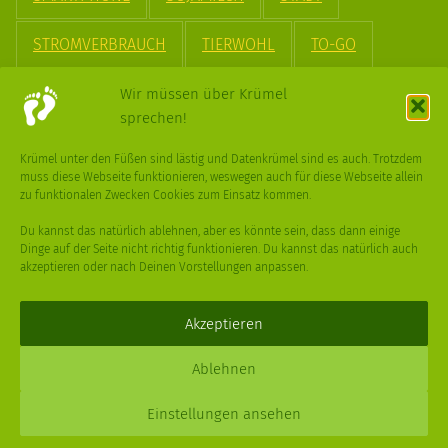
STROMVERBRAUCH
TIERWOHL
TO-GO
TREND
UPCYCLING
VEGAN
VERPACKUNG
Wir müssen über Krümel
sprechen!
VÖGEL
WASSER
WEGE
WEIHNACHT
Krümel unter den Füßen sind lästig und Datenkrümel sind es auch. Trotzdem
muss diese Webseite funktionieren, weswegen auch für diese Webseite allein
WEIHNACHTSBAUM
WINTER
zu funktionalen Zwecken Cookies zum Einsatz kommen.
Du kannst das natürlich ablehnen, aber es könnte sein, dass dann einige
Dinge auf der Seite nicht richtig funktionieren. Du kannst das natürlich auch
akzeptieren oder nach Deinen Vorstellungen anpassen.
Deine
Fragen
,
Ideen
und Dein
Feedback
sind immer gerne
willkommen –
trage gerne zum kleinen Schritt bei
.
Akzeptieren
Daniel Schmidt © 2026 |
Impressum
·
Datenschutz
| Webdesign:
Ablehnen
XPDT : Marken & Kommunikation
Einstellungen ansehen