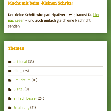
Macht mit beim ›kleinen Schritt‹
Der kleine Schritt wird par­tizipa­tiv­er – wie, kannst Du
hier
nach­le­sen
– und auch ein­fach gle­ich eine Nachricht
senden.
Themen
act local
(33)
Alltag
(75)
Brauchtum
(10)
Digital
(8)
einfach besser
(24)
Ernährung
(21)