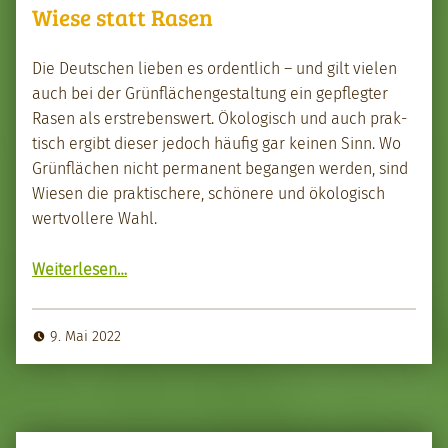
Wiese statt Rasen
Die Deutschen lieben es ordentlich – und gilt vie­len
auch bei der Grün­flächengestal­tung ein gepflegter
Rasen als erstrebenswert. Ökol­o­gisch und auch prak­
tisch ergibt dieser jedoch häu­fig gar keinen Sinn. Wo
Grün­flächen nicht per­ma­nent began­gen wer­den, sind
Wiesen die prak­tis­chere, schönere und ökol­o­gisch
wertvollere Wahl.
“Wiese statt Rasen”
Weit­er­lesen
…
9. Mai 2022