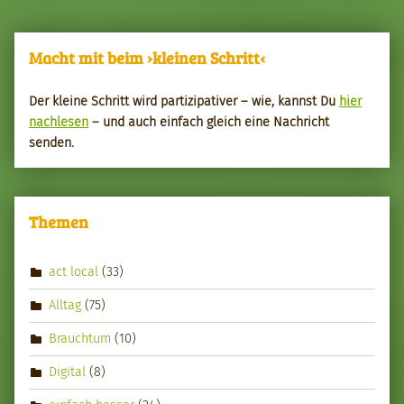
Macht mit beim ›kleinen Schritt‹
Der kleine Schritt wird par­tizipa­tiv­er – wie, kannst Du
hier
nach­le­sen
– und auch ein­fach gle­ich eine Nachricht
senden.
Themen
act local
(33)
Alltag
(75)
Brauchtum
(10)
Digital
(8)