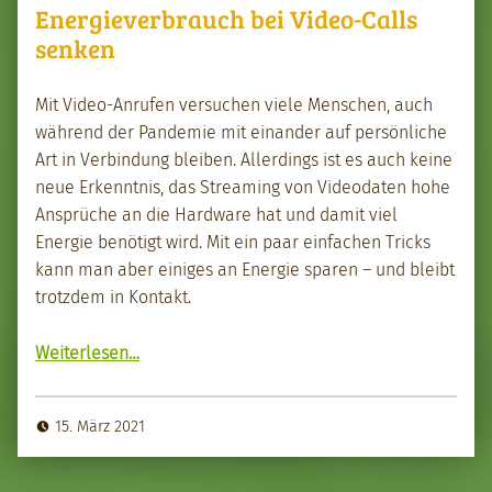
Energieverbrauch bei Video-Calls
senken
Mit Video-Anrufen ver­suchen viele Men­schen, auch
während der Pan­demie mit einan­der auf per­sön­liche
Art in Verbindung bleiben. Allerd­ings ist es auch keine
neue Erken­nt­nis, das Stream­ing von Video­dat­en hohe
Ansprüche an die Hard­ware hat und damit viel
Energie benötigt wird. Mit ein paar ein­fachen Tricks
kann man aber einiges an Energie sparen – und bleibt
trotz­dem in Kon­takt.
“Energie­ver­brauch bei Video-Calls senken”
Weit­er­lesen
…
15. März 2021