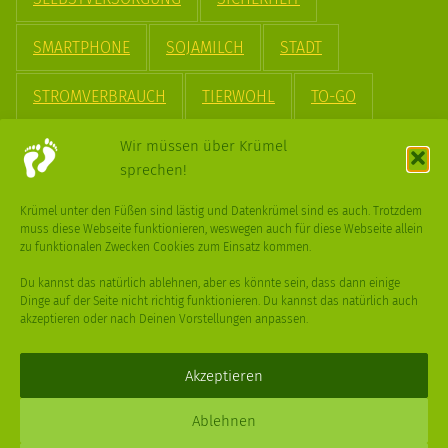
SMARTPHONE
SOJAMILCH
STADT
STROMVERBRAUCH
TIERWOHL
TO-GO
TREND
UPCYCLING
VEGAN
VERPACKUNG
Wir müssen über Krümel
sprechen!
VÖGEL
WASSER
WEGE
WEIHNACHT
Krümel unter den Füßen sind lästig und Datenkrümel sind es auch. Trotzdem
muss diese Webseite funktionieren, weswegen auch für diese Webseite allein
WEIHNACHTSBAUM
WINTER
zu funktionalen Zwecken Cookies zum Einsatz kommen.
Du kannst das natürlich ablehnen, aber es könnte sein, dass dann einige
Dinge auf der Seite nicht richtig funktionieren. Du kannst das natürlich auch
akzeptieren oder nach Deinen Vorstellungen anpassen.
Deine
Fragen
,
Ideen
und Dein
Feedback
sind immer gerne
willkommen –
trage gerne zum kleinen Schritt bei
.
Akzeptieren
Daniel Schmidt © 2026 |
Impressum
·
Datenschutz
| Webdesign:
Ablehnen
XPDT : Marken & Kommunikation