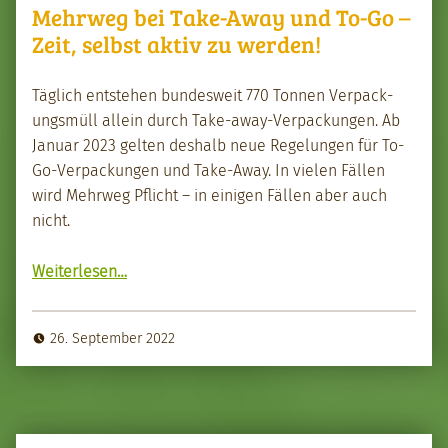
Mehrweg bei Take-Away und To-Go –
Zeit, selbst aktiv zu werden!
Täglich entste­hen bun­desweit 770 Ton­nen Ver­pack­
ungsmüll allein durch Take-away-Ver­pack­un­gen. Ab
Jan­u­ar 2023 gel­ten deshalb neue Regelun­gen für To-
Go-Ver­pack­un­gen und Take-Away. In vie­len Fällen
wird Mehrweg Pflicht – in eini­gen Fällen aber auch
nicht.
Weit­er­lesen
…
“Mehrweg bei Take-Away und To-Go – Zeit, selb­st aktiv zu wer­den!”
26. September 2022