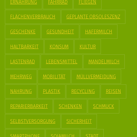
ERNÄHRUNG
FAHRRAD
FLIEGEN
FLÄCHENVERBRAUCH
GEPLANTE OBSOLESZENZ
GESCHENKE
GESUNDHEIT
HAFERMILCH
HALTBARKEIT
KONSUM
KULTUR
LASTENRAD
LEBENSMITTEL
MANDELMILCH
MEHRWEG
MOBILITÄT
MÜLLVERMEIDUNG
NAHRUNG
PLASTIK
RECYCLING
REISEN
REPARIERBARKEIT
SCHENKEN
SCHMUCK
SELBSTVERSORGUNG
SICHERHEIT
SMARTPHONE
SOJAMILCH
STADT