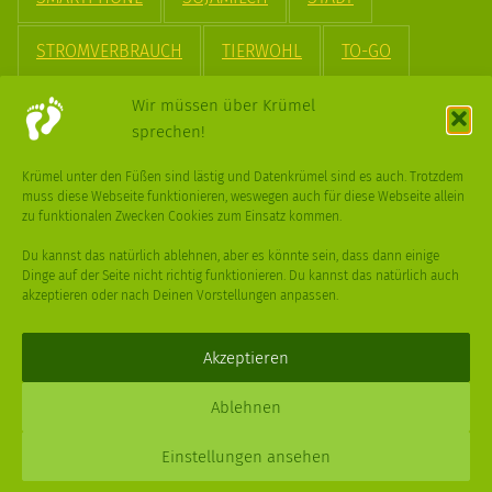
STROMVERBRAUCH
TIERWOHL
TO-GO
TREND
UPCYCLING
VEGAN
VERPACKUNG
Wir müssen über Krümel
sprechen!
VÖGEL
WASSER
WEGE
WEIHNACHT
Krümel unter den Füßen sind lästig und Datenkrümel sind es auch. Trotzdem
muss diese Webseite funktionieren, weswegen auch für diese Webseite allein
WEIHNACHTSBAUM
WINTER
zu funktionalen Zwecken Cookies zum Einsatz kommen.
Du kannst das natürlich ablehnen, aber es könnte sein, dass dann einige
Dinge auf der Seite nicht richtig funktionieren. Du kannst das natürlich auch
akzeptieren oder nach Deinen Vorstellungen anpassen.
Deine
Fragen
,
Ideen
und Dein
Feedback
sind immer gerne
willkommen –
trage gerne zum kleinen Schritt bei
.
Akzeptieren
Daniel Schmidt © 2026 |
Impressum
·
Datenschutz
| Webdesign:
Ablehnen
XPDT : Marken & Kommunikation
Einstellungen ansehen