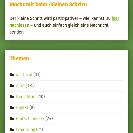
Macht mit beim ›kleinen Schritt‹
Der kleine Schritt wird par­tizipa­tiv­er – wie, kannst Du
hier
nach­le­sen
– und auch ein­fach gle­ich eine Nachricht
senden.
Themen
act local
(33)
Alltag
(75)
Brauchtum
(10)
Digital
(8)
einfach besser
(24)
Ernährung
(21)