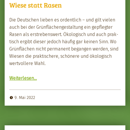
Wiese statt Rasen
Die Deutschen lieben es ordentlich – und gilt vie­len
auch bei der Grün­flächengestal­tung ein gepflegter
Rasen als erstrebenswert. Ökol­o­gisch und auch prak­
tisch ergibt dieser jedoch häu­fig gar keinen Sinn. Wo
Grün­flächen nicht per­ma­nent began­gen wer­den, sind
Wiesen die prak­tis­chere, schönere und ökol­o­gisch
wertvollere Wahl.
“Wiese statt Rasen”
Weit­er­lesen
…
9. Mai 2022