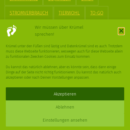
STROMVERBRAUCH
TIERWOHL
TO-GO
TREND
UPCYCLING
VEGAN
VERPACKUNG
Wir müssen über Krümel
sprechen!
VÖGEL
WASSER
WEGE
WEIHNACHT
Krümel unter den Füßen sind lästig und Datenkrümel sind es auch. Trotzdem
muss diese Webseite funktionieren, weswegen auch für diese Webseite allein
WEIHNACHTSBAUM
WINTER
zu funktionalen Zwecken Cookies zum Einsatz kommen.
Du kannst das natürlich ablehnen, aber es könnte sein, dass dann einige
Dinge auf der Seite nicht richtig funktionieren. Du kannst das natürlich auch
akzeptieren oder nach Deinen Vorstellungen anpassen.
Deine
Fragen
,
Ideen
und Dein
Feedback
sind immer gerne
willkommen –
trage gerne zum kleinen Schritt bei
.
Akzeptieren
Daniel Schmidt © 2026 |
Impressum
·
Datenschutz
| Webdesign:
Ablehnen
XPDT : Marken & Kommunikation
Einstellungen ansehen