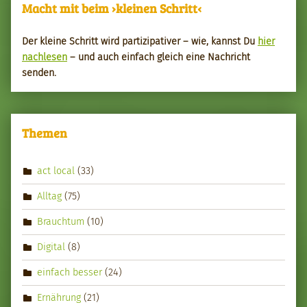
Macht mit beim ›kleinen Schritt‹
Der kleine Schritt wird par­tizipa­tiv­er – wie, kannst Du
hier
nach­le­sen
– und auch ein­fach gle­ich eine Nachricht
senden.
Themen
act local
(33)
Alltag
(75)
Brauchtum
(10)
Digital
(8)
einfach besser
(24)
Ernährung
(21)