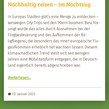
Nachhaltig reisen – im Nachtzug
In Europas Städten gibt’s eine Menge zu ent­deck­en –
weswe­gen City-Trips seit den 90ern boomen. Beschle­
u­nigt wurde das alles durch Aus­nah­men bei der
Flugbesteuerung und das Aufkom­men der Bil­
ligfliegerei, die beson­ders das inner-europäis­che Flu­
gaufkom­men erhe­blich hat wach­sen lassen. Diesem
kli­maschädlichen Trend stellt sich seit weni­gen
Jahren eine Mobil­itäts­form ent­ge­gen, die in Deutsch­
land eigentlich bere­its abgeschrieben war.
“Nach­haltig reisen – im Nachtzug”
Weit­er­lesen
…
23. Januar 2023