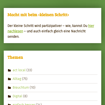
Macht mit beim ›kleinen Schritt‹
Der kleine Schritt wird par­tizipa­tiv­er – wie, kannst Du
hier
nach­le­sen
– und auch ein­fach gle­ich eine Nachricht
senden.
Themen
act local
(33)
Alltag
(75)
Brauchtum
(10)
Digital
(8)
einfach besser
(24)