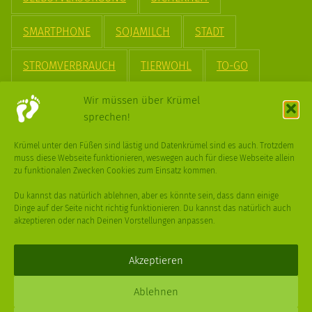
SMARTPHONE
SOJAMILCH
STADT
STROMVERBRAUCH
TIERWOHL
TO-GO
TREND
UPCYCLING
VEGAN
VERPACKUNG
Wir müssen über Krümel
sprechen!
VÖGEL
WASSER
WEGE
WEIHNACHT
Krümel unter den Füßen sind lästig und Datenkrümel sind es auch. Trotzdem
muss diese Webseite funktionieren, weswegen auch für diese Webseite allein
WEIHNACHTSBAUM
WINTER
zu funktionalen Zwecken Cookies zum Einsatz kommen.
Du kannst das natürlich ablehnen, aber es könnte sein, dass dann einige
Dinge auf der Seite nicht richtig funktionieren. Du kannst das natürlich auch
akzeptieren oder nach Deinen Vorstellungen anpassen.
Deine
Fragen
,
Ideen
und Dein
Feedback
sind immer gerne
willkommen –
trage gerne zum kleinen Schritt bei
.
Akzeptieren
Daniel Schmidt © 2026 |
Impressum
·
Datenschutz
| Webdesign:
Ablehnen
XPDT : Marken & Kommunikation