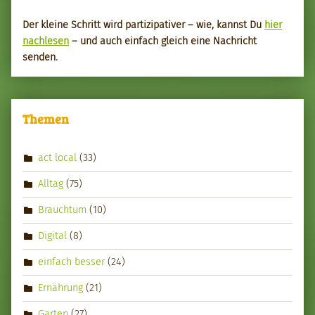
Der kleine Schritt wird par­tizipa­tiv­er – wie, kannst Du
hier
nach­le­sen
– und auch ein­fach gle­ich eine Nachricht
senden.
Themen
act local
(33)
Alltag
(75)
Brauchtum
(10)
Digital
(8)
einfach besser
(24)
Ernährung
(21)
Garten
(27)