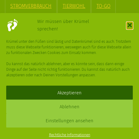
STROMVERBRAUCH
TIERWOHL
TO-GO
TREND
UPCYCLING
VEGAN
VERPACKUNG
Wir müssen über Krümel
sprechen!
VÖGEL
WASSER
WEGE
WEIHNACHT
Krümel unter den Füßen sind lästig und Datenkrümel sind es auch. Trotzdem
muss diese Webseite funktionieren, weswegen auch für diese Webseite allein
WEIHNACHTSBAUM
WINTER
zu funktionalen Zwecken Cookies zum Einsatz kommen.
Du kannst das natürlich ablehnen, aber es könnte sein, dass dann einige
Dinge auf der Seite nicht richtig funktionieren. Du kannst das natürlich auch
akzeptieren oder nach Deinen Vorstellungen anpassen.
Deine
Fragen
,
Ideen
und Dein
Feedback
sind immer gerne
willkommen –
trage gerne zum kleinen Schritt bei
.
Akzeptieren
Daniel Schmidt © 2026 |
Impressum
·
Datenschutz
| Webdesign:
Ablehnen
XPDT : Marken & Kommunikation
Einstellungen ansehen
Menu
Rechtliche Informationen