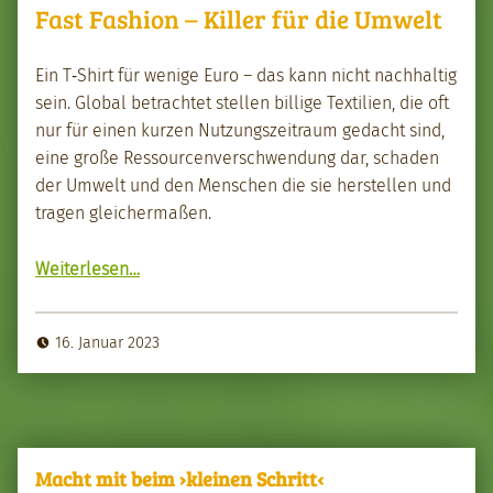
Fast Fashion – Killer für die Umwelt
Ein T‑Shirt für wenige Euro – das kann nicht nach­haltig
sein. Glob­al betra­chtet stellen bil­lige Tex­tilien, die oft
nur für einen kurzen Nutzungszeitraum gedacht sind,
eine große Ressourcenver­schwen­dung dar, schaden
der Umwelt und den Men­schen die sie her­stellen und
tra­gen gle­icher­maßen.
“Fast Fash­ion – Killer für die Umwelt”
Weit­er­lesen
…
16. Januar 2023
Macht mit beim ›kleinen Schritt‹