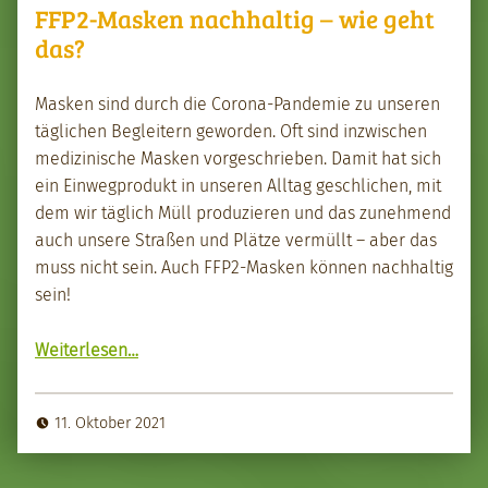
FFP2-Masken nachhaltig – wie geht
das?
Masken sind durch die Coro­na-Pan­demie zu unseren
täglichen Begleit­ern gewor­den. Oft sind inzwis­chen
medi­zinis­che Masken vorgeschrieben. Damit hat sich
ein Ein­weg­pro­dukt in unseren All­t­ag geschlichen, mit
dem wir täglich Müll pro­duzieren und das zunehmend
auch unsere Straßen und Plätze ver­müllt – aber das
muss nicht sein. Auch FFP2-Masken kön­nen nach­haltig
sein!
“FFP2-Masken nach­haltig – wie geht das?”
Weit­er­lesen
…
11. Oktober 2021