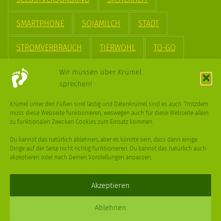
SMARTPHONE
SOJAMILCH
STADT
STROMVERBRAUCH
TIERWOHL
TO-GO
TREND
UPCYCLING
VEGAN
VERPACKUNG
Wir müssen über Krümel
sprechen!
VÖGEL
WASSER
WEGE
WEIHNACHT
Krümel unter den Füßen sind lästig und Datenkrümel sind es auch. Trotzdem
muss diese Webseite funktionieren, weswegen auch für diese Webseite allein
WEIHNACHTSBAUM
WINTER
zu funktionalen Zwecken Cookies zum Einsatz kommen.
Du kannst das natürlich ablehnen, aber es könnte sein, dass dann einige
Dinge auf der Seite nicht richtig funktionieren. Du kannst das natürlich auch
akzeptieren oder nach Deinen Vorstellungen anpassen.
Deine
Fragen
,
Ideen
und Dein
Feedback
sind immer gerne
willkommen –
trage gerne zum kleinen Schritt bei
.
Akzeptieren
Daniel Schmidt © 2026 |
Impressum
·
Datenschutz
| Webdesign:
Ablehnen
XPDT : Marken & Kommunikation