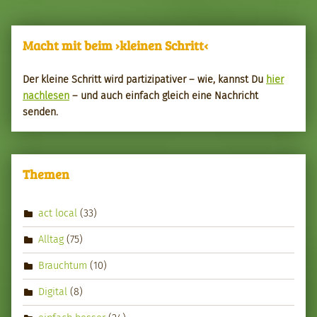
Macht mit beim ›kleinen Schritt‹
Der kleine Schritt wird par­tizipa­tiv­er – wie, kannst Du
hier
nach­le­sen
– und auch ein­fach gle­ich eine Nachricht
senden.
Themen
act local
(33)
Alltag
(75)
Brauchtum
(10)
Digital
(8)