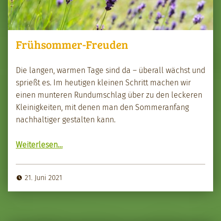
Frühsommer-Freuden
Die lan­gen, war­men Tage sind da – über­all wächst und
sprießt es. Im heuti­gen kleinen Schritt machen wir
einen munteren Run­dum­schlag über zu den leck­eren
Kleinigkeit­en, mit denen man den Som­mer­an­fang
nach­haltiger gestal­ten kann.
“Früh­som­mer-Freuden”
Weit­er­lesen
…
21. Juni 2021