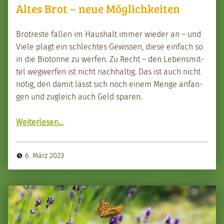
Altes Brot – neue Möglichkeiten
Brotreste fall­en im Haushalt immer wieder an – und
Viele plagt ein schlecht­es Gewis­sen, diese ein­fach so
in die Biotonne zu wer­fen. Zu Recht – den Lebens­mit­
tel weg­w­er­fen ist nicht nach­haltig. Das ist auch nicht
nötig, den damit lässt sich noch einem Menge anfan­
gen und zugle­ich auch Geld sparen.
“Altes Brot – neue Möglichkeit­en”
Weit­er­lesen
…
6. März 2023