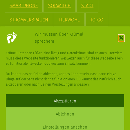
SMARTPHONE
SOJAMILCH
STADT
STROMVERBRAUCH
TIERWOHL
TO-GO
TREND
UPCYCLING
VEGAN
VERPACKUNG
Wir müssen über Krümel
sprechen!
VÖGEL
WASSER
WEGE
WEIHNACHT
Krümel unter den Füßen sind lästig und Datenkrümel sind es auch. Trotzdem
muss diese Webseite funktionieren, weswegen auch für diese Webseite allein
WEIHNACHTSBAUM
WINTER
zu funktionalen Zwecken Cookies zum Einsatz kommen.
Du kannst das natürlich ablehnen, aber es könnte sein, dass dann einige
Dinge auf der Seite nicht richtig funktionieren. Du kannst das natürlich auch
akzeptieren oder nach Deinen Vorstellungen anpassen.
Deine
Fragen
,
Ideen
und Dein
Feedback
sind immer gerne
willkommen –
trage gerne zum kleinen Schritt bei
.
Akzeptieren
Daniel Schmidt © 2026 |
Impressum
·
Datenschutz
| Webdesign:
Ablehnen
XPDT : Marken & Kommunikation
Einstellungen ansehen