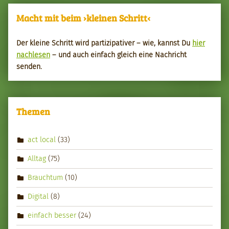
Macht mit beim ›kleinen Schritt‹
Der kleine Schritt wird par­tizipa­tiv­er – wie, kannst Du
hier
nach­le­sen
– und auch ein­fach gle­ich eine Nachricht
senden.
Themen
act local
(33)
Alltag
(75)
Brauchtum
(10)
Digital
(8)
einfach besser
(24)