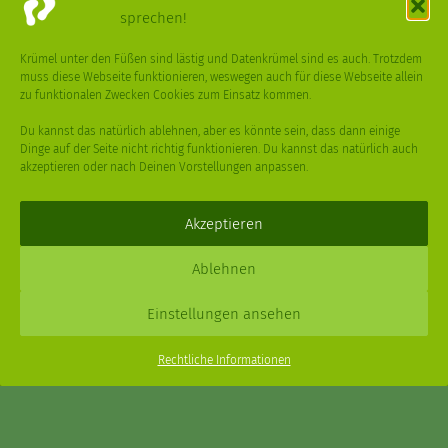
sprechen!
VÖGEL
WASSER
WEGE
WEIHNACHT
Krümel unter den Füßen sind lästig und Datenkrümel sind es auch. Trotzdem
muss diese Webseite funktionieren, weswegen auch für diese Webseite allein
WEIHNACHTSBAUM
WINTER
zu funktionalen Zwecken Cookies zum Einsatz kommen.
Du kannst das natürlich ablehnen, aber es könnte sein, dass dann einige
Dinge auf der Seite nicht richtig funktionieren. Du kannst das natürlich auch
akzeptieren oder nach Deinen Vorstellungen anpassen.
Deine
Fragen
,
Ideen
und Dein
Feedback
sind immer gerne
willkommen –
trage gerne zum kleinen Schritt bei
.
Akzeptieren
Daniel Schmidt © 2026 |
Impressum
·
Datenschutz
| Webdesign:
Ablehnen
XPDT : Marken & Kommunikation
Einstellungen ansehen
Menu
Rechtliche Informationen