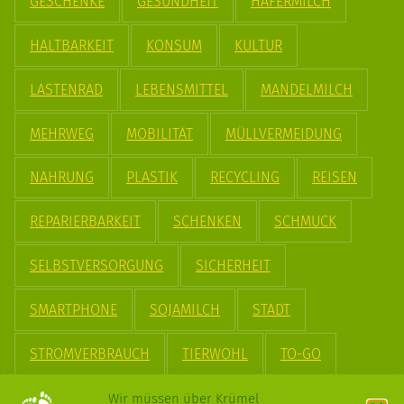
GESCHENKE
GESUNDHEIT
HAFERMILCH
HALTBARKEIT
KONSUM
KULTUR
LASTENRAD
LEBENSMITTEL
MANDELMILCH
MEHRWEG
MOBILITÄT
MÜLLVERMEIDUNG
NAHRUNG
PLASTIK
RECYCLING
REISEN
REPARIERBARKEIT
SCHENKEN
SCHMUCK
SELBSTVERSORGUNG
SICHERHEIT
SMARTPHONE
SOJAMILCH
STADT
STROMVERBRAUCH
TIERWOHL
TO-GO
TREND
UPCYCLING
VEGAN
VERPACKUNG
Wir müssen über Krümel