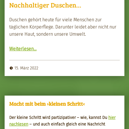
Nachhaltiger Duschen…
Duschen gehört heute für viele Men­schen zur
täglichen Kör­per­flege. Darunter lei­det aber nicht nur
unsere Haut, son­dern unsere Umwelt.
“Nach­haltiger Duschen…”
Weit­er­lesen
…
15. März 2022
Macht mit beim ›kleinen Schritt‹
Der kleine Schritt wird par­tizipa­tiv­er – wie, kannst Du
hier
nach­le­sen
– und auch ein­fach gle­ich eine Nachricht