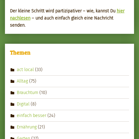
Der kleine Schritt wird par­tizipa­tiv­er – wie, kannst Du
hier
nach­le­sen
– und auch ein­fach gle­ich eine Nachricht
senden.
Themen
act local
(33)
Alltag
(75)
Brauchtum
(10)
Digital
(8)
einfach besser
(24)
Ernährung
(21)
Garten
(27)