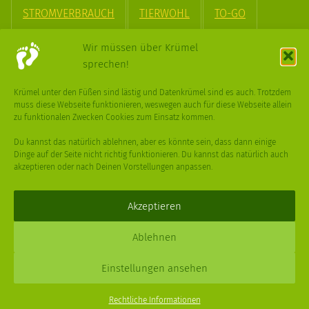
STROMVERBRAUCH
TIERWOHL
TO-GO
TREND
UPCYCLING
VEGAN
VERPACKUNG
Wir müssen über Krümel
sprechen!
VÖGEL
WASSER
WEGE
WEIHNACHT
Krümel unter den Füßen sind lästig und Datenkrümel sind es auch. Trotzdem
muss diese Webseite funktionieren, weswegen auch für diese Webseite allein
WEIHNACHTSBAUM
WINTER
zu funktionalen Zwecken Cookies zum Einsatz kommen.
Du kannst das natürlich ablehnen, aber es könnte sein, dass dann einige
Dinge auf der Seite nicht richtig funktionieren. Du kannst das natürlich auch
akzeptieren oder nach Deinen Vorstellungen anpassen.
Deine
Fragen
,
Ideen
und Dein
Feedback
sind immer gerne
willkommen –
trage gerne zum kleinen Schritt bei
.
Akzeptieren
Daniel Schmidt © 2026 |
Impressum
·
Datenschutz
| Webdesign:
Ablehnen
XPDT : Marken & Kommunikation
Einstellungen ansehen
Menu
Rechtliche Informationen