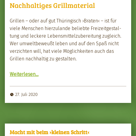
Nachhaltiges Grillmaterial
Grillen – oder auf gut Thüringisch ›Brat­en‹ – ist für
viele Men­schen hierzu­lande beliebte Freizeit­gestal­
tung und leckere Lebens­mit­telzu­bere­itung zugle­ich.
Wer umwelt­be­weußt leben und auf den Spaß nicht
verzicht­en will, hat viele Möglichkeit­en auch das
Grillen nach­haltig zu gestal­ten.
“Nach­haltiges Grill­ma­te­r­i­al”
Weit­er­lesen
…
27. Juli 2020
Macht mit beim ›kleinen Schritt‹