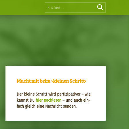
Suchen nach:
Macht mit beim ›kleinen Schritt‹
Der kleine Schritt wird par­tizipa­tiv­er – wie,
kannst Du
hier nach­le­sen
– und auch ein­
fach gle­ich eine Nachricht senden.