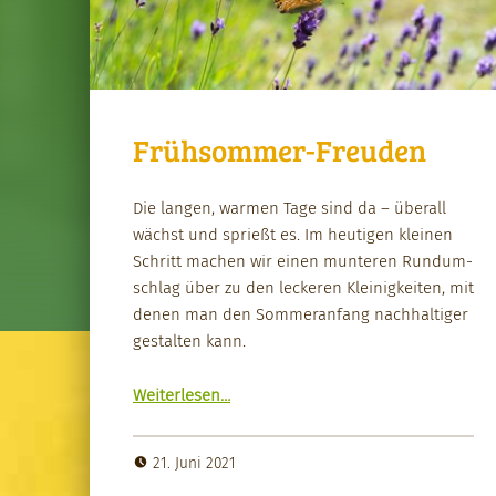
Frühsommer-Freuden
Die lan­gen, war­men Tage sind da – über­all
wächst und sprießt es. Im heuti­gen kleinen
Schritt machen wir einen munteren Run­dum­
schlag über zu den leck­eren Kleinigkeit­en, mit
denen man den Som­mer­an­fang nach­haltiger
gestal­ten kann.
“Früh­som­mer-Freuden”
Weit­er­lesen
…
21. Juni 2021