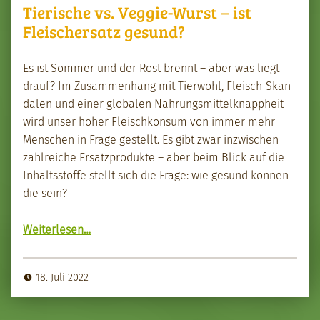
Tierische vs. Veggie-Wurst – ist
Fleischersatz gesund?
Es ist Som­mer und der Rost bren­nt – aber was liegt
drauf? Im Zusam­men­hang mit Tier­wohl, Fleisch-Skan­
dalen und ein­er glob­alen Nahrungsmit­telk­nap­pheit
wird unser hoher Fleis­chkon­sum von immer mehr
Men­schen in Frage gestellt. Es gibt zwar inzwis­chen
zahlre­iche Ersatzpro­duk­te – aber beim Blick auf die
Inhaltsstoffe stellt sich die Frage: wie gesund kön­nen
die sein?
“Tierische vs. Veg­gie-Wurst – ist Fleis­ch­er­satz gesund?”
Weit­er­lesen
…
18. Juli 2022