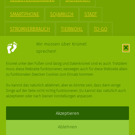
SMARTPHONE
SOJAMILCH
STADT
STROMVERBRAUCH
TIERWOHL
TO-GO
TREND
UPCYCLING
VEGAN
VERPACKUNG
Wir müssen über Krümel
sprechen!
VÖGEL
WASSER
WEGE
WEIHNACHT
Krümel unter den Füßen sind lästig und Datenkrümel sind es auch. Trotzdem
muss diese Webseite funktionieren, weswegen auch für diese Webseite allein
WEIHNACHTSBAUM
WINTER
zu funktionalen Zwecken Cookies zum Einsatz kommen.
Du kannst das natürlich ablehnen, aber es könnte sein, dass dann einige
Dinge auf der Seite nicht richtig funktionieren. Du kannst das natürlich auch
akzeptieren oder nach Deinen Vorstellungen anpassen.
Deine
Fragen
,
Ideen
und Dein
Feedback
sind immer gerne
willkommen –
trage gerne zum kleinen Schritt bei
.
Akzeptieren
Daniel Schmidt © 2026 |
Impressum
·
Datenschutz
| Webdesign:
Ablehnen
XPDT : Marken & Kommunikation