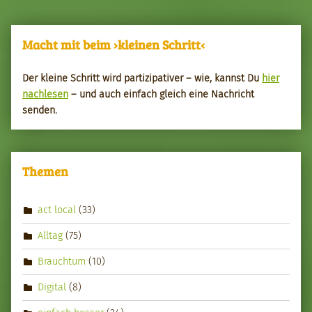
Macht mit beim ›kleinen Schritt‹
Der kleine Schritt wird par­tizipa­tiv­er – wie, kannst Du
hier
nach­le­sen
– und auch ein­fach gle­ich eine Nachricht
senden.
Themen
act local
(33)
Alltag
(75)
Brauchtum
(10)
Digital
(8)