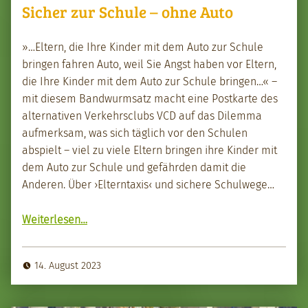
Sicher zur Schule – ohne Auto
»…Eltern, die Ihre Kinder mit dem Auto zur Schule
brin­gen fahren Auto, weil Sie Angst haben vor Eltern,
die Ihre Kinder mit dem Auto zur Schule brin­gen…« –
mit diesem Band­wurm­satz macht eine Postkarte des
alter­na­tiv­en Verkehrsclubs VCD auf das Dilem­ma
aufmerk­sam, was sich täglich vor den Schulen
abspielt – viel zu viele Eltern brin­gen ihre Kinder mit
dem Auto zur Schule und gefährden damit die
Anderen. Über ›Eltern­taxis‹ und sichere Schul­wege…
“Sich­er zur Schule – ohne Auto”
Weit­er­lesen
…
14. August 2023