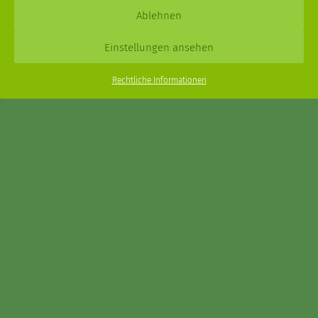
Daniel Schmidt © 2026 |
Impressum
·
Datenschutz
| Webdesign:
Ablehnen
XPDT : Marken & Kommunikation
Einstellungen ansehen
Menu
Rechtliche Informationen