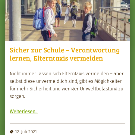
Sicher zur Schule – Verantwortung
lernen, Elterntaxis vermeiden
Nicht immer lassen sich Eltern­taxis ver­mei­den – aber
selb­st diese unver­mei­dlich sind, gibt es Mögichkeit­en
für mehr Sicher­heit und weniger Umwelt­be­las­tung zu
sor­gen.
Weit­er­lesen
…
“Sich­er zur Schule – Ver­ant­wor­tung ler­nen, Eltern­taxis ver­mei­den”
12. Juli 2021