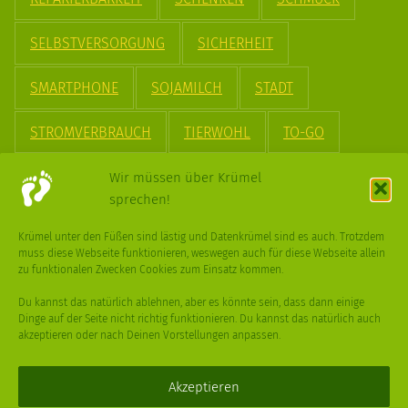
SELBSTVERSORGUNG
SICHERHEIT
SMARTPHONE
SOJAMILCH
STADT
STROMVERBRAUCH
TIERWOHL
TO-GO
TREND
UPCYCLING
VEGAN
VERPACKUNG
Wir müssen über Krümel
sprechen!
VÖGEL
WASSER
WEGE
WEIHNACHT
Krümel unter den Füßen sind lästig und Datenkrümel sind es auch. Trotzdem
muss diese Webseite funktionieren, weswegen auch für diese Webseite allein
WEIHNACHTSBAUM
WINTER
zu funktionalen Zwecken Cookies zum Einsatz kommen.
Du kannst das natürlich ablehnen, aber es könnte sein, dass dann einige
Dinge auf der Seite nicht richtig funktionieren. Du kannst das natürlich auch
akzeptieren oder nach Deinen Vorstellungen anpassen.
Deine
Fragen
,
Ideen
und Dein
Feedback
sind immer gerne
willkommen –
trage gerne zum kleinen Schritt bei
.
Akzeptieren