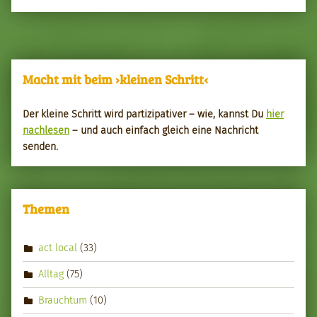
Macht mit beim ›kleinen Schritt‹
Der kleine Schritt wird par­tizipa­tiv­er – wie, kannst Du
hier
nach­le­sen
– und auch ein­fach gle­ich eine Nachricht
senden.
Themen
act local
(33)
Alltag
(75)
Brauchtum
(10)