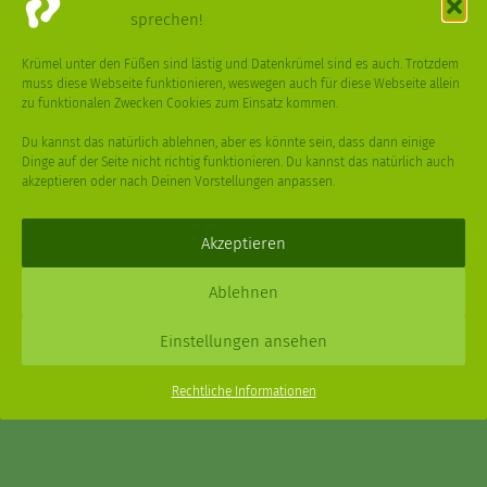
sprechen!
VÖGEL
WASSER
WEGE
WEIHNACHT
Krümel unter den Füßen sind lästig und Datenkrümel sind es auch. Trotzdem
muss diese Webseite funktionieren, weswegen auch für diese Webseite allein
WEIHNACHTSBAUM
WINTER
zu funktionalen Zwecken Cookies zum Einsatz kommen.
Du kannst das natürlich ablehnen, aber es könnte sein, dass dann einige
Dinge auf der Seite nicht richtig funktionieren. Du kannst das natürlich auch
akzeptieren oder nach Deinen Vorstellungen anpassen.
Deine
Fragen
,
Ideen
und Dein
Feedback
sind immer gerne
willkommen –
trage gerne zum kleinen Schritt bei
.
Akzeptieren
Daniel Schmidt © 2026 |
Impressum
·
Datenschutz
| Webdesign:
Ablehnen
XPDT : Marken & Kommunikation
Einstellungen ansehen
Menu
Rechtliche Informationen