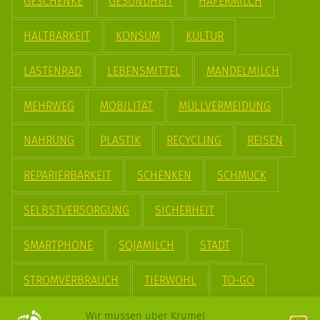
GESCHENKE
GESUNDHEIT
HAFERMILCH
HALTBARKEIT
KONSUM
KULTUR
LASTENRAD
LEBENSMITTEL
MANDELMILCH
MEHRWEG
MOBILITÄT
MÜLLVERMEIDUNG
NAHRUNG
PLASTIK
RECYCLING
REISEN
REPARIERBARKEIT
SCHENKEN
SCHMUCK
SELBSTVERSORGUNG
SICHERHEIT
SMARTPHONE
SOJAMILCH
STADT
STROMVERBRAUCH
TIERWOHL
TO-GO
TREND
UPCYCLING
VEGAN
VERPACKUNG
Wir müssen über Krümel