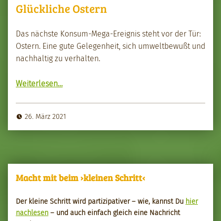
Glückliche Ostern
Das näch­ste Kon­sum-Mega-Ereig­nis ste­ht vor der Tür:
Ostern. Eine gute Gele­gen­heit, sich umwelt­be­wußt und
nach­haltig zu ver­hal­ten.
“Glück­liche Ostern”
Weit­er­lesen
…
26. März 2021
Macht mit beim ›kleinen Schritt‹
Der kleine Schritt wird par­tizipa­tiv­er – wie, kannst Du
hier
nach­le­sen
– und auch ein­fach gle­ich eine Nachricht