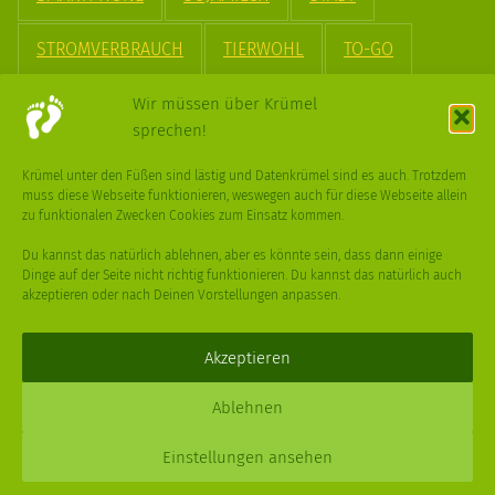
STROMVERBRAUCH
TIERWOHL
TO-GO
TREND
UPCYCLING
VEGAN
VERPACKUNG
Wir müssen über Krümel
sprechen!
VÖGEL
WASSER
WEGE
WEIHNACHT
Krümel unter den Füßen sind lästig und Datenkrümel sind es auch. Trotzdem
muss diese Webseite funktionieren, weswegen auch für diese Webseite allein
WEIHNACHTSBAUM
WINTER
zu funktionalen Zwecken Cookies zum Einsatz kommen.
Du kannst das natürlich ablehnen, aber es könnte sein, dass dann einige
Dinge auf der Seite nicht richtig funktionieren. Du kannst das natürlich auch
akzeptieren oder nach Deinen Vorstellungen anpassen.
Deine
Fragen
,
Ideen
und Dein
Feedback
sind immer gerne
willkommen –
trage gerne zum kleinen Schritt bei
.
Akzeptieren
Daniel Schmidt © 2026 |
Impressum
·
Datenschutz
| Webdesign:
Ablehnen
XPDT : Marken & Kommunikation
Einstellungen ansehen