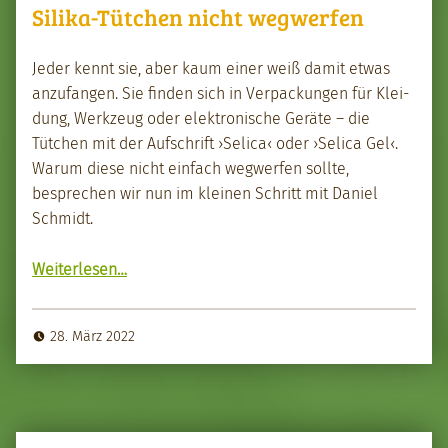
Silika-Tütchen nicht wegwerfen
Jed­er ken­nt sie, aber kaum ein­er weiß damit etwas
anz­u­fan­gen. Sie find­en sich in Ver­pack­un­gen für Klei­
dung, Werkzeug oder elek­tro­n­is­che Geräte – die
Tütchen mit der Auf­schrift ›Sel­i­ca‹ oder ›Sel­i­ca Gel‹.
Warum diese nicht ein­fach weg­w­er­fen sollte,
besprechen wir nun im kleinen Schritt mit Daniel
Schmidt.
“Sili­ka-Tütchen nicht weg­w­er­fen”
Weit­er­lesen
…
28. März 2022