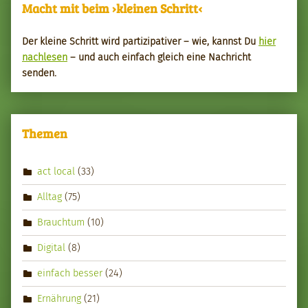
Macht mit beim ›kleinen Schritt‹
Der kleine Schritt wird par­tizipa­tiv­er – wie, kannst Du
hier
nach­le­sen
– und auch ein­fach gle­ich eine Nachricht
senden.
Themen
act local
(33)
Alltag
(75)
Brauchtum
(10)
Digital
(8)
einfach besser
(24)
Ernährung
(21)