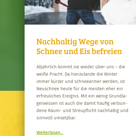
Nachhaltig Wege von
Schnee und Eis befreien
Alljährlich kommt sie wieder über uns – die
weiße Pracht. Da hierzu­lande die Win­ter
immer kürz­er und schneeärmer wer­den, ist
Neuschnee heute für die meis­ten eher ein
erfreulich­es Ereig­nis. Mit ein wenig Grund­la­
gen­wis­sen ist auch die damit häu­fig ver­bun­
dene Räum- und Stre­upflicht nach­haltig und
sin­nvoll umset­zbar.
“Nach­haltig Wege von Schnee und Eis befreien”
Weit­er­lesen
…