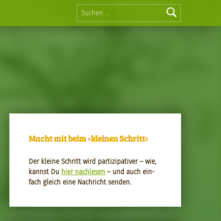
Suchen nach:
Macht mit beim ›kleinen Schritt‹
Der kleine Schritt wird par­tizipa­tiv­er – wie,
kannst Du
hier nach­le­sen
– und auch ein­
fach gle­ich eine Nachricht senden.