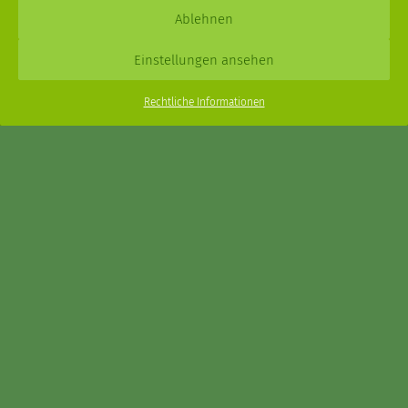
Daniel Schmidt © 2026 |
Impressum
·
Datenschutz
| Webdesign:
Ablehnen
XPDT : Marken & Kommunikation
Einstellungen ansehen
Menu
Rechtliche Informationen