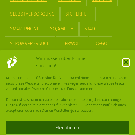
SELBSTVERSORGUNG
SICHERHEIT
SMARTPHONE
SOJAMILCH
STADT
STROMVERBRAUCH
TIERWOHL
TO-GO
TREND
UPCYCLING
VEGAN
VERPACKUNG
Wir müssen über Krümel
sprechen!
VÖGEL
WASSER
WEGE
WEIHNACHT
Krümel unter den Füßen sind lästig und Datenkrümel sind es auch. Trotzdem
muss diese Webseite funktionieren, weswegen auch für diese Webseite allein
WEIHNACHTSBAUM
WINTER
zu funktionalen Zwecken Cookies zum Einsatz kommen.
Du kannst das natürlich ablehnen, aber es könnte sein, dass dann einige
Dinge auf der Seite nicht richtig funktionieren. Du kannst das natürlich auch
akzeptieren oder nach Deinen Vorstellungen anpassen.
Deine
Fragen
,
Ideen
und Dein
Feedback
sind immer gerne
willkommen –
trage gerne zum kleinen Schritt bei
.
Akzeptieren