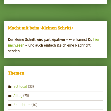
Macht mit beim ›kleinen Schritt‹
Der kleine Schritt wird par­tizipa­tiv­er – wie, kannst Du
hier
nach­le­sen
– und auch ein­fach gle­ich eine Nachricht
senden.
Themen
act local
(33)
Alltag
(75)
Brauchtum
(10)