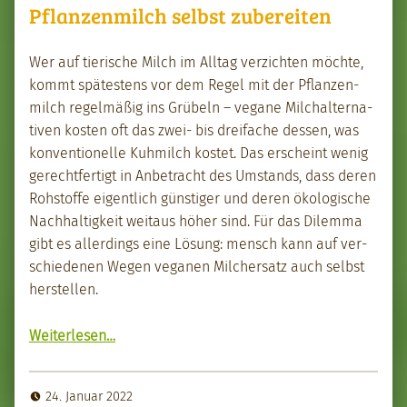
Pflanzenmilch selbst zubereiten
Wer auf tierische Milch im All­t­ag verzicht­en möchte,
kommt spätestens vor dem Regel mit der Pflanzen­
milch regelmäßig ins Grü­beln – veg­ane Milchal­ter­na­
tiv­en kosten oft das zwei- bis dreifache dessen, was
kon­ven­tionelle Kuh­milch kostet. Das erscheint wenig
gerecht­fer­tigt in Anbe­tra­cht des Umstands, dass deren
Rohstoffe eigentlich gün­stiger und deren ökol­o­gis­che
Nach­haltigkeit weitaus höher sind. Für das Dilem­ma
gibt es allerd­ings eine Lösung: men­sch kann auf ver­
schiede­nen Wegen veg­a­nen Milch­er­satz auch selb­st
her­stellen.
“Pflanzen­milch selb­st zubere­it­en”
Weit­er­lesen
…
24. Januar 2022