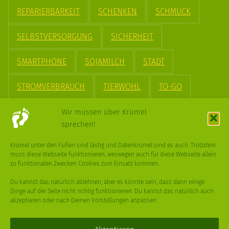
REPARIERBARKEIT
SCHENKEN
SCHMUCK
SELBSTVERSORGUNG
SICHERHEIT
SMARTPHONE
SOJAMILCH
STADT
STROMVERBRAUCH
TIERWOHL
TO-GO
TREND
UPCYCLING
VEGAN
VERPACKUNG
Wir müssen über Krümel
sprechen!
VÖGEL
WASSER
WEGE
WEIHNACHT
Krümel unter den Füßen sind lästig und Datenkrümel sind es auch. Trotzdem
muss diese Webseite funktionieren, weswegen auch für diese Webseite allein
WEIHNACHTSBAUM
WINTER
zu funktionalen Zwecken Cookies zum Einsatz kommen.
Du kannst das natürlich ablehnen, aber es könnte sein, dass dann einige
Dinge auf der Seite nicht richtig funktionieren. Du kannst das natürlich auch
akzeptieren oder nach Deinen Vorstellungen anpassen.
Deine
Fragen
,
Ideen
und Dein
Feedback
sind immer gerne
willkommen –
trage gerne zum kleinen Schritt bei
.