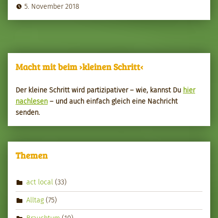
5. November 2018
Macht mit beim ›kleinen Schritt‹
Der kleine Schritt wird par­tizipa­tiv­er – wie, kannst Du
hier
nach­le­sen
– und auch ein­fach gle­ich eine Nachricht
senden.
Themen
act local
(33)
Alltag
(75)