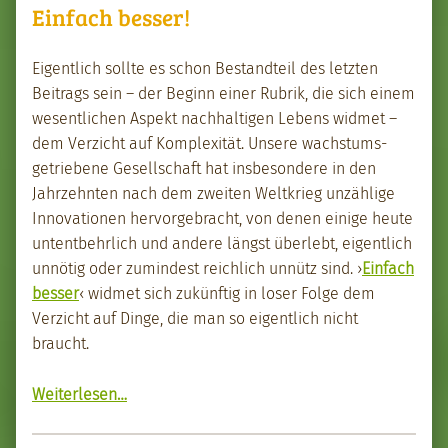
Einfach besser!
Eigentlich sollte es schon Bestandteil des let­zten
Beitrags sein – der Beginn ein­er Rubrik, die sich einem
wesentlichen Aspekt nach­halti­gen Lebens wid­met –
dem Verzicht auf Kom­plex­ität. Unsere wach­s­tums­
getriebene Gesellschaft hat ins­beson­dere in den
Jahrzehn­ten nach dem zweit­en Weltkrieg unzäh­lige
Inno­va­tio­nen her­vorge­bracht, von denen einige heute
untent­behrlich und andere längst über­lebt, eigentlich
unnötig oder zumin­d­est reich­lich unnütz sind. ›
Ein­fach
bess­er
‹ wid­met sich zukün­ftig in los­er Folge dem
Verzicht auf Dinge, die man so eigentlich nicht
braucht.
“Ein­fach bess­er!”
Weit­er­lesen
…