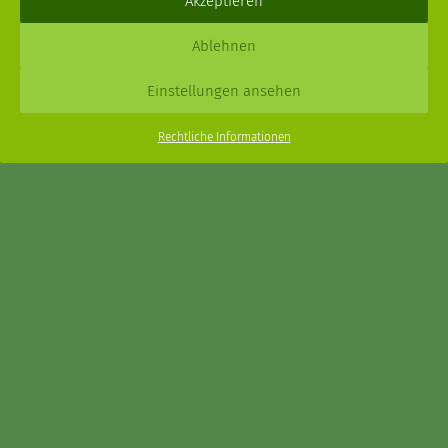
Akzeptieren
Daniel Schmidt © 2026 |
Impressum
·
Datenschutz
| Webdesign:
Ablehnen
XPDT : Marken & Kommunikation
Einstellungen ansehen
Menu
Rechtliche Informationen