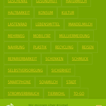
GESCHENKE
GESUNDHEIT
HAFERMILCH
HALTBARKEIT
KONSUM
KULTUR
LASTENRAD
LEBENSMITTEL
MANDELMILCH
MEHRWEG
MOBILITÄT
MÜLLVERMEIDUNG
NAHRUNG
PLASTIK
RECYCLING
REISEN
REPARIERBARKEIT
SCHENKEN
SCHMUCK
SELBSTVERSORGUNG
SICHERHEIT
SMARTPHONE
SOJAMILCH
STADT
STROMVERBRAUCH
TIERWOHL
TO-GO
TREND
UPCYCLING
VEGAN
VERPACKUNG
Wir müssen über Krümel