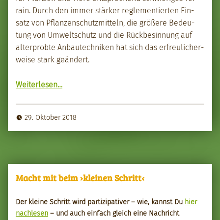
rain. Durch den immer stärk­er regle­men­tierten Ein­
satz von Pflanzen­schutzmit­teln, die größere Bedeu­
tung von Umweltschutz und die Rückbesin­nung auf
alter­probte Anbautech­niken hat sich das erfreulicher­
weise stark geän­dert.
“Herb­st im Garten”
Weit­er­lesen
…
29. Oktober 2018
Macht mit beim ›kleinen Schritt‹
Der kleine Schritt wird par­tizipa­tiv­er – wie, kannst Du
hier
nach­le­sen
– und auch ein­fach gle­ich eine Nachricht