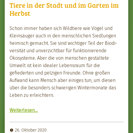
Tiere in der Stadt und im Garten im
Herbst
Schon immer haben sich Wildtiere wie Vögel und
Klein­säuger auch in den men­schlichen Sied­lun­gen
heimisch gemacht. Sie sind wichtiger Teil der Bio­di­
ver­sität und unverzicht­bar für funk­tion­ierende
Ökosys­teme. Aber die von men­schen gestal­tete
Umwelt ist kein ide­al­er Leben­sraum für die
gefiederten und pelzi­gen Fre­unde. Ohne großen
Aufwand kann Men­sch aber einiges tun, um diesen
über die beson­ders schwieri­gen Win­ter­monate das
Leben zu erle­ichtern.
“Tiere in der Stadt und im Garten im Herb­st”
Weit­er­lesen
…
26. Oktober 2020