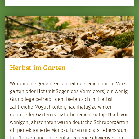
Herbst im Garten
Wer einen eige­nen Garten hat oder auch nur im Vor­
garten oder Hof (mit Segen des Ver­mi­eters) ein wenig
Grünpflege betreibt, dem bieten sich im Herb­st
zahlre­iche Möglichkeit­en, nach­haltig zu wirken –
denn: jed­er Garten ist natür­lich auch Biotop. Noch vor
weni­gen Jahrzehn­ten waren deutsche Schre­bergärten
oft per­fek­tion­ierte Monokul­turen und als Leben­sraum
für Planzen und Tiere entsprechend schwieriges Ter­