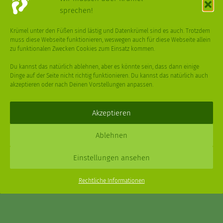
sprechen!
VÖGEL
WASSER
WEGE
WEIHNACHT
Krümel unter den Füßen sind lästig und Datenkrümel sind es auch. Trotzdem
muss diese Webseite funktionieren, weswegen auch für diese Webseite allein
WEIHNACHTSBAUM
WINTER
zu funktionalen Zwecken Cookies zum Einsatz kommen.
Du kannst das natürlich ablehnen, aber es könnte sein, dass dann einige
Dinge auf der Seite nicht richtig funktionieren. Du kannst das natürlich auch
akzeptieren oder nach Deinen Vorstellungen anpassen.
Deine
Fragen
,
Ideen
und Dein
Feedback
sind immer gerne
willkommen –
trage gerne zum kleinen Schritt bei
.
Akzeptieren
Daniel Schmidt © 2026 |
Impressum
·
Datenschutz
| Webdesign:
Ablehnen
XPDT : Marken & Kommunikation
Einstellungen ansehen
Menu
Rechtliche Informationen