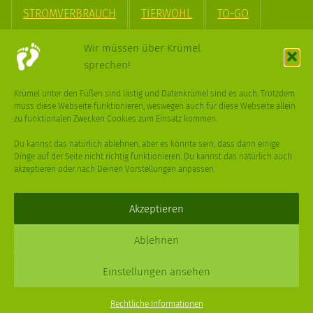
STROMVERBRAUCH
TIERWOHL
TO-GO
TREND
UPCYCLING
VEGAN
VERPACKUNG
Wir müssen über Krümel
sprechen!
VÖGEL
WASSER
WEGE
WEIHNACHT
Krümel unter den Füßen sind lästig und Datenkrümel sind es auch. Trotzdem
muss diese Webseite funktionieren, weswegen auch für diese Webseite allein
WEIHNACHTSBAUM
WINTER
zu funktionalen Zwecken Cookies zum Einsatz kommen.
Du kannst das natürlich ablehnen, aber es könnte sein, dass dann einige
Dinge auf der Seite nicht richtig funktionieren. Du kannst das natürlich auch
akzeptieren oder nach Deinen Vorstellungen anpassen.
Deine
Fragen
,
Ideen
und Dein
Feedback
sind immer gerne
willkommen –
trage gerne zum kleinen Schritt bei
.
Akzeptieren
Daniel Schmidt © 2026 |
Impressum
·
Datenschutz
| Webdesign:
Ablehnen
XPDT : Marken & Kommunikation
Einstellungen ansehen
Menu
Rechtliche Informationen