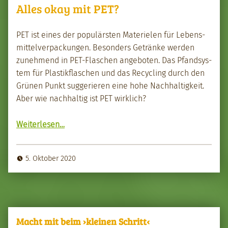
Alles okay mit PET?
PET ist eines der pop­ulärsten Materie­len für Lebens­
mit­telver­pack­un­gen. Beson­ders Getränke wer­den
zunehmend in PET-Flaschen ange­boten. Das Pfandsys­
tem für Plas­tik­flaschen und das Recy­cling durch den
Grü­nen Punkt sug­gerieren eine hohe Nach­haltigkeit.
Aber wie nach­haltig ist PET wirk­lich?
“Alles okay mit PET?”
Weit­er­lesen
…
5. Oktober 2020
Macht mit beim ›kleinen Schritt‹