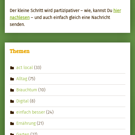
Der kleine Schritt wird par­tizipa­tiv­er – wie, kannst Du
hier
nach­le­sen
– und auch ein­fach gle­ich eine Nachricht
senden.
Themen
act local
(33)
Alltag
(75)
Brauchtum
(10)
Digital
(8)
einfach besser
(24)
Ernährung
(21)
Garten
(27)