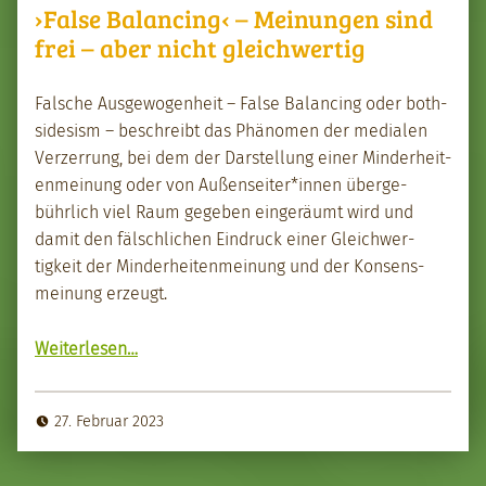
›False Balancing‹ – Meinungen sind
frei – aber nicht gleichwertig
Falsche Aus­ge­wogen­heit – False Bal­anc­ing oder both­
sidesism – beschreibt das Phänomen der medi­alen
Verz­er­rung, bei dem der Darstel­lung ein­er Min­der­heit­
en­mei­n­ung oder von Außenseiter*innen überge­
bührlich viel Raum gegeben eingeräumt wird und
damit den fälschlichen Ein­druck ein­er Gle­ich­w­er­
tigkeit der Min­der­heit­en­mei­n­ung und der Kon­sens­
mei­n­ung erzeugt.
Weit­er­lesen
…
“›False Bal­anc­ing‹ – Mei­n­un­gen sind frei – aber nicht gle­ich­w­er­tig”
27. Februar 2023