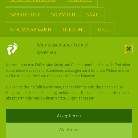
SMARTPHONE
SOJAMILCH
STADT
STROMVERBRAUCH
TIERWOHL
TO-GO
TREND
UPCYCLING
VEGAN
VERPACKUNG
Wir müssen über Krümel
sprechen!
VÖGEL
WASSER
WEGE
WEIHNACHT
Krümel unter den Füßen sind lästig und Datenkrümel sind es auch. Trotzdem
muss diese Webseite funktionieren, weswegen auch für diese Webseite allein
WEIHNACHTSBAUM
WINTER
zu funktionalen Zwecken Cookies zum Einsatz kommen.
Du kannst das natürlich ablehnen, aber es könnte sein, dass dann einige
Dinge auf der Seite nicht richtig funktionieren. Du kannst das natürlich auch
akzeptieren oder nach Deinen Vorstellungen anpassen.
Deine
Fragen
,
Ideen
und Dein
Feedback
sind immer gerne
willkommen –
trage gerne zum kleinen Schritt bei
.
Akzeptieren
Daniel Schmidt © 2026 |
Impressum
·
Datenschutz
| Webdesign:
Ablehnen
XPDT : Marken & Kommunikation