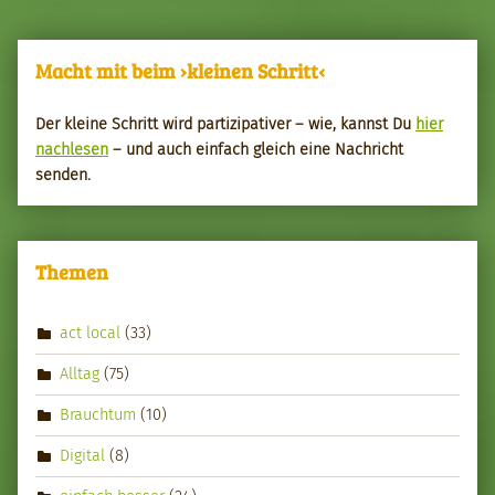
Macht mit beim ›kleinen Schritt‹
Der kleine Schritt wird par­tizipa­tiv­er – wie, kannst Du
hier
nach­le­sen
– und auch ein­fach gle­ich eine Nachricht
senden.
Themen
act local
(33)
Alltag
(75)
Brauchtum
(10)
Digital
(8)