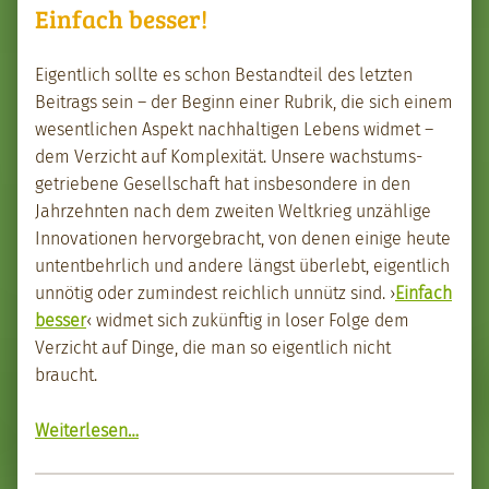
Einfach besser!
Eigentlich sollte es schon Bestandteil des let­zten
Beitrags sein – der Beginn ein­er Rubrik, die sich einem
wesentlichen Aspekt nach­halti­gen Lebens wid­met –
dem Verzicht auf Kom­plex­ität. Unsere wach­s­tums­
getriebene Gesellschaft hat ins­beson­dere in den
Jahrzehn­ten nach dem zweit­en Weltkrieg unzäh­lige
Inno­va­tio­nen her­vorge­bracht, von denen einige heute
untent­behrlich und andere längst über­lebt, eigentlich
unnötig oder zumin­d­est reich­lich unnütz sind. ›
Ein­fach
bess­er
‹ wid­met sich zukün­ftig in los­er Folge dem
Verzicht auf Dinge, die man so eigentlich nicht
braucht.
“Ein­fach bess­er!”
Weit­er­lesen
…