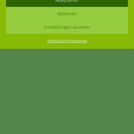
Akzeptieren
Daniel Schmidt © 2026 |
Impressum
·
Datenschutz
| Webdesign:
Ablehnen
XPDT : Marken & Kommunikation
Einstellungen ansehen
Menu
Rechtliche Informationen