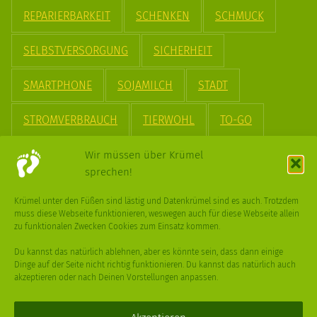
REPARIERBARKEIT
SCHENKEN
SCHMUCK
SELBSTVERSORGUNG
SICHERHEIT
SMARTPHONE
SOJAMILCH
STADT
STROMVERBRAUCH
TIERWOHL
TO-GO
TREND
UPCYCLING
VEGAN
VERPACKUNG
Wir müssen über Krümel
sprechen!
VÖGEL
WASSER
WEGE
WEIHNACHT
Krümel unter den Füßen sind lästig und Datenkrümel sind es auch. Trotzdem
muss diese Webseite funktionieren, weswegen auch für diese Webseite allein
WEIHNACHTSBAUM
WINTER
zu funktionalen Zwecken Cookies zum Einsatz kommen.
Du kannst das natürlich ablehnen, aber es könnte sein, dass dann einige
Dinge auf der Seite nicht richtig funktionieren. Du kannst das natürlich auch
akzeptieren oder nach Deinen Vorstellungen anpassen.
Deine
Fragen
,
Ideen
und Dein
Feedback
sind immer gerne
willkommen –
trage gerne zum kleinen Schritt bei
.