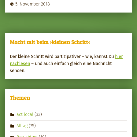
5. November 2018
Macht mit beim ›kleinen Schritt‹
Der kleine Schritt wird par­tizipa­tiv­er – wie, kannst Du
hier
nach­le­sen
– und auch ein­fach gle­ich eine Nachricht
senden.
Themen
act local
(33)
Alltag
(75)