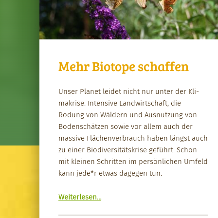
Mehr Biotope schaffen
Unser Plan­et lei­det nicht nur unter der Kli­
makrise. Inten­sive Land­wirtschaft, die
Rodung von Wäldern und Aus­nutzung von
Boden­schätzen sowie vor allem auch der
mas­sive Flächen­ver­brauch haben längst auch
zu ein­er Bio­di­ver­sität­skrise geführt. Schon
mit kleinen Schrit­ten im per­sön­lichen Umfeld
kann jede*r etwas dage­gen tun.
“Mehr Biotope schaf­fen”
Weit­er­lesen
…