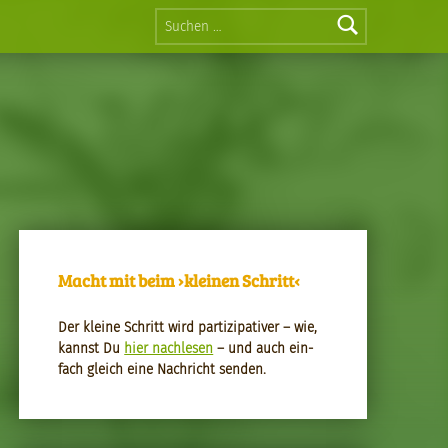
Suchen nach:
Macht mit beim ›kleinen Schritt‹
Der kleine Schritt wird par­tizipa­tiv­er – wie,
kannst Du
hier nach­le­sen
– und auch ein­
fach gle­ich eine Nachricht senden.